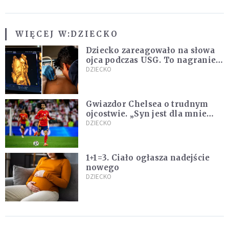
WIĘCEJ W:
DZIECKO
Dziecko zareagowało na słowa
ojca podczas USG. To nagranie
podbija sieć
DZIECKO
Gwiazdor Chelsea o trudnym
ojcostwie. „Syn jest dla mnie
ważniejszy niż sportowe trofea”
DZIECKO
1+1=3. Ciało ogłasza nadejście
nowego
DZIECKO