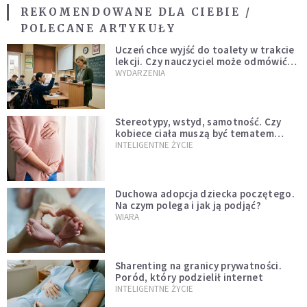
REKOMENDOWANE DLA CIEBIE /
POLECANE ARTYKUŁY
Uczeń chce wyjść do toalety w trakcie
lekcji. Czy nauczyciel może odmówić?
Jest jasne stanowisko
WYDARZENIA
Stereotypy, wstyd, samotność. Czy
kobiece ciała muszą być tematem
tabu?
INTELIGENTNE ŻYCIE
Duchowa adopcja dziecka poczętego.
Na czym polega i jak ją podjąć?
WIARA
Sharenting na granicy prywatności.
Poród, który podzielił internet
INTELIGENTNE ŻYCIE