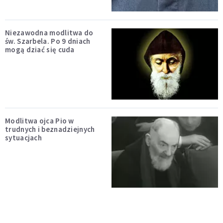
Niezawodna modlitwa do
św. Szarbela. Po 9 dniach
mogą dziać się cuda
Modlitwa ojca Pio w
trudnych i beznadziejnych
sytuacjach