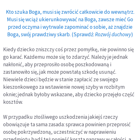
Kto szuka Boga, musi się zwrócić całkowicie do wewnątrz.
Musi się wciąż ukierunkowywać na Boga, zawsze mieć Go
przed oczyma i wytrwale zapominać o sobie, aż znajdzie
Boga, swój prawdziwy skarb. (Sprawdź:
Rozwój duchowy
)
Kiedy dziecko zniszczy coś przez pomyłkę, nie powinno się
go karać. Każdemu może się to zdarzyć. Należy je jednak
nakłonić, aby przeprosiło osobę poszkodowaną i
zastanowiło się, jak może powstałą szkodę usunąć.
Niewiele dzieci będzie w stanie zapłacić ze swojego
kieszonkowego za wstawienie nowej szyby w rozbitym
oknie; jednak byłoby wskazane, aby dziecko przejęło część
kosztów.
W przypadku złośliwego uszkodzenia jakiejś rzeczy
obowiązuje ta sama zasada: sprawca powinien przeprosić
osobę pokrzywdzoną, uczestniczyć w naprawieniu
przedmiotu bądź też ponieść koszta naprawy w całości, a