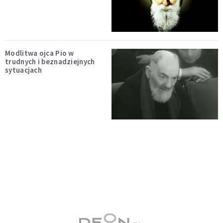
Modlitwa ojca Pio w
trudnych i beznadziejnych
sytuacjach