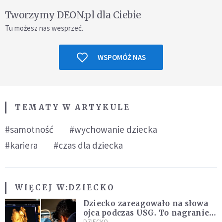
Tworzymy DEON.pl dla Ciebie
Tu możesz nas wesprzeć.
WSPOMÓŻ NAS
TEMATY W ARTYKULE
#samotność
#wychowanie dziecka
#kariera
#czas dla dziecka
WIĘCEJ W:
DZIECKO
Dziecko zareagowało na słowa
ojca podczas USG. To nagranie
DZIECKO