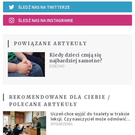
ŚLEDŹ NAS NA TWITTERZE
ŚLEDŹ NAS NA INSTAGRAMIE
POWIĄZANE ARTYKUŁY
Kiedy dzieci czują się
najbardziej samotne?
DZIECKO
REKOMENDOWANE DLA CIEBIE /
POLECANE ARTYKUŁY
Uczeń chce wyjść do toalety w trakcie
lekcji. Czy nauczyciel może odmówić?
Jest jasne stanowisko
WYDARZENIA