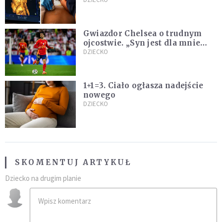
podbija sieć
Gwiazdor Chelsea o trudnym
ojcostwie. „Syn jest dla mnie
ważniejszy niż sportowe trofea”
DZIECKO
1+1=3. Ciało ogłasza nadejście
nowego
DZIECKO
SKOMENTUJ ARTYKUŁ
Dziecko na drugim planie