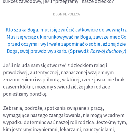
sukces zawodowy, jeśli "przegramy" nasze dziecko?
DEON.PL POLECA
Kto szuka Boga, musi się zwrócić całkowicie do wewnątrz.
Musi się wciąż ukierunkowywać na Boga, zawsze mieć Go
przed oczyma i wytrwale zapominać o sobie, aż znajdzie
Boga, swój prawdziwy skarb. (Sprawdź:
Rozwój duchowy
)
Jeśli nie uda nam się stworzyć z dzieckiem relacji
prawdziwej, autentycznej, naznaczonej wzajemnym
zrozumieniem i wspólnotą, w której, rzecz jasna, nie brak
czasem kłótni, możemy stwierdzić, że jako rodzice
ponieśliśmy porażkę.
Zebrania, podróże, spotkania związane z pracą,
wymagające naszego zaangażowania, nie mogą w żadnym
wypadku determinować naszej roli rodzica. Jesteśmy tym,
kim jesteśmy: inżynierami, lekarzami, nauczycielami,