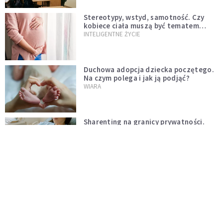
Stereotypy, wstyd, samotność. Czy
kobiece ciała muszą być tematem
tabu?
INTELIGENTNE ŻYCIE
Duchowa adopcja dziecka poczętego.
Na czym polega i jak ją podjąć?
WIARA
Sharenting na granicy prywatności.
Poród, który podzielił internet
INTELIGENTNE ŻYCIE
Wcześniaki karmione piersią lepiej się
uczą
INTELIGENTNE ŻYCIE