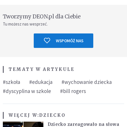
Tworzymy DEON.pl dla Ciebie
Tu możesz nas wesprzeć.
WSPOMÓŻ NAS
TEMATY W ARTYKULE
#szkoła
#edukacja
#wychowanie dziecka
#dyscyplina w szkole
#bill rogers
WIĘCEJ W:
DZIECKO
Dziecko zareagowało na słowa