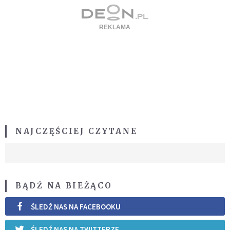
NAJCZĘŚCIEJ CZYTANE
BĄDŹ NA BIEŻĄCO
ŚLEDŹ NAS NA FACEBOOKU
ŚLEDŹ NAS NA TWITTERZE