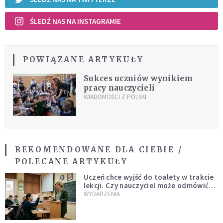
ŚLEDŹ NAS NA INSTAGRAMIE
POWIĄZANE ARTYKUŁY
Sukces uczniów wynikiem
pracy nauczycieli
WIADOMOŚCI Z POLSKI
REKOMENDOWANE DLA CIEBIE /
POLECANE ARTYKUŁY
Uczeń chce wyjść do toalety w trakcie
lekcji. Czy nauczyciel może odmówić?
Jest jasne stanowisko
WYDARZENIA