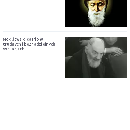
Modlitwa ojca Pio w
trudnych i beznadziejnych
sytuacjach