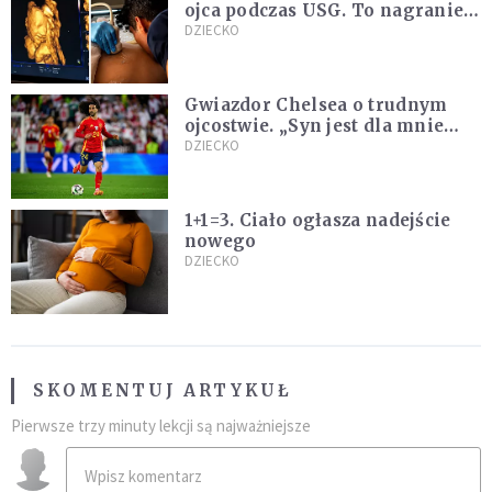
ojca podczas USG. To nagranie
podbija sieć
DZIECKO
Gwiazdor Chelsea o trudnym
ojcostwie. „Syn jest dla mnie
ważniejszy niż sportowe trofea”
DZIECKO
1+1=3. Ciało ogłasza nadejście
nowego
DZIECKO
SKOMENTUJ ARTYKUŁ
Pierwsze trzy minuty lekcji są najważniejsze