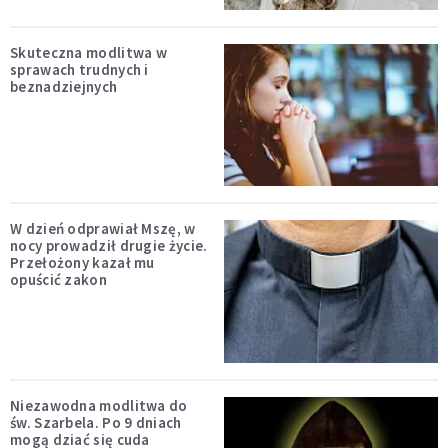
Skuteczna modlitwa w
sprawach trudnych i
beznadziejnych
W dzień odprawiał Mszę, w
nocy prowadził drugie życie.
Przełożony kazał mu
opuścić zakon
Niezawodna modlitwa do
św. Szarbela. Po 9 dniach
mogą dziać się cuda