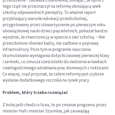
przedszkole - zauważa Elbanowska, dodając, że oprócz
tego rząd nie przeznaczył na reformę obniżającą wiek
szkolny odpowiednich pieniędzy. To właśnie raport
przybliżający warunki edukacji przedszkolnej,
przygotowany przez stowarzyszenie po pierwszym roku
obowiązkowej nauki dzieci pięcioletnich, pokazał bardzo
wyraźnie, że stworzono ją w oparciu o sieć szkolną. − Nie
przeszkolono również kadry, nie zadbano o poprawę
infrastruktury. Poza tym w programie nauczania
skumulowano wymagania dotychczasowej pierwszej klasy
i zerówki, co zmusza sześciolatki do siedzenia w ławkach
i wielogodzinnego odrabiania prac domowych z rodzicami.
Co więcej, rząd przyznał, że celem reformy jest szybsze
wysłanie dodatkowego rocznika na rynek pracy.
Problem, który trzeba rozwiązać
Z kolei jeśli chodzi o licea, to po zmianie programu przez
minister Hall i minister Szumilas, jak zauważają