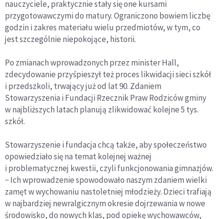
nauczyciele, praktycznie stały się one kursami
przygotowawczymi do matury. Ograniczono bowiem liczbę
godzin i zakres materiału wielu przedmiotów, w tym, co
jest szczególnie niepokojące, historii.
Po zmianach wprowadzonych przez minister Hall,
zdecydowanie przyśpieszył też proces likwidacji sieci szkół
i przedszkoli, trwający już od lat 90. Zdaniem
Stowarzyszenia i Fundacji Rzecznik Praw Rodziców gminy
w najbliższych latach planują zlikwidować kolejne 5 tys.
szkół.
Stowarzyszenie i fundacja chcą także, aby społeczeństwo
opowiedziało się na temat kolejnej ważnej
i problematycznej kwestii, czyli funkcjonowania gimnazjów.
− Ich wprowadzenie spowodowało naszym zdaniem wielki
zamęt w wychowaniu nastoletniej młodzieży. Dzieci trafiają
w najbardziej newralgicznym okresie dojrzewania w nowe
środowisko, do nowych klas, pod opiekę wychowawców,