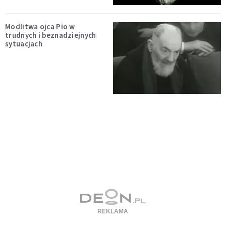
Modlitwa ojca Pio w
trudnych i beznadziejnych
sytuacjach