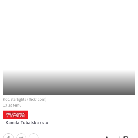
(fot. starlights / flickr.com)
13 lat temu
Kamila Tobalska / slo