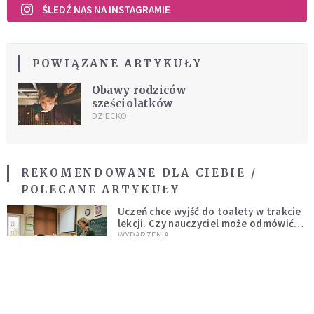
ŚLEDŹ NAS NA INSTAGRAMIE
POWIĄZANE ARTYKUŁY
Obawy rodziców
sześciolatków
DZIECKO
REKOMENDOWANE DLA CIEBIE /
POLECANE ARTYKUŁY
Uczeń chce wyjść do toalety w trakcie
lekcji. Czy nauczyciel może odmówić?
Jest jasne stanowisko
WYDARZENIA
Stereotypy, wstyd, samotność. Czy
kobiece ciała muszą być tematem
tabu?
INTELIGENTNE ŻYCIE