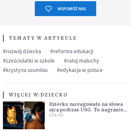
WSPOMÓŻ NAS
TEMATY W ARTYKULE
#rozwój dziecka
#reforma edukacji
#sześciolatki w szkole
#ratuj maluchy
#krystyna szumilas
#edykacja w polsce
WIĘCEJ W:
DZIECKO
Dziecko zareagowało na słowa
ojca podczas USG. To nagranie
podbija sieć
DZIECKO