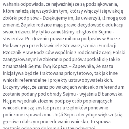
wahania odpowiada, że najważniejsze są podziękowania,
które należą się wszystkim tym, którzy włączyli się w akcję
zbiórki podpisów. - Dziękujemy im, że uwierzyli, iż mogą coś
zmienić. Że jako rodzice mają prawo decydować o edukacji
swoich dzieci. My tylko zanieśliśmy ich głos do Sejmu -
stwierdza. Po złożeniu prawie miliona podpisów w Biurze
Podawczym przedstawiciele Stowarzyszenia i Fundacji
Rzecznik Praw Rodziców wspólnie z rodzicami z całej Polski
zaangażowanymi w zbieranie podpisów spotkali się także
z marszałek Sejmu Ewą Kopacz. − Zapewniła, że nasza
inicjatywa będzie traktowana priorytetowo, tak jak inne
wnioski referendalne i projekty ustaw obywatelskich.
Liczymy więc, że zaraz po wakacjach wniosek o referendum
zostanie podany pod obrady Sejmu - wyjaśnia Elbanowska.
Najpierw jednak złożone podpisy osób popierających
wniosek muszą zostać przez urzędników ponownie
policzone i sprawdzone. Jeśli Sejm zdecyduje większością
głosów o dalszym procedowaniu wniosku, to sprawa
zostanie odesłana do komisji ustawodawczej.