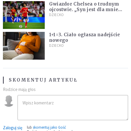
Gwiazdor Chelsea o trudnym
ojcostwie. „Syn jest dla mnie
ważniejszy niż sportowe trofea”
DZIECKO
1+1=3. Ciało ogłasza nadejście
nowego
DZIECKO
SKOMENTUJ ARTYKUŁ
Rodzice mają głos
Zaloguj się
lub
skomentuj jako Gość