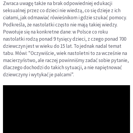
Zwraca uwagę także na brak odpowiedniej edukacji
seksualnej przez co dzieci nie wiedzą, co się dzieje z ich
ciałami, jak odmawiać rówieśnikom i gdzie szukać pomocy.
Podkreśla, że nastolatki często nie mają takiej wiedzy.
Powołuje się na konkretne dane: w Polsce co roku
nastolatki rodzą ponad 9 tysięcy dzieci, z czego ponad 700
dziewczyn jest w wieku do 15 lat. To jednak nadal temat
tabu. Mówi: "Oczywiście, wiek nastoletni to za wcześnie na
macierzyństwo, ale raczej powinniśmy zadać sobie pytanie,
dlaczego dochodzi do takich sytuacji, a nie napiętnować
dziewczyny i wytykać je palcami".