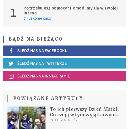
1
Potrzebujesz pomocy? Pomodlimy się w Twojej
intencji
62 komentarzy
BĄDŹ NA BIEŻĄCO
ŚLEDŹ NAS NA FACEBOOKU
ŚLEDŹ NAS NA TWITTERZE
ŚLEDŹ NAS NA INSTAGRAMIE
POWIĄZANE ARTYKUŁY
To ich pierwszy Dzień Matki.
Co czują w tym wyjątkowym
dniu?
INTELIGENTNE ŻYCIE