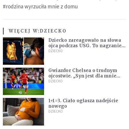
#rodzina wyrzuciła mnie z domu
WIĘCEJ W:
DZIECKO
Dziecko zareagowało na słowa
ojca podczas USG. To nagranie
podbija sieć
DZIECKO
Gwiazdor Chelsea o trudnym
ojcostwie. „Syn jest dla mnie
ważniejszy niż sportowe trofea”
DZIECKO
1+1=3. Ciało ogłasza nadejście
nowego
DZIECKO