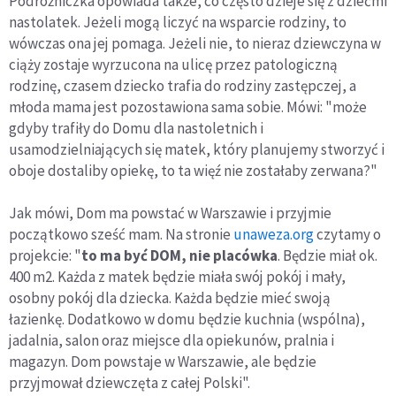
Podróżniczka opowiada także, co często dzieje się z dziećmi
nastolatek. Jeżeli mogą liczyć na wsparcie rodziny, to
wówczas ona jej pomaga. Jeżeli nie, to nieraz dziewczyna w
ciąży zostaje wyrzucona na ulicę przez patologiczną
rodzinę, czasem dziecko trafia do rodziny zastępczej, a
młoda mama jest pozostawiona sama sobie. Mówi: "może
gdyby trafiły do Domu dla nastoletnich i
usamodzielniających się matek, który planujemy stworzyć i
oboje dostaliby opiekę, to ta więź nie zostałaby zerwana?"
Jak mówi, Dom ma powstać w Warszawie i przyjmie
początkowo sześć mam. Na stronie
unaweza.org
czytamy o
projekcie: "
to ma być DOM, nie placówka
. Będzie miał ok.
400 m2. Każda z matek będzie miała swój pokój i mały,
osobny pokój dla dziecka. Każda będzie mieć swoją
łazienkę. Dodatkowo w domu będzie kuchnia (wspólna),
jadalnia, salon oraz miejsce dla opiekunów, pralnia i
magazyn. Dom powstaje w Warszawie, ale będzie
przyjmował dziewczęta z całej Polski".