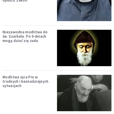
opuścić zakon
Niezawodna modlitwa do
św. Szarbela. Po 9 dniach
mogą dziać się cuda
Modlitwa ojca Pio w
trudnych i beznadziejnych
sytuacjach