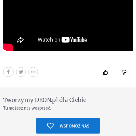
Tworzymy DEON.pl dla Ciebie
Tu możesz nas wesprzeć.
WSPOMÓŻ NAS