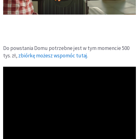
Do powstania Domu potrzebne jest w tym momencie 500
tys. zł,
zbiórkę możesz wspomóc tutaj
.