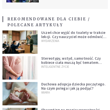
REKOMENDOWANE DLA CIEBIE /
POLECANE ARTYKUŁY
Uczeń chce wyjść do toalety w trakcie
lekcji. Czy nauczyciel może odmówić?
Jest jasne stanowisko
WYDARZENIA
Stereotypy, wstyd, samotność. Czy
kobiece ciała muszą być tematem
tabu?
INTELIGENTNE ŻYCIE
Duchowa adopcja dziecka poczętego.
Na czym polega i jak ją podjąć?
WIARA
Sharenting na granicy prywatności.