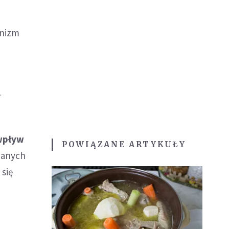
anizm
h
wpływ
POWIĄZANE ARTYKUŁY
wanych
 się