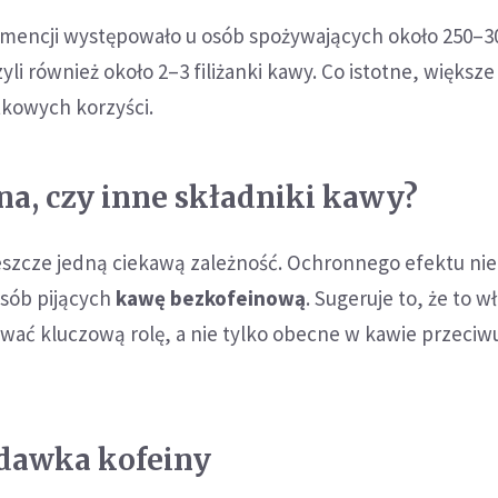
emencji występowało u osób spożywających około 250–
yli również około 2–3 filiżanki kawy. Co istotne, większe
tkowych korzyści.
ina, czy inne składniki kawy?
eszcze jedną ciekawą zależność. Ochronnego efektu nie
sób pijących
kawę bezkofeinową
. Sugeruje to, że to w
wać kluczową rolę, a nie tylko obecne w kawie przeciw
dawka kofeiny