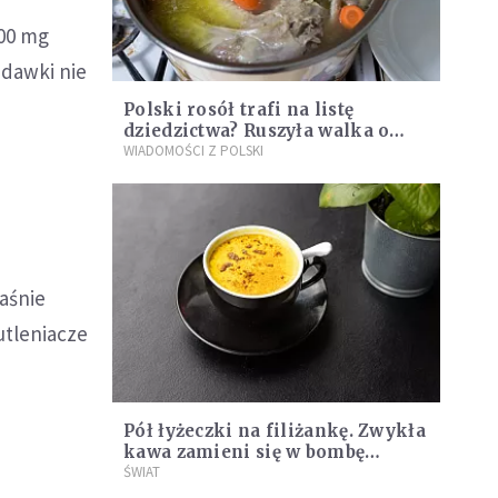
300 mg
 dawki nie
Polski rosół trafi na listę
dziedzictwa? Ruszyła walka o
kultową zupę
WIADOMOŚCI Z POLSKI
łaśnie
utleniacze
Pół łyżeczki na filiżankę. Zwykła
kawa zamieni się w bombę
zdrowia – zmniejsza stan
ŚWIAT
zapalny