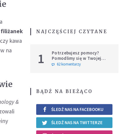
ie
a
 filiżanek
NAJCZĘŚCIEJ CZYTANE
 czy kawa
yw na
Potrzebujesz pomocy?
1
Pomodlimy się w Twojej
intencji
62 komentarzy
owie
BĄDŹ NA BIEŻĄCO
inology &
ŚLEDŹ NAS NA FACEBOOKU
zowali
einy
ŚLEDŹ NAS NA TWITTERZE