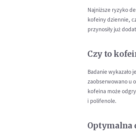
Najniższe ryzyko d
kofeiny dziennie, cz
przynosiły już doda
Czy to kofe
Badanie wykazało j
zaobserwowano u o
kofeina może odgry
i polifenole.
Optymalna 