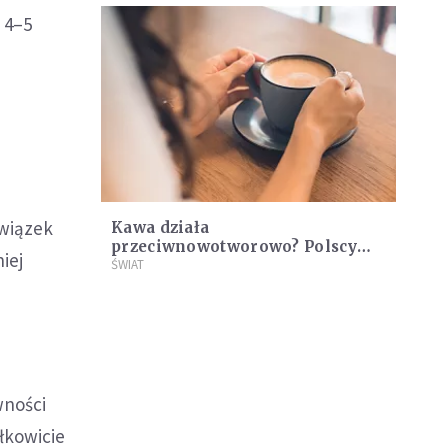
i 4–5
,
związek
Kawa działa
przeciwnowotworowo? Polscy
iej
naukowcy twierdzą, że tak
ŚWIAT
wności
ałkowicie