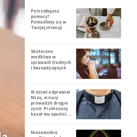
Potrzebujesz
pomocy?
Pomodlimy się w
Twojej intencji
Skuteczna
modlitwa w
sprawach trudnych
i beznadziejnych
W dzień odprawiał
Mszę, w nocy
prowadził drugie
życie. Przełożony
kazał mu opuścić
zakon
Niezawodna