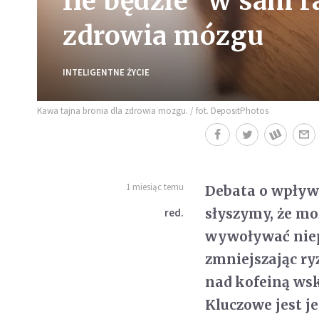
Ile będzie “w sam r
zdrowia mózgu
INTELIGENTNE ŻYCIE
Kawa tajna bronia dla zdrowia mozgu. / fot. DepositPhotos
1 miesiąc temu
Debata o wpływi
słyszymy, że mo
red.
wywoływać niepo
zmniejszając ry
nad kofeiną wsk
Kluczowe jest 