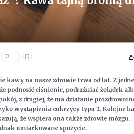
az”? Kawa tajną bronią d
e kawy na nasze zdrowie trwa od lat. Z jedne
że podnosić ciśnienie, podrażniać żołądek al
kój, z drugiej, że ma działanie prozdrowotne
zyko wystąpienia cukrzycy typu 2. Kolejne b
azują, że wspiera ona także zdrowie mózgu.
jednak umiarkowane spożycie.