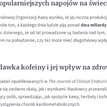
popularniejszych napojów na świec
odowej Organizacji Kawy wynika, że jej roczna produkcj
nów ton, a każdego dnia ludzie piją ponad
dwa miliardy
ęc dziwnego, że od lat prowadzone są badania nad tym,
bem na pobudzenie, czy też może mieć długofalowy wpł
awka kofeiny i jej wpływ na zdr
badań opublikowanych w
The Journal of Clinical Endocr
 się zarówno skalą, jak i wynikami. Naukowcy przeanali
ięcy osób, sprawdzając, jak spożycie kawy, herbaty i kof
ystąpienia chorób kardiometabolicznych.