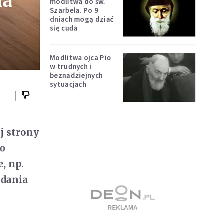
la
modlitwa do św.
Szarbela. Po 9
dniach mogą dziać
się cuda
Modlitwa ojca Pio
w trudnych i
beznadziejnych
sytuacjach
j strony
bo
, np.
adania