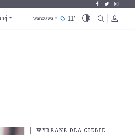
11
°
cej
Warszawa
WYBRANE DLA CIEBIE