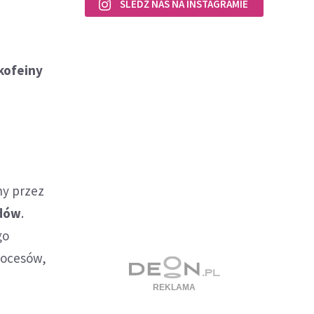
ŚLEDŹ NAS NA INSTAGRAMIE
kofeiny
ny przez
idów
.
go
rocesów,