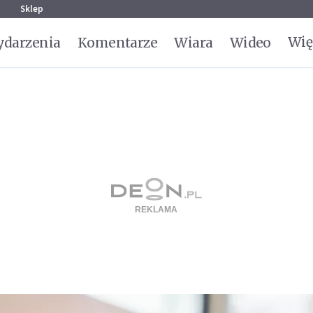
g
Sklep
Wię
darzenia
Komentarze
Wiara
Wideo