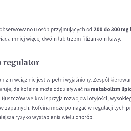
zaobserwowano u osób przyjmujących od
200 do 300 mg 
iada mniej więcej dwóm lub trzem filiżankom kawy.
o regulator
izm wciąż nie jest w pełni wyjaśniony. Zespół kierowa
geruje, że kofeina może oddziaływać na
metabolizm lip
tłuszczów we krwi sprzyja rozwojowi otyłości, wysokie
nów zapalnych. Kofeina może pomagać w regulacji tych p
iejsza ryzyko wystąpienia wielu chorób.