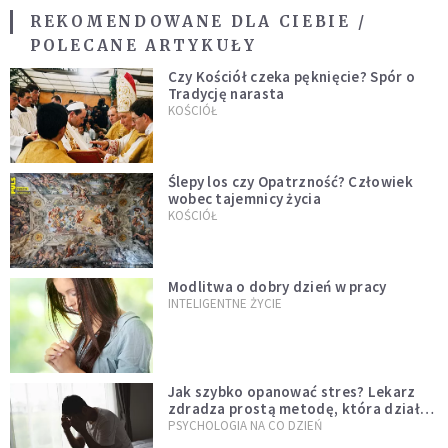
REKOMENDOWANE DLA CIEBIE /
POLECANE ARTYKUŁY
Czy Kościół czeka pęknięcie? Spór o
Tradycję narasta
KOŚCIÓŁ
Ślepy los czy Opatrzność? Człowiek
wobec tajemnicy życia
KOŚCIÓŁ
Modlitwa o dobry dzień w pracy
INTELIGENTNE ŻYCIE
Jak szybko opanować stres? Lekarz
zdradza prostą metodę, która działa
od razu
PSYCHOLOGIA NA CO DZIEŃ