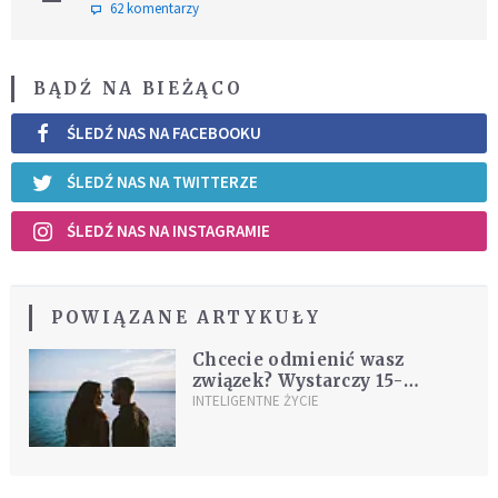
62 komentarzy
BĄDŹ NA BIEŻĄCO
ŚLEDŹ NAS NA FACEBOOKU
ŚLEDŹ NAS NA TWITTERZE
ŚLEDŹ NAS NA INSTAGRAMIE
POWIĄZANE ARTYKUŁY
Chcecie odmienić wasz
związek? Wystarczy 15-
minutowa rozmowa każdego
INTELIGENTNE ŻYCIE
dnia