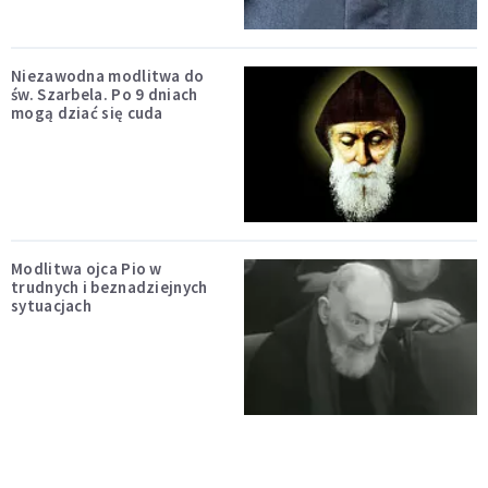
Niezawodna modlitwa do
św. Szarbela. Po 9 dniach
mogą dziać się cuda
Modlitwa ojca Pio w
trudnych i beznadziejnych
sytuacjach