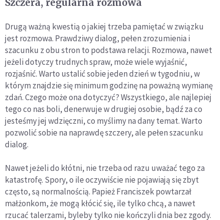
Szczera, regularna rozmowa
Drugą ważną kwestią o jakiej trzeba pamiętać w związku
jest rozmowa. Prawdziwy dialog, pełen zrozumienia i
szacunku z obu stron to podstawa relacji. Rozmowa, nawet
jeżeli dotyczy trudnych spraw, może wiele wyjaśnić,
rozjaśnić. Warto ustalić sobie jeden dzień w tygodniu, w
którym znajdzie się minimum godzinę na poważną wymianę
zdań. Czego może ona dotyczyć? Wszystkiego, ale najlepiej
tego co nas boli, denerwuje w drugiej osobie, bądź za co
jesteśmy jej wdzięczni, co myślimy na dany temat. Warto
pozwolić sobie na naprawdę szczery, ale pełen szacunku
dialog.
Nawet jeżeli do kłótni, nie trzeba od razu uważać tego za
katastrofę. Spory, o ile oczywiście nie pojawiają się zbyt
często, są normalnością. Papież Franciszek powtarzał
małżonkom, że mogą kłócić się, ile tylko chcą, a nawet
rzucać talerzami, byleby tylko nie kończyli dnia bez zgody.