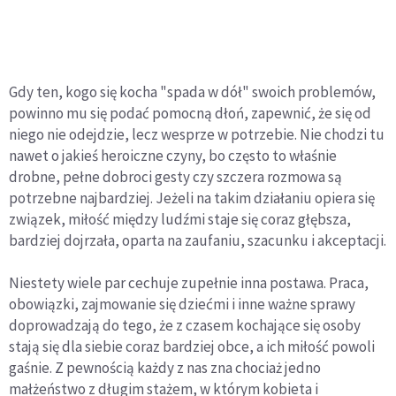
Gdy ten, kogo się kocha "spada w dół" swoich problemów,
powinno mu się podać pomocną dłoń, zapewnić, że się od
niego nie odejdzie, lecz wesprze w potrzebie. Nie chodzi tu
nawet o jakieś heroiczne czyny, bo często to właśnie
drobne, pełne dobroci gesty czy szczera rozmowa są
potrzebne najbardziej. Jeżeli na takim działaniu opiera się
związek, miłość między ludźmi staje się coraz głębsza,
bardziej dojrzała, oparta na zaufaniu, szacunku i akceptacji.
Niestety wiele par cechuje zupełnie inna postawa. Praca,
obowiązki, zajmowanie się dziećmi i inne ważne sprawy
doprowadzają do tego, że z czasem kochające się osoby
stają się dla siebie coraz bardziej obce, a ich miłość powoli
gaśnie. Z pewnością każdy z nas zna chociaż jedno
małżeństwo z długim stażem, w którym kobieta i