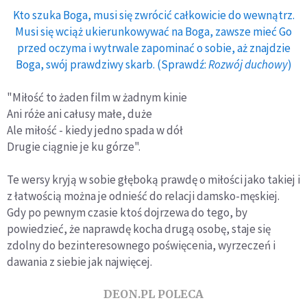
Kto szuka Boga, musi się zwrócić całkowicie do wewnątrz.
Musi się wciąż ukierunkowywać na Boga, zawsze mieć Go
przed oczyma i wytrwale zapominać o sobie, aż znajdzie
Boga, swój prawdziwy skarb. (Sprawdź:
Rozwój duchowy
)
"Miłość to żaden film w żadnym kinie
Ani róże ani całusy małe, duże
Ale miłość - kiedy jedno spada w dół
Drugie ciągnie je ku górze".
Te wersy kryją w sobie głęboką prawdę o miłości jako takiej i
z łatwością można je odnieść do relacji damsko-męskiej.
Gdy po pewnym czasie ktoś dojrzewa do tego, by
powiedzieć, że naprawdę kocha drugą osobę, staje się
zdolny do bezinteresownego poświęcenia, wyrzeczeń i
dawania z siebie jak najwięcej.
DEON.PL POLECA