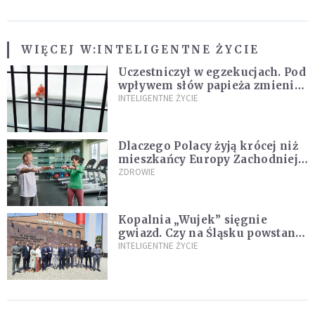
WIĘCEJ W:
INTELIGENTNE ŻYCIE
Uczestniczył w egzekucjach. Pod
wpływem słów papieża zmienił
zdanie
INTELIGENTNE ŻYCIE
Dlaczego Polacy żyją krócej niż
mieszkańcy Europy Zachodniej?
Ekspertka wskazuje główne
ZDROWIE
przyczyny
Kopalnia „Wujek” sięgnie
gwiazd. Czy na Śląsku powstanie
„Dolina Krzemowa”?
INTELIGENTNE ŻYCIE