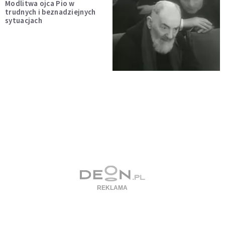
Modlitwa ojca Pio w
trudnych i beznadziejnych
sytuacjach