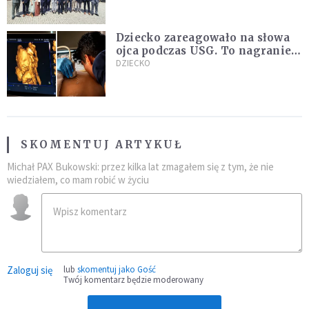
Dziecko zareagowało na słowa
ojca podczas USG. To nagranie
podbija sieć
DZIECKO
SKOMENTUJ ARTYKUŁ
Michał PAX Bukowski: przez kilka lat zmagałem się z tym, że nie
wiedziałem, co mam robić w życiu
Zaloguj się
lub
skomentuj jako Gość
Twój komentarz będzie moderowany