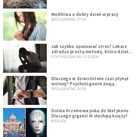
Modlitwa o dobry dzień w pracy
INTELIGENTNE ŻYCIE
Jak szybko opanować stres? Lekarz
zdradza prostą metodę, która działa
od razu
PSYCHOLOGIA NA CO DZIEŃ
Dlaczego w dzieciństwie czas płynął
wolniej? Psychologowie znają
odpowiedź
INTELIGENTNE ŻYCIE
Dolina Krzemowa puka do Watykanu.
Dlaczego giganci AI słuchają księży?
KOŚCIÓŁ