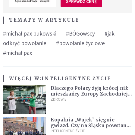
SPRAWDŹ CENĘ
TEMATY W ARTYKULE
#michał pax bukowski
#BÓGowscy
#jak
odkryć powołanie
#powołanie życiowe
#michał pax
WIĘCEJ W:
INTELIGENTNE ŻYCIE
Dlaczego Polacy żyją krócej niż
mieszkańcy Europy Zachodniej?
Ekspertka wskazuje główne
ZDROWIE
przyczyny
Kopalnia „Wujek” sięgnie
gwiazd. Czy na Śląsku powstanie
„Dolina Krzemowa”?
INTELIGENTNE ŻYCIE