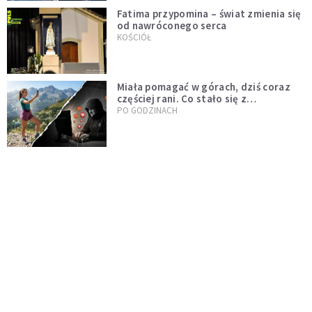
Fatima przypomina – świat zmienia się
od nawróconego serca
KOŚCIÓŁ
Miała pomagać w górach, dziś coraz
częściej rani. Co stało się z
Tatromaniakami?
PO GODZINACH