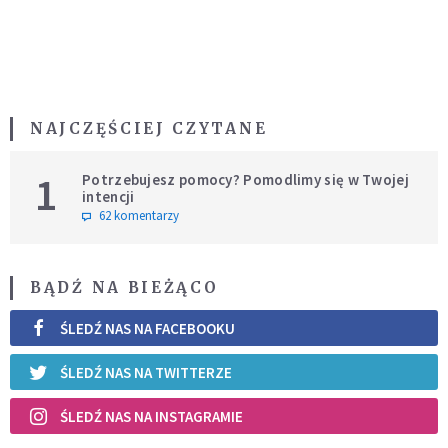
NAJCZĘŚCIEJ CZYTANE
1
Potrzebujesz pomocy? Pomodlimy się w Twojej
intencji
62 komentarzy
BĄDŹ NA BIEŻĄCO
ŚLEDŹ NAS NA FACEBOOKU
ŚLEDŹ NAS NA TWITTERZE
ŚLEDŹ NAS NA INSTAGRAMIE