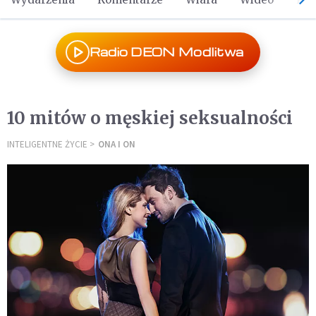
Radio DEON Modlitwa
10 mitów o męskiej seksualności
INTELIGENTNE ŻYCIE
ONA I ON