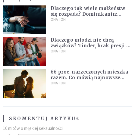
Dlaczego tak wiele małżeństw
się rozpada? Dominikanin:
Dążymy do dziecięcego
ONA I ON
pragnienia
Dlaczego młodzi nie chcą
związków? Tinder, brak presji i
nowe podejście do miłości
ONA I ON
66 proc. narzeczonych mieszka
razem. Co mówią najnowsze
badania ISKK?
ONA I ON
SKOMENTUJ ARTYKUŁ
10 mitów o męskiej seksualności