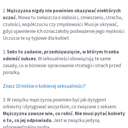
1.
Mężczyzna nigdy nie powinien okazywać niektórych
uczuć.
Mowa tu zwłaszcza o słabości, zmieszaniu, strachu,
czułości, współczuciu czy zmysłowości. Musi je ukrywać,
gdyż ujawnienie ich oznaczałoby podważenie jego męskości.
Uczucia te są typowe dla kobiet.
2.
Seks to zadanie, przedsięwzięcie, w którym trzeba
odnieść sukces.
W seksualności obowiązują te same
zasady, co w biznesie: opracowanie strategii i strach przed
porażką.
Znasz 10 mitów o kobiecej seksualności?
3. W związku mężczyzna powinien być jak dyrygent
orkiestry i dyrygować wszystkim, co związane z seksem.
Mężczyzna zawsze wie, co robić. Nie musi pytać kobiety
o to, co jej odpowiada.
Jest w związku jedyną
odpowiedzialną osobą.