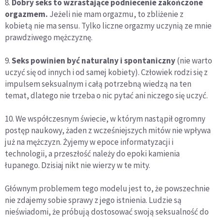
8.
Dobry seks to wzrastające podniecenie zakończone
orgazmem.
Jeżeli nie mam orgazmu, to zbliżenie z
kobietą nie ma sensu. Tylko liczne orgazmy uczynią ze mnie
prawdziwego mężczyznę.
9.
Seks powinien być naturalny i spontaniczny
(nie warto
uczyć się od innych i od samej kobiety). Człowiek rodzi się z
impulsem seksualnym i całą potrzebną wiedzą na ten
temat, dlatego nie trzeba o nic pytać ani niczego się uczyć.
10. We współczesnym świecie, w którym nastąpił ogromny
postęp naukowy, żaden z wcześniejszych mitów nie wpływa
już na mężczyzn. Żyjemy w epoce informatyzacji i
technologii, a przeszłość należy do epoki kamienia
łupanego. Dzisiaj nikt nie wierzy w te mity.
Głównym problemem tego modelu jest to, że powszechnie
nie zdajemy sobie sprawy z jego istnienia. Ludzie są
nieświadomi, że próbują dostosować swoją seksualność do