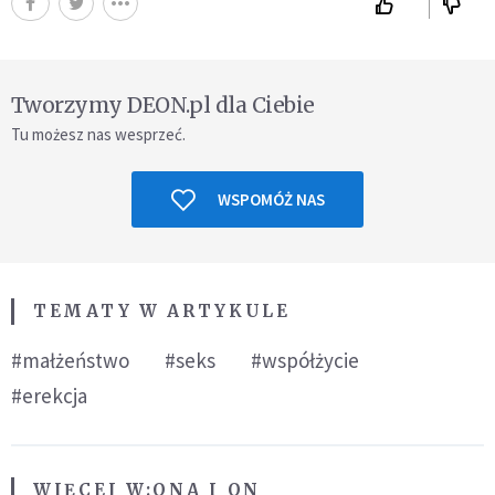
Tworzymy DEON.pl dla Ciebie
Tu możesz nas wesprzeć.
WSPOMÓŻ NAS
TEMATY W ARTYKULE
#małżeństwo
#seks
#współżycie
#erekcja
WIĘCEJ W:
ONA I ON