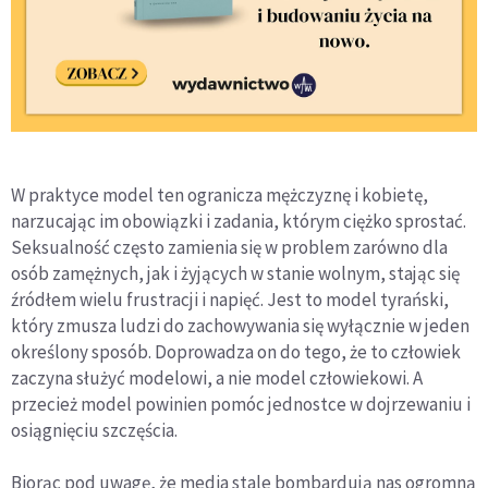
W praktyce model ten ogranicza mężczyznę i kobietę,
narzucając im obowiązki i zadania, którym ciężko sprostać.
Seksualność często zamienia się w problem zarówno dla
osób zamężnych, jak i żyjących w stanie wolnym, stając się
źródłem wielu frustracji i napięć. Jest to model tyrański,
który zmusza ludzi do zachowywania się wyłącznie w jeden
określony sposób. Doprowadza on do tego, że to człowiek
zaczyna służyć modelowi, a nie model człowiekowi. A
przecież model powinien pomóc jednostce w dojrzewaniu i
osiągnięciu szczęścia.
Biorąc pod uwagę, że media stale bombardują nas ogromną