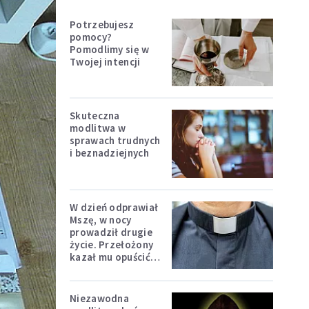
Potrzebujesz
pomocy?
Pomodlimy się w
Twojej intencji
Skuteczna
modlitwa w
sprawach trudnych
i beznadziejnych
W dzień odprawiał
Mszę, w nocy
prowadził drugie
życie. Przełożony
kazał mu opuścić
zakon
Niezawodna