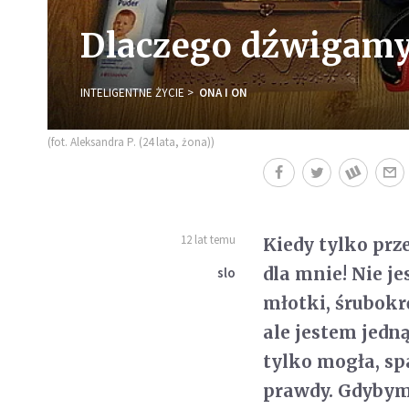
Dlaczego dźwigamy 
INTELIGENTNE ŻYCIE
ONA I ON
(fot. Aleksandra P. (24 lata, żona))
12 lat temu
Kiedy tylko prz
dla mnie! Nie j
slo
młotki, śrubokr
ale jestem jedną
tylko mogła, sp
prawdy. Gdybym