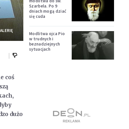
modlitwa do św.
Szarbela. Po 9
dniach mogą dziać
się cuda
ALERIĘ
Modlitwa ojca Pio
w trudnych i
beznadziejnych
sytuacjach
e coś
szą
kach,
Gdyby
dzo dużo