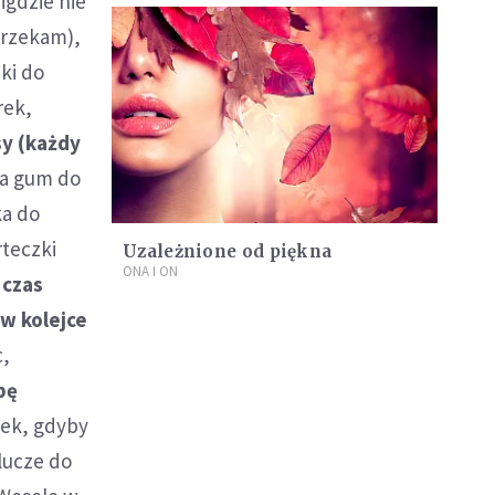
igdzie nie
narzekam),
ki do
rek,
sy (każdy
ka gum do
ka do
rteczki
Uzależnione od piękna
ONA I ON
 czas
 w kolejce
c,
pę
dek, gdyby
lucze do