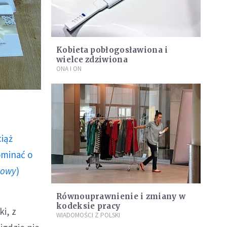
Kobieta pobłogosławiona i
wielce zdziwiona
ONA I ON
ciąż
ominać o
howy
)
Równouprawnienie i zmiany w
kodeksie pracy
i, z
WIADOMOŚCI Z POLSKI