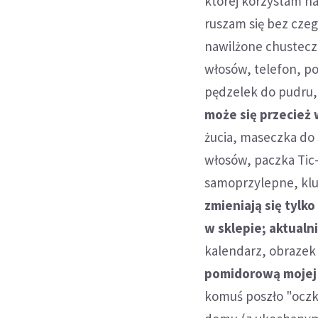
której korzystam na
ruszam się bez czego
nawilżone chustecz
włosów, telefon, po
pędzelek do pudru, 
może się przecież 
żucia, maseczka do
włosów, paczka Tic-
samoprzylepne, klu
zmieniają się tylko
w sklepie; aktualn
kalendarz, obrazek 
pomidorową mojej 
komuś poszło "oczko