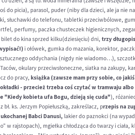
 co dzień, a są to: woda mineralna (zawsze i wszędzie, n
ś do picia), parasol, puder (niby dla dzieci, ale ja nie 
ki, słuchawki do telefonu, tabletki przeciwbólowe, gum
rtfel, perfumy, paczka chusteczek higienicznych, zega
bilet do kina sprzed kilku(dziesięciu) dni,
trzy długopi
wypisać!)
i ołówek, gumka do mazania, korektor, pacz
 sztucznego oddychania (nigdy nie wiadomo…), szczot
Taców, okulary przeciwsłoneczne, siatka na zakupy, ka
cz do pracy,
książka (zawsze mam przy sobie, co jakiś
 okładki - przecież trzeba coś czytać w tramwaju albo
ie "Kiedy kobieta ufa Bogu, dzieją się cuda"
), różanie
z bł. ks. Jerzym Popiełuszką, zakreślacz, p
rzepis na zu
ukochanej Babci Danusi,
lakier do paznokci (na wypa
" w rajstopach), mgiełka chłodząca do twarzy i ciała, k