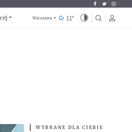
11
°
cej
Warszawa
WYBRANE DLA CIEBIE