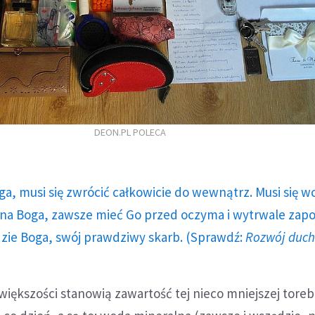
DEON.PL POLECA
ga, musi się zwrócić całkowicie do wewnątrz. Musi się w
a Boga, zawsze mieć Go przed oczyma i wytrwale zap
dzie Boga, swój prawdziwy skarb. (Sprawdź:
Rozwój duc
iększości stanowią zawartość tej nieco mniejszej torebk