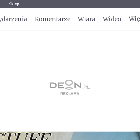
g
Sklep
Wię
darzenia
Komentarze
Wiara
Wideo