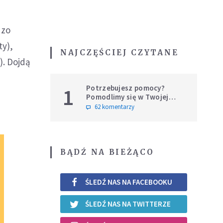
dzo
ty),
NAJCZĘŚCIEJ CZYTANE
). Dojdą
Potrzebujesz pomocy?
1
Pomodlimy się w Twojej
intencji
62 komentarzy
BĄDŹ NA BIEŻĄCO
ŚLEDŹ NAS NA FACEBOOKU
ŚLEDŹ NAS NA TWITTERZE