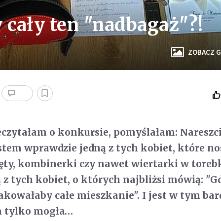
cały ten "nadbagaż"?!
ZOBACZ G
eczytałam o konkursie, pomyślałam: Nareszci
estem wprawdzie jedną z tych kobiet, które no
ęty, kombinerki czy nawet wiertarki w toreb
 z tych kobiet, o których najbliżsi mówią: "
akowałaby całe mieszkanie". I jest w tym bar
 tylko mogła…