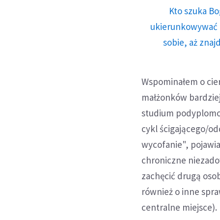
Kto szuka Bo
ukierunkowywać n
sobie, aż znaj
Wspominałem o cier
małżonków bardziej 
studium podyplomow
cykl ścigającego/o
wycofanie", pojawi
chroniczne niezado
zachęcić drugą osob
również o inne spra
centralne miejsce).