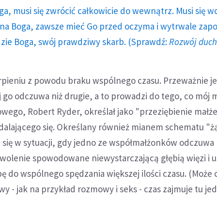
ga, musi się zwrócić całkowicie do wewnątrz. Musi się w
a Boga, zawsze mieć Go przed oczyma i wytrwale zap
dzie Boga, swój prawdziwy skarb. (Sprawdź:
Rozwój duc
pieniu z powodu braku wspólnego czasu. Przeważnie j
go odczuwa niż drugie, a to prowadzi do tego, co mój 
ego, Robert Ryder, określał jako "przeziębienie małże
ddalającego się. Określany również mianem schematu "ż
a się w sytuacji, gdy jedno ze współmałżonków odczuwa
wolenie spowodowane niewystarczającą głębią więzi i us
ę do wspólnego spędzania większej ilości czasu. (Może 
wy - jak na przykład rozmowy i seks - czas zajmuje tu je