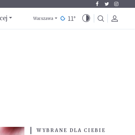
11
°
cej
Warszawa
WYBRANE DLA CIEBIE