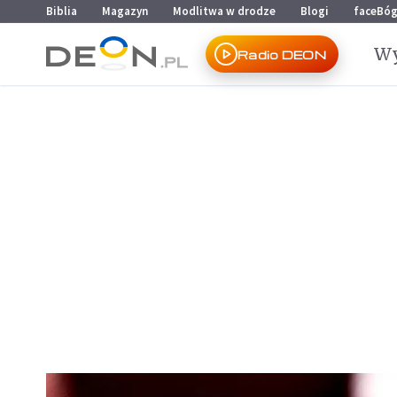
Przejdź do menu głównego
Przejdź do treści
Biblia
Magazyn
Modlitwa w drodze
Blogi
faceBó
Wy
Radio DEON