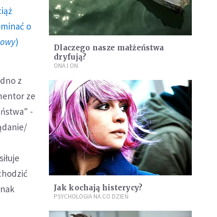
ciąż
ominać o
howy
)
Dlaczego nasze małżeństwa
dryfują?
ONA I ON
edno z
mentor ze
ństwa" -
ądanie/
iłuje
chodzić
dnak
Jak kochają histerycy?
PSYCHOLOGIA NA CO DZIEŃ