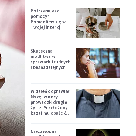
Potrzebujesz
pomocy?
Pomodlimy się w
Twojej intencji
Skuteczna
modlitwa w
sprawach trudnych
i beznadziejnych
W dzień odprawiał
Mszę, w nocy
prowadził drugie
życie. Przełożony
kazał mu opuścić
zakon
Niezawodna