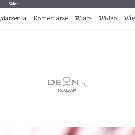
g
Sklep
Wię
darzenia
Komentarze
Wiara
Wideo