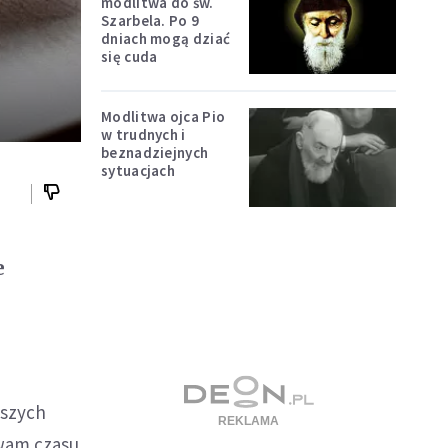
modlitwa do św.
Szarbela. Po 9
dniach mogą dziać
się cuda
Modlitwa ojca Pio
w trudnych i
beznadziejnych
sytuacjach
e
jszych
 wam czasu