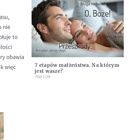
asu,
o nie
łuje to
lości
óry obawia
7 etapów małżeństwa. Na którym
k więc
jest wasze?
ONA I ON