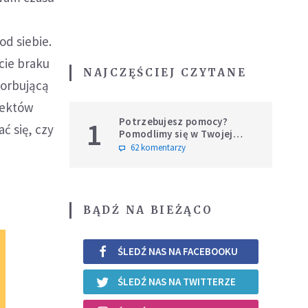
,
od siebie.
cie braku
NAJCZĘŚCIEJ CZYTANE
sorbującą
pektów
Potrzebujesz pomocy?
1
ć się, czy
Pomodlimy się w Twojej
intencji
62 komentarzy
BĄDŹ NA BIEŻĄCO
ŚLEDŹ NAS NA FACEBOOKU
ŚLEDŹ NAS NA TWITTERZE