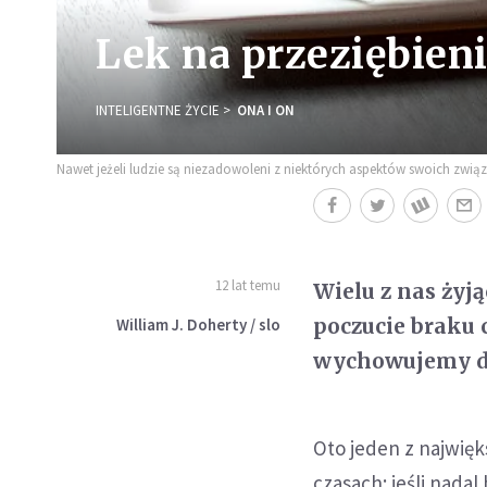
Lek na przeziębien
INTELIGENTNE ŻYCIE
ONA I ON
Nawet jeżeli ludzie są niezadowoleni z niektórych aspektów swoich związ
12 lat temu
Wielu z nas ży
poczucie braku c
William J. Doherty / slo
wychowujemy dzi
Oto jeden z najwię
czasach: jeśli nad