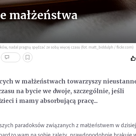
ie małżeństwa
ków, nadal pragną spędzać ze sobą więcej czasu (fot. matt_biddulph / flickr.com)
jących w małżeństwach towarzyszy nieustann
zasu na bycie we dwoje, szczególnie, jeśli
eci i mamy absorbującą pracę...
kszych paradoksów związanych z małżeństwem w dzisie
al bardzo wam na sobie zależy, prawdopodobnie brakuje