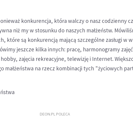
Ponieważ konkurencja, która walczy o nasz codzienny cza
rtywna niż my w stosunku do naszych małżeństw. Mówili
ch, które są konkurencją mającą szczególne zasługi w w
ówimy jeszcze kilka innych: pracę, harmonogramy zajęć
hobby, zajęcia rekreacyjne, telewizję i Internet. Większ
go małżeństwa na rzecz kombinacji tych "życiowych par
eństwa
DEON.PL POLECA