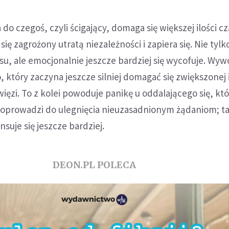
do czegoś, czyli ścigający, domaga się większej ilości cz
 się zagrożony utratą niezależności i zapiera się. Nie tylk
su, ale emocjonalnie jeszcze bardziej się wycofuje. Wywo
, który zaczyna jeszcze silniej domagać się zwiększonej i
więzi. To z kolei powoduje panikę u oddalającego się, kt
doprowadzi do ulegnięcia nieuzasadnionym żądaniom; ta
nsuje się jeszcze bardziej.
DEON.PL POLECA