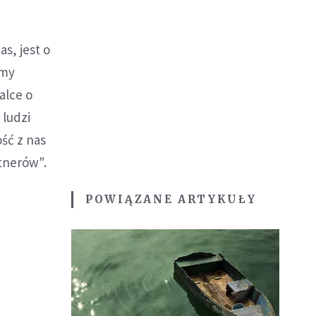
s, jest o
śmy
alce o
 ludzi
ość z nas
tnerów".
POWIĄZANE ARTYKUŁY