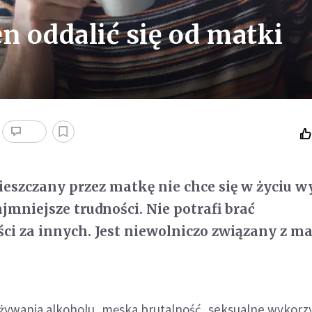
 oddalić się od matki
eszczany przez matkę nie chce się w życiu wy
jmniejsze trudności. Nie potrafi brać
ci za innych. Jest niewolniczo związany z ma
żywania alkoholu, męska brutalność, seksualne wykorz