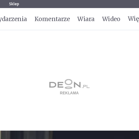
g
Sklep
Wię
darzenia
Komentarze
Wiara
Wideo