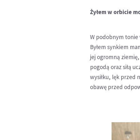
Żyłem w orbicie mo
W podobnym tonie w
Byłem synkiem mamus
jej ogromną ziemię,
pogodą oraz siłą uc
wysiłku, lęk przed 
obawę przed odpowie