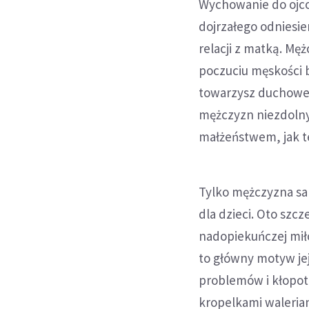
Wychowanie do ojco
dojrzałego odniesi
relacji z matką. Mę
poczuciu męskości b
towarzysz duchowej
mężczyzn niezdolny
małżeństwem, jak te
Tylko mężczyzna sam
dla dzieci. Oto szc
nadopiekuńczej miłoś
to główny motyw je
problemów i kłopot
kropelkami waleria