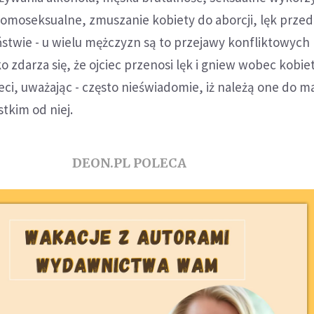
homoseksualne, zmuszanie kobiety do aborcji, lęk przed
twie - u wielu mężczyzn są to przejawy konfliktowych r
 zdarza się, że ojciec przenosi lęk i gniew wobec kobiet
eci, uważając - często nieświadomie, iż należą one do ma
tkim od niej.
DEON.PL POLECA