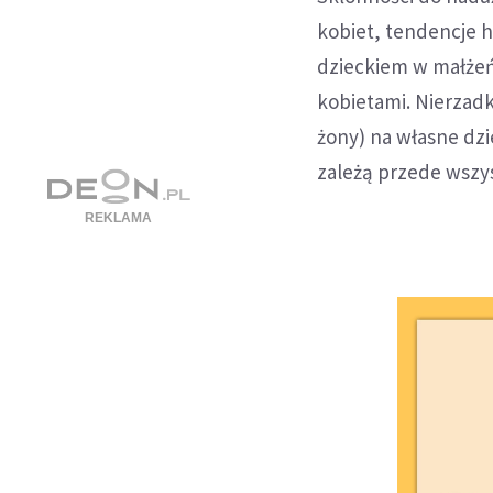
kobiet, tendencje 
dzieckiem w małżeńs
kobietami. Nierzadko
żony) na własne dzi
zależą przede wszys