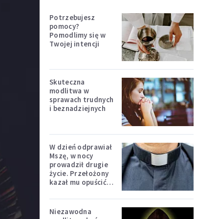
Potrzebujesz
pomocy?
Pomodlimy się w
Twojej intencji
Skuteczna
modlitwa w
sprawach trudnych
i beznadziejnych
W dzień odprawiał
Mszę, w nocy
prowadził drugie
życie. Przełożony
kazał mu opuścić
zakon
Niezawodna