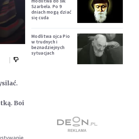
modlitwa do św.
Szarbela. Po 9
dniach mogą dziać
się cuda
Modlitwa ojca Pio
w trudnych i
beznadziejnych
sytuacjach
silać.
tką. Boi
ystywanie