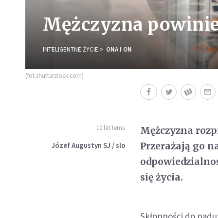
Mężczyzna powinien
INTELIGENTNE ŻYCIE
ONA I ON
(fot.shutterstock.com)
10 lat temu
Mężczyzna rozpi
Przerażają go na
Józef Augustyn SJ / slo
odpowiedzialnoś
się życia.
Skłonności do nadu