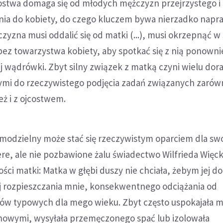
stwa domaga się od młodych mężczyzn przejrzystego i
enia do kobiety, do czego kluczem bywa nierzadko napr
żczyzna musi oddalić się od matki (...), musi okrzepnąć 
ez towarzystwa kobiety, aby spotkać się z nią ponownie 
 wądrówki. Zbyt silny związek z matką czyni wielu dor
mi do rzeczywistego podjęcia zadań związanych zarów
ż i z ojcostwem.
odzielny może stać się rzeczywistym oparciem dla swoj
zere, ale nie pozbawione żalu świadectwo Wilfrieda Więck
ci matki: Matka w głębi duszy nie chciała, żebym jej dor
j rozpieszczania mnie, konsekwentnego odciążania od
ów typowych dla mego wieku. Zbyt często uspokajała m
nowymi, wysyłała przemęczonego spać lub izolowała