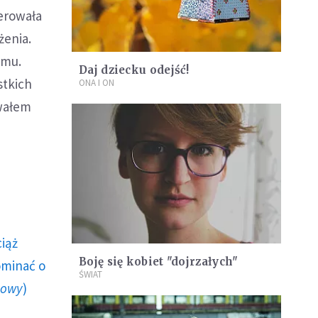
erowała
żenia.
 mu.
Daj dziecku odejść!
stkich
ONA I ON
owałem
ciąż
Boję się kobiet "dojrzałych"
ominać o
ŚWIAT
howy
)