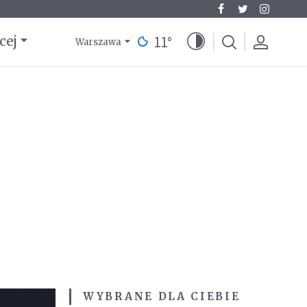
11
°
cej
Warszawa
WYBRANE DLA CIEBIE