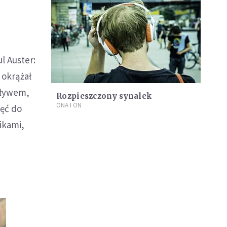
l Auster:
 okrążał
ypływem,
Rozpieszczony synalek
ONA I ON
hęć do
ikami,