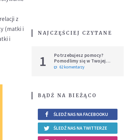
elacji z
y (matki i
NAJCZĘŚCIEJ CZYTANE
tki i
Potrzebujesz pomocy?
1
Pomodlimy się w Twojej
intencji
62 komentarzy
BĄDŹ NA BIEŻĄCO
ŚLEDŹ NAS NA FACEBOOKU
ŚLEDŹ NAS NA TWITTERZE