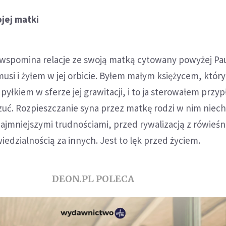
jej matki
spomina relacje ze swoją matką cytowany powyżej Pau
i i żyłem w jej orbicie. Byłem małym księżycem, który
 pyłkiem w sferze jej grawitacji, i to ja sterowałem prz
zuć. Rozpieszczanie syna przez matkę rodzi w nim niec
najmniejszymi trudnościami, przed rywalizacją z rówieśn
dzialnością za innych. Jest to lęk przed życiem.
DEON.PL POLECA