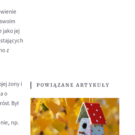
awienie
w swoim
jako jej
astających
no z
ej żony i
POWIĄZANE ARTYKUŁY
a o
ósł. Był
nie, np.