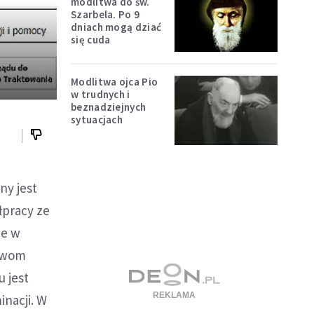
modlitwa do św.
Szarbela. Po 9
dniach mogą dziać
się cuda
Modlitwa ojca Pio
w trudnych i
beznadziejnych
sytuacjach
ny jest
pracy ze
je w
jawom
u jest
inacji. W