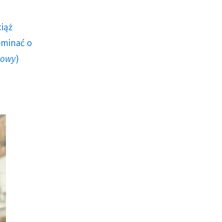
ciąż
ominać o
howy
)