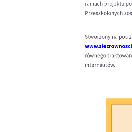
ramach projektu po
Przeszkolonych zost
Stworzony na potrze
www.siecrownosci
równego traktowani
internautów.