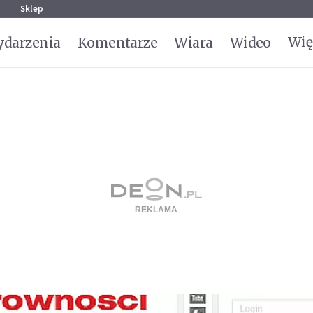
g
Sklep
Wię
darzenia
Komentarze
Wiara
Wideo