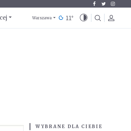
11
°
cej
Warszawa
WYBRANE DLA CIEBIE