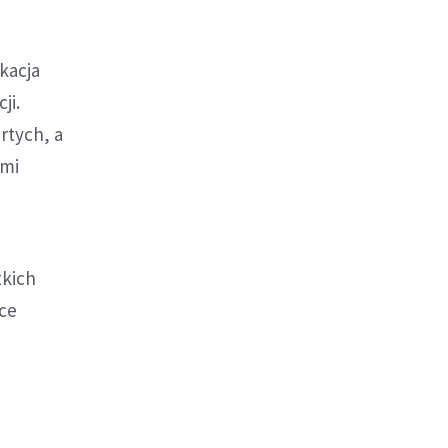
kacja
ji.
rtych, a
ymi
tkich
ące