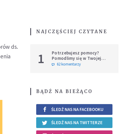
NAJCZĘŚCIEJ CZYTANE
orów ds.
Potrzebujesz pomocy?
1
zenia
Pomodlimy się w Twojej
intencji
62 komentarzy
BĄDŹ NA BIEŻĄCO
ŚLEDŹ NAS NA FACEBOOKU
ŚLEDŹ NAS NA TWITTERZE