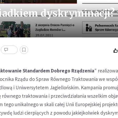
świadkiem dyskryminacji?
ktowanie Standardem Dobrego Rządzenia
" realizowa
mocnika Rządu do Spraw Równego Traktowania we współ
lową i Uniwersytetem Jagiellońskim. Kampania promu
ę równego traktowania i przeciwdziałania wszelkim ob
 tego unikalnego w skali całej Unii Europejskiej projekt
zywdę ludzi cierpiących z powodu jakiejkolwiek dyskrym