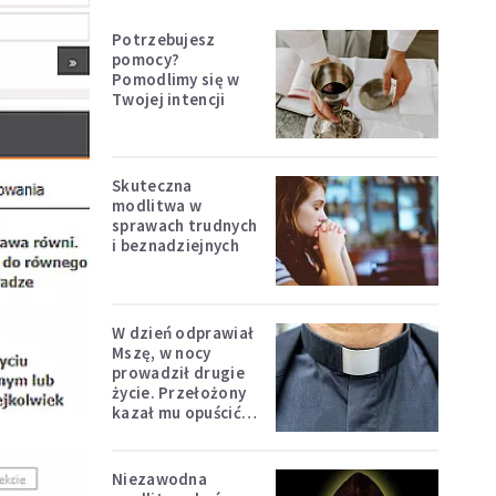
Potrzebujesz
pomocy?
Pomodlimy się w
Twojej intencji
Skuteczna
modlitwa w
sprawach trudnych
i beznadziejnych
W dzień odprawiał
Mszę, w nocy
prowadził drugie
życie. Przełożony
kazał mu opuścić
zakon
Niezawodna