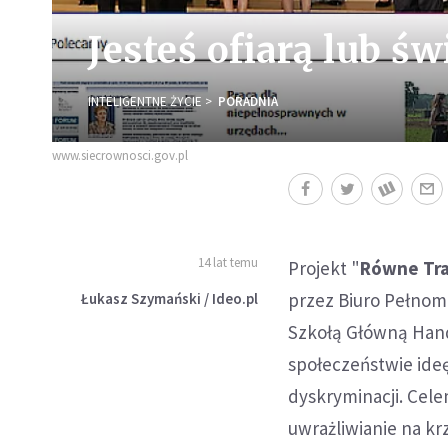
Jesteś ofiarą lub 
INTELIGENTNE ŻYCIE
PORADNIA
www.siecrownosci.gov.pl
14 lat temu
Projekt "
Równe Tra
przez Biuro Pełno
Łukasz Szymański / Ideo.pl
Szkołą Główną Hand
społeczeństwie ide
dyskryminacji. Celem
uwrażliwianie na kr