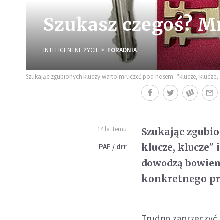
Szukasz czegoś? M
INTELIGENTNE ŻYCIE
PORADNIA
Szukając zgubionych kluczy warto mruczeć pod nosem: “klucze, klucze, kluc
14 lat temu
Szukając zgubio
klucze, klucze"
PAP / drr
dowodzą bowiem
konkretnego pr
Trudno zaprzeczyć, 