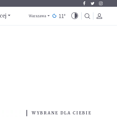
11
°
cej
Warszawa
WYBRANE DLA CIEBIE