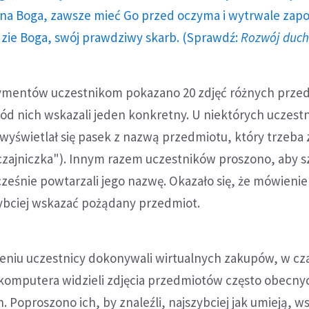
a Boga, zawsze mieć Go przed oczyma i wytrwale zap
dzie Boga, swój prawdziwy skarb. (Sprawdź:
Rozwój duc
ymentów uczestnikom pokazano 20 zdjęć różnych przed
ód nich wskazali jeden konkretny. U niektórych uczest
wyświetlał się pasek z nazwą przedmiotu, który trzeba 
czajniczka"). Innym razem uczestników proszono, aby s
ześnie powtarzali jego nazwę. Okazało się, że mówienie
bciej wskazać pożądany przedmiot.
niu uczestnicy dokonywali wirtualnych zakupów, w cz
 komputera widzieli zdjęcia przedmiotów często obecny
 Poproszono ich, by znaleźli, najszybciej jak umieją, w