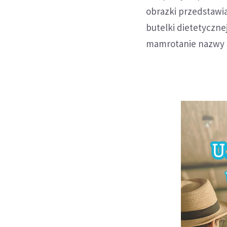
obrazki przedstawia
butelki dietetyczn
mamrotanie nazwy p