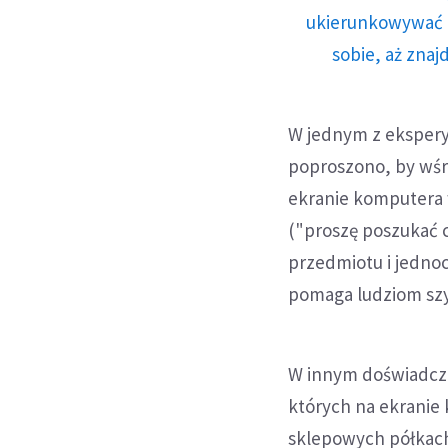
ukierunkowywać n
sobie, aż znaj
W jednym z eksper
poproszono, by wśr
ekranie komputera 
("proszę poszukać 
przedmiotu i jednoc
pomaga ludziom szy
W innym doświadcze
których na ekranie
sklepowych półkach.