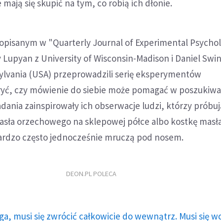
 mają się skupić na tym, co robią ich dłonie.
pisanym w "Quarterly Journal of Experimental Psychol
Lupyan z University of Wisconsin-Madison i Daniel Swin
sylvania (USA) przeprowadzili serię eksperymentów
yć, czy mówienie do siebie może pomagać w poszukiw
ania zainspirowały ich obserwacje ludzi, którzy próbuj
masła orzechowego na sklepowej półce albo kostkę masł
ardzo często jednocześnie mruczą pod nosem.
DEON.PL POLECA
ga, musi się zwrócić całkowicie do wewnątrz. Musi się w