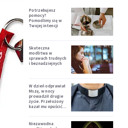
Potrzebujesz
pomocy?
Pomodlimy się w
Twojej intencji
Skuteczna
modlitwa w
sprawach trudnych
i beznadziejnych
W dzień odprawiał
Mszę, w nocy
prowadził drugie
życie. Przełożony
kazał mu opuścić
zakon
Niezawodna