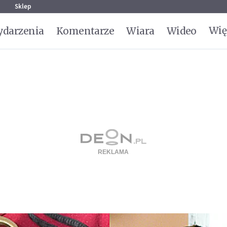
g
Sklep
Wię
darzenia
Komentarze
Wiara
Wideo