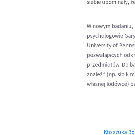
siebie upominały, że
W nowym badaniu, o
psychologowie Gary 
University of Penn
pozwalających odkr
przedmiotów. Do bad
znaleźć (np. słoik 
własnej lodówce) b
Kto szuka Bo