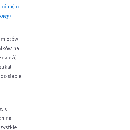
ominać o
howy
)
miotów i
ników na
znaleźć
zukali
 do siebie
asie
ch na
szystkie