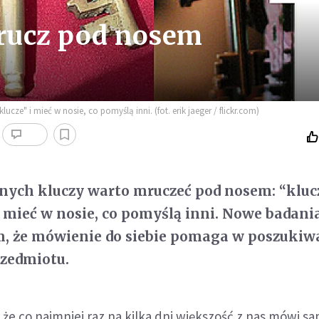
rucz pod nosem
ze" i mieć w nosie, co pomyślą inni. (fot. erik jaeger / flickr.com)
nych kluczy warto mruczeć pod nosem: “kluc
 i mieć w nosie, co pomyślą inni. Nowe badani
, że mówienie do siebie pomaga w poszukiw
zedmiotu.
że co najmniej raz na kilka dni większość z nas mówi s