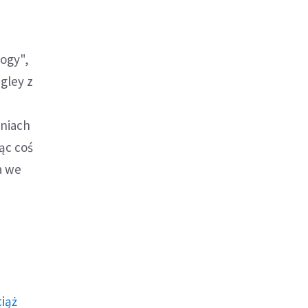
ogy",
gley z
aniach
ąc coś
a we
ciąż