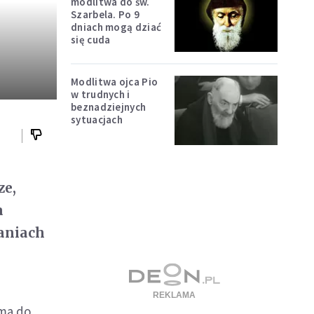
modlitwa do św.
Szarbela. Po 9
dniach mogą dziać
się cuda
Modlitwa ojca Pio
w trudnych i
beznadziejnych
sytuacjach
ze,
a
aniach
ama do