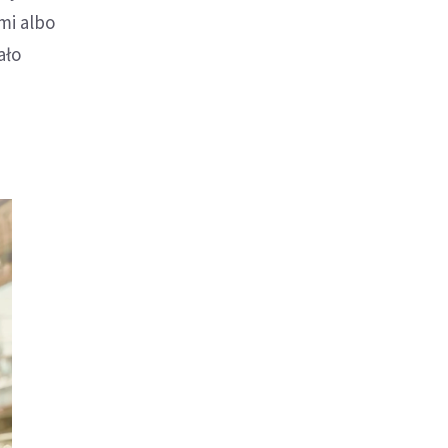
mi albo
ało