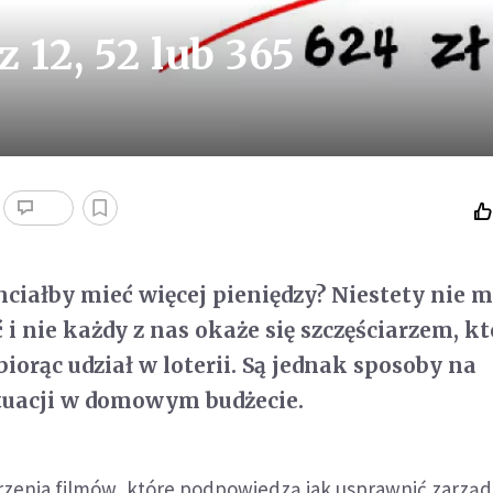
 12, 52 lub 365
chciałby mieć więcej pieniędzy? Niestety nie
i nie każdy z nas okaże się szczęściarzem, kt
iorąc udział w loterii. Są jednak sposoby na
tuacji w domowym budżecie.
zenia filmów, które podpowiedzą jak usprawnić zarząd