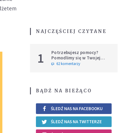
udżetem
NAJCZĘŚCIEJ CZYTANE
Potrzebujesz pomocy?
1
Pomodlimy się w Twojej
intencji
62 komentarzy
BĄDŹ NA BIEŻĄCO
ŚLEDŹ NAS NA FACEBOOKU
ŚLEDŹ NAS NA TWITTERZE