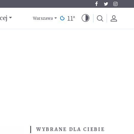
11
°
cej
Warszawa
WYBRANE DLA CIEBIE