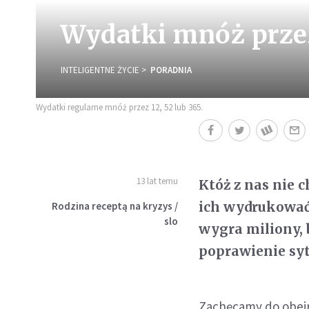
Wydatki mnóż przez
INTELIGENTNE ŻYCIE
PORADNIA
Wydatki regularne mnóż przez 12, 52 lub 365.
13 lat temu
Któż z nas nie 
ich wydrukować 
Rodzina receptą na kryzys /
slo
wygra miliony, b
poprawienie sy
Zachęcamy do obejr