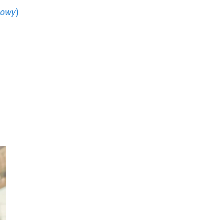
howy
)