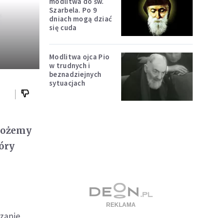
modlitwa do św.
Szarbela. Po 9
dniach mogą dziać
się cuda
Modlitwa ojca Pio
w trudnych i
beznadziejnych
sytuacjach
 możemy
óry
zanie