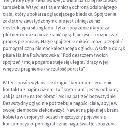
Ten, który by je zlekceważył, o wiele bardziej lekceważy
sam siebie. Wstyd jest tajemniczą ochroną odsłoniętego
ciała, który upokarza oglądającego biedaka. Spojrzenie
zaklęte w zawstydzonym ciele jest silniejsze niż
destrukcyjna siła oglądu. Tylko spojrzenie ukryte za
płótnem obrazu może zranić ogląd, oczyścić i rozpocząć
proces przemiany. Nagie spojrzenie miłości może przepalić
pornograficzną niemoc kaleczącego oglądu. W Odzie do rąk
pisała Halina Poświatowska: "Pod deszczem twoich
spojrzeń / moja pogarda staje się uległa / drąży w jej
wnętrzu pragnienie / w czułość porasta".
W ten sposób wyłania się drugie "kryterium" w ocenie
kontaktu z nagim ciałem. To "kryterium" jest w odbiorcy.
Jak ja patrzę na ten obraz? Można patrzeć bezwstydnie.
Bezwstydny ogląd nie potrzebuje nagości ciała, aby je w
swojej ciemnocie zlekceważyć. Nawet najpiękniej ubrana
kobieta w urojonych oczach mężczyzny pojawia się
konsumpcyjno-pornograficznie naga. światło spojrzenia