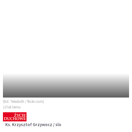
(fot. Teledoth / flickr.com)
13 lat temu
Ks. Krzysztof Grzywocz / slo