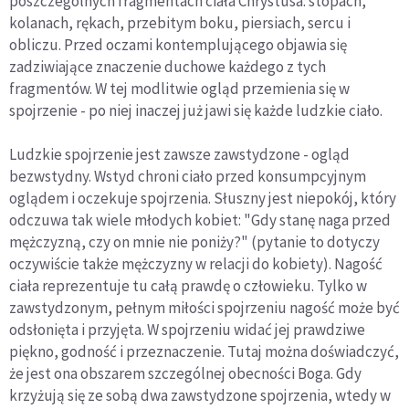
poszczególnych fragmentach ciała Chrystusa: stopach,
kolanach, rękach, przebitym boku, piersiach, sercu i
obliczu. Przed oczami kontemplującego objawia się
zadziwiające znaczenie duchowe każdego z tych
fragmentów. W tej modlitwie ogląd przemienia się w
spojrzenie - po niej inaczej już jawi się każde ludzkie ciało.
Ludzkie spojrzenie jest zawsze zawstydzone - ogląd
bezwstydny. Wstyd chroni ciało przed konsumpcyjnym
oglądem i oczekuje spojrzenia. Słuszny jest niepokój, który
odczuwa tak wiele młodych kobiet: "Gdy stanę naga przed
mężczyzną, czy on mnie nie poniży?" (pytanie to dotyczy
oczywiście także mężczyzny w relacji do kobiety). Nagość
ciała reprezentuje tu całą prawdę o człowieku. Tylko w
zawstydzonym, pełnym miłości spojrzeniu nagość może być
odsłonięta i przyjęta. W spojrzeniu widać jej prawdziwe
piękno, godność i przeznaczenie. Tutaj można doświadczyć,
że jest ona obszarem szczególnej obecności Boga. Gdy
krzyżują się ze sobą dwa zawstydzone spojrzenia, wtedy w