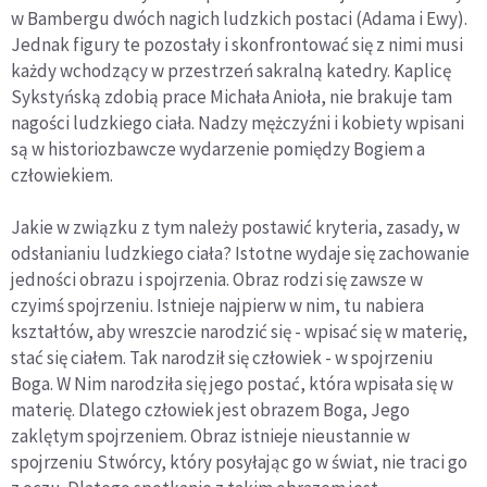
w Bambergu dwóch nagich ludzkich postaci (Adama i Ewy).
Jednak figury te pozostały i skonfrontować się z nimi musi
każdy wchodzący w przestrzeń sakralną katedry. Kaplicę
Sykstyńską zdobią prace Michała Anioła, nie brakuje tam
nagości ludzkiego ciała. Nadzy mężczyźni i kobiety wpisani
są w historiozbawcze wydarzenie pomiędzy Bogiem a
człowiekiem.
Jakie w związku z tym należy postawić kryteria, zasady, w
odsłanianiu ludzkiego ciała? Istotne wydaje się zachowanie
jedności obrazu i spojrzenia. Obraz rodzi się zawsze w
czyimś spojrzeniu. Istnieje najpierw w nim, tu nabiera
kształtów, aby wreszcie narodzić się - wpisać się w materię,
stać się ciałem. Tak narodził się człowiek - w spojrzeniu
Boga. W Nim narodziła się jego postać, która wpisała się w
materię. Dlatego człowiek jest obrazem Boga, Jego
zaklętym spojrzeniem. Obraz istnieje nieustannie w
spojrzeniu Stwórcy, który posyłając go w świat, nie traci go