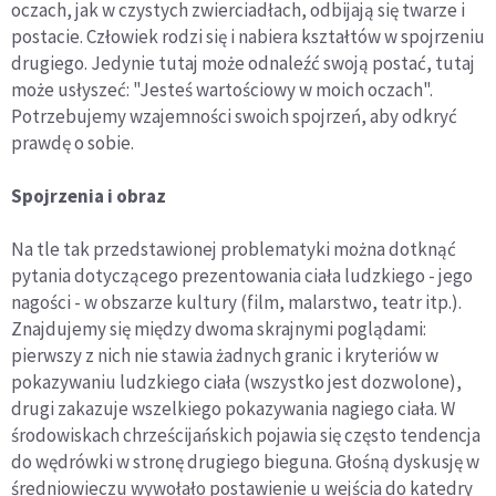
oczach, jak w czystych zwierciadłach, odbijają się twarze i
postacie. Człowiek rodzi się i nabiera kształtów w spojrzeniu
drugiego. Jedynie tutaj może odnaleźć swoją postać, tutaj
może usłyszeć: "Jesteś wartościowy w moich oczach".
Potrzebujemy wzajemności swoich spojrzeń, aby odkryć
prawdę o sobie.
Spojrzenia i obraz
Na tle tak przedstawionej problematyki można dotknąć
pytania dotyczącego prezentowania ciała ludzkiego - jego
nagości - w obszarze kultury (film, malarstwo, teatr itp.).
Znajdujemy się między dwoma skrajnymi poglądami:
pierwszy z nich nie stawia żadnych granic i kryteriów w
pokazywaniu ludzkiego ciała (wszystko jest dozwolone),
drugi zakazuje wszelkiego pokazywania nagiego ciała. W
środowiskach chrześcijańskich pojawia się często tendencja
do wędrówki w stronę drugiego bieguna. Głośną dyskusję w
średniowieczu wywołało postawienie u wejścia do katedry