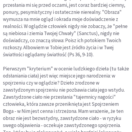
przesłania mi się przed oczami, jest coraz bardziej ciemny,
ponury, pesymistyczny i ostatecznie nierealny. "Obraza"
wymusza na mnie ogląd i okrada moje doświadczenie z
realności. W oglądzie człowiek nigdy nie zobaczy, że "pełne
są niebiosa i ziemia Twojej Chwały" (Sanctus), nigdy nie
doświadczy, co znaczą słowa: Poisz ich potokiem Twoich
rozkoszy. Albowiem w Tobie jest źródło życia i w Twej
światłości oglądamy światłość (Ps 36, 9-10).
Pierwszym "kryterium" w ocenie ludzkiego dzieła (tu także
odsłaniania ciała) jest więc miejsce jego narodzenia: w
spojrzeniu czy w oglądzie? Dzieło zrodzone w
zawstydzonym spojrzeniu nie pozbawia ciała jego wstydu.
Zawstydzone ciało nie przesłania "tajemnicy nagości"
człowieka, która zawsze przeniknięta jest Spojrzeniem
Boga - w Nim jest cenna i strzeżona. Mam wrażenie, że ten
obraz nie jest bezwstydny, zawstydzone ciało - w ryzyku
swego objawienia - oczekuje zawstydzonego spojrzenia.