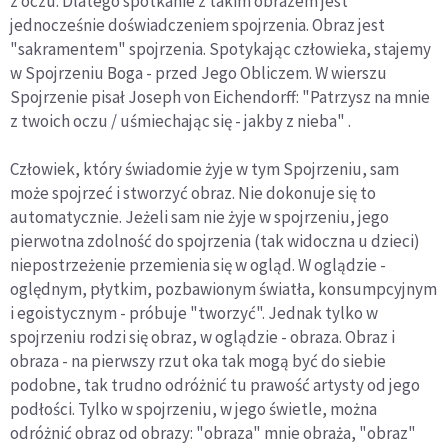
z oczu. Dlatego spotkanie z takim obrazem jest
jednocześnie doświadczeniem spojrzenia. Obraz jest
"sakramentem" spojrzenia. Spotykając człowieka, stajemy
w Spojrzeniu Boga - przed Jego Obliczem. W wierszu
Spojrzenie pisał Joseph von Eichendorff: "Patrzysz na mnie
z twoich oczu / uśmiechając się - jakby z nieba" .
Człowiek, który świadomie żyje w tym Spojrzeniu, sam
może spojrzeć i stworzyć obraz. Nie dokonuje się to
automatycznie. Jeżeli sam nie żyje w spojrzeniu, jego
pierwotna zdolność do spojrzenia (tak widoczna u dzieci)
niepostrzeżenie przemienia się w ogląd. W oglądzie -
oględnym, płytkim, pozbawionym światła, konsumpcyjnym
i egoistycznym - próbuje "tworzyć". Jednak tylko w
spojrzeniu rodzi się obraz, w oglądzie - obraza. Obraz i
obraza - na pierwszy rzut oka tak mogą być do siebie
podobne, tak trudno odróżnić tu prawość artysty od jego
podłości. Tylko w spojrzeniu, w jego świetle, można
odróżnić obraz od obrazy: "obraza" mnie obraża, "obraz"