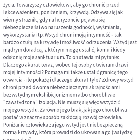
życia. Towarzyszy człowiekowi, aby go chronić przed
lekceważeniem, poniżeniem, krzywdą. Odzywa się jak
wierny strażnik, gdy na horyzoncie pojawia się
niebezpieczeństwo naruszenia godności, wyśmiania,
wykorzystania itp. Wstyd chroni moją intymność - tak
bardzo czułą na krzywdę i możliwość odrzucenia. Wstyd jest
mądrym doradcą, z którym mogę ustalić, komu i kiedy
odsłonię moje sanktuarium. To on stawia mi pytanie:
Dlaczego akurat teraz, wobec tej osoby otwieram drzwi
mojej intymności? Pomaga mi także ustalić granicę tego
otwarcia - ile pokażę i dlaczego akurat tyle? Zdrowy wstyd
chroni przed dwoma niebezpiecznymi skrajnościami:
bezwstydnym ekshibicjonizmem albo chorobliwie
"zawstydzoną" izolacją. Nie muszę się więc wstydzić
mojego wstydu. Zarówno jego brak, jak jego chorobliwa
postać w znaczny sposób zakłócają rozwój człowieka.
Poniżanie człowieka za jego wstyd jest niebezpieczną
formą krzywdy, która prowadzi do ukrywania go (wstydzę
się wstydzić).