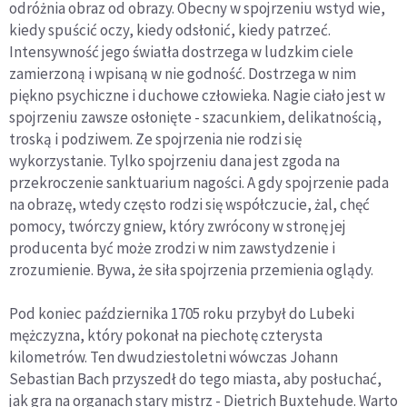
odróżnia obraz od obrazy. Obecny w spojrzeniu wstyd wie,
kiedy spuścić oczy, kiedy odsłonić, kiedy patrzeć.
Intensywność jego światła dostrzega w ludzkim ciele
zamierzoną i wpisaną w nie godność. Dostrzega w nim
piękno psychiczne i duchowe człowieka. Nagie ciało jest w
spojrzeniu zawsze osłonięte - szacunkiem, delikatnością,
troską i podziwem. Ze spojrzenia nie rodzi się
wykorzystanie. Tylko spojrzeniu dana jest zgoda na
przekroczenie sanktuarium nagości. A gdy spojrzenie pada
na obrazę, wtedy często rodzi się współczucie, żal, chęć
pomocy, twórczy gniew, który zwrócony w stronę jej
producenta być może zrodzi w nim zawstydzenie i
zrozumienie. Bywa, że siła spojrzenia przemienia oglądy.
Pod koniec października 1705 roku przybył do Lubeki
mężczyzna, który pokonał na piechotę czterysta
kilometrów. Ten dwudziestoletni wówczas Johann
Sebastian Bach przyszedł do tego miasta, aby posłuchać,
jak gra na organach stary mistrz - Dietrich Buxtehude. Warto