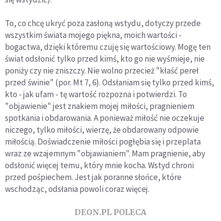
To, co chcę ukryć poza zasłoną wstydu, dotyczy przede
wszystkim świata mojego piękna, moich wartości -
bogactwa, dzięki któremu czuję się wartościowy. Mogę ten
świat odsłonić tylko przed kimś, kto go nie wyśmieje, nie
poniży czy nie zniszczy. Nie wolno przecież "kłaść pereł
przed świnie" (por. Mt 7, 6). Odsłaniam się tylko przed kimś,
kto - jak ufam - tę wartość rozpozna i potwierdzi. To
"objawienie" jest znakiem mojej miłości, pragnieniem
spotkania i obdarowania. A ponieważ miłość nie oczekuje
niczego, tylko miłości, wierzę, że obdarowany odpowie
miłością. Doświadczenie miłości pogłębia się i przeplata
wraz ze wzajemnym "objawianiem". Mam pragnienie, aby
odsłonić więcej temu, który mnie kocha. Wstyd chroni
przed pośpiechem. Jest jak poranne słońce, które
wschodząc, odsłania powoli coraz więcej.
DEON.PL POLECA