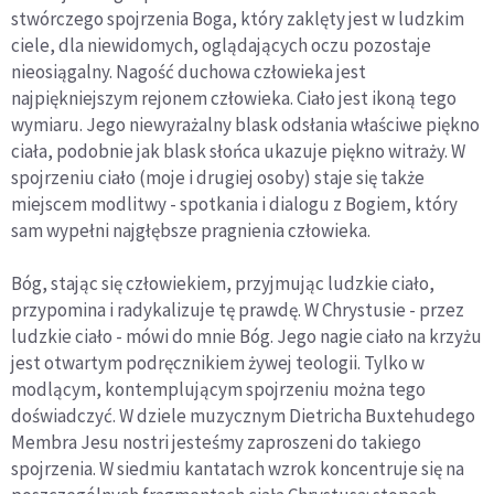
stwórczego spojrzenia Boga, który zaklęty jest w ludzkim
ciele, dla niewidomych, oglądających oczu pozostaje
nieosiągalny. Nagość duchowa człowieka jest
najpiękniejszym rejonem człowieka. Ciało jest ikoną tego
wymiaru. Jego niewyrażalny blask odsłania właściwe piękno
ciała, podobnie jak blask słońca ukazuje piękno witraży. W
spojrzeniu ciało (moje i drugiej osoby) staje się także
miejscem modlitwy - spotkania i dialogu z Bogiem, który
sam wypełni najgłębsze pragnienia człowieka.
Bóg, stając się człowiekiem, przyjmując ludzkie ciało,
przypomina i radykalizuje tę prawdę. W Chrystusie - przez
ludzkie ciało - mówi do mnie Bóg. Jego nagie ciało na krzyżu
jest otwartym podręcznikiem żywej teologii. Tylko w
modlącym, kontemplującym spojrzeniu można tego
doświadczyć. W dziele muzycznym Dietricha Buxtehudego
Membra Jesu nostri jesteśmy zaproszeni do takiego
spojrzenia. W siedmiu kantatach wzrok koncentruje się na