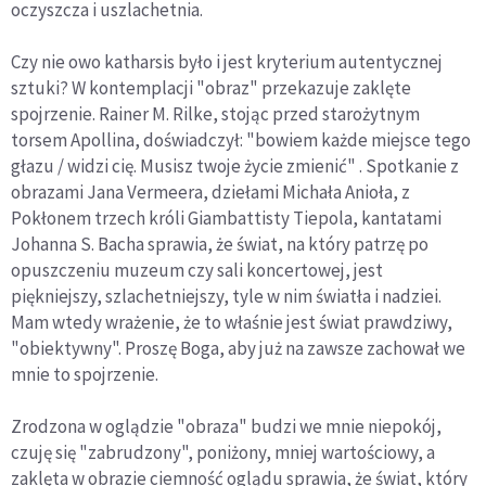
oczyszcza i uszlachetnia.
Czy nie owo katharsis było i jest kryterium autentycznej
sztuki? W kontemplacji "obraz" przekazuje zaklęte
spojrzenie. Rainer M. Rilke, stojąc przed starożytnym
torsem Apollina, doświadczył: "bowiem każde miejsce tego
głazu / widzi cię. Musisz twoje życie zmienić" . Spotkanie z
obrazami Jana Vermeera, dziełami Michała Anioła, z
Pokłonem trzech króli Giambattisty Tiepola, kantatami
Johanna S. Bacha sprawia, że świat, na który patrzę po
opuszczeniu muzeum czy sali koncertowej, jest
piękniejszy, szlachetniejszy, tyle w nim światła i nadziei.
Mam wtedy wrażenie, że to właśnie jest świat prawdziwy,
"obiektywny". Proszę Boga, aby już na zawsze zachował we
mnie to spojrzenie.
Zrodzona w oglądzie "obraza" budzi we mnie niepokój,
czuję się "zabrudzony", poniżony, mniej wartościowy, a
zaklęta w obrazie ciemność oglądu sprawia, że świat, który