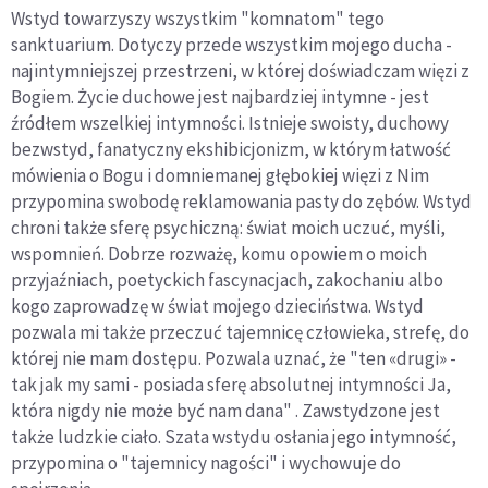
Wstyd towarzyszy wszystkim "komnatom" tego
sanktuarium. Dotyczy przede wszystkim mojego ducha -
najintymniejszej przestrzeni, w której doświadczam więzi z
Bogiem. Życie duchowe jest najbardziej intymne - jest
źródłem wszelkiej intymności. Istnieje swoisty, duchowy
bezwstyd, fanatyczny ekshibicjonizm, w którym łatwość
mówienia o Bogu i domniemanej głębokiej więzi z Nim
przypomina swobodę reklamowania pasty do zębów. Wstyd
chroni także sferę psychiczną: świat moich uczuć, myśli,
wspomnień. Dobrze rozważę, komu opowiem o moich
przyjaźniach, poetyckich fascynacjach, zakochaniu albo
kogo zaprowadzę w świat mojego dzieciństwa. Wstyd
pozwala mi także przeczuć tajemnicę człowieka, strefę, do
której nie mam dostępu. Pozwala uznać, że "ten «drugi» -
tak jak my sami - posiada sferę absolutnej intymności Ja,
która nigdy nie może być nam dana" . Zawstydzone jest
także ludzkie ciało. Szata wstydu osłania jego intymność,
przypomina o "tajemnicy nagości" i wychowuje do