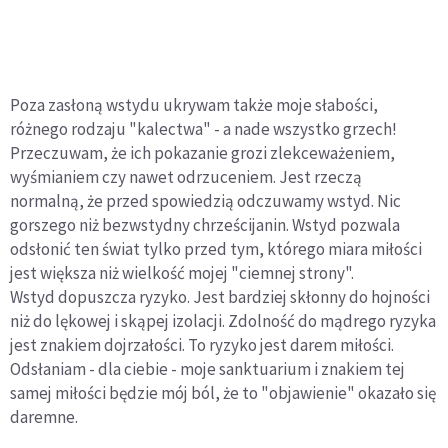
Poza zasłoną wstydu ukrywam także moje słabości,
różnego rodzaju "kalectwa" - a nade wszystko grzech!
Przeczuwam, że ich pokazanie grozi zlekceważeniem,
wyśmianiem czy nawet odrzuceniem. Jest rzeczą
normalną, że przed spowiedzią odczuwamy wstyd. Nic
gorszego niż bezwstydny chrześcijanin. Wstyd pozwala
odsłonić ten świat tylko przed tym, którego miara miłości
jest większa niż wielkość mojej "ciemnej strony".
Wstyd dopuszcza ryzyko. Jest bardziej skłonny do hojności
niż do lękowej i skąpej izolacji. Zdolność do mądrego ryzyka
jest znakiem dojrzałości. To ryzyko jest darem miłości.
Odsłaniam - dla ciebie - moje sanktuarium i znakiem tej
samej miłości będzie mój ból, że to "objawienie" okazało się
daremne.