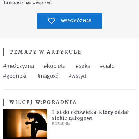
Tu możesz nas wesprzeć.
WSPOMÓŻ NAS
TEMATY W ARTYKULE
#mężczyzna
#kobieta
#seks
#ciało
#godność
#nagość
#wstyd
WIĘCEJ W:
PORADNIA
List do człowieka, który oddał
siebie nałogowi
PORADNIA