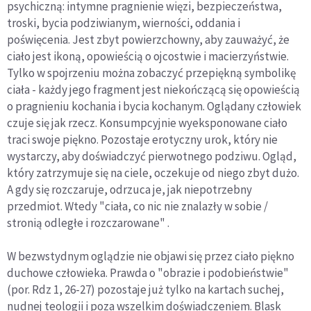
psychiczną: intymne pragnienie więzi, bezpieczeństwa,
troski, bycia podziwianym, wierności, oddania i
poświęcenia. Jest zbyt powierzchowny, aby zauważyć, że
ciało jest ikoną, opowieścią o ojcostwie i macierzyństwie.
Tylko w spojrzeniu można zobaczyć przepiękną symbolikę
ciała - każdy jego fragment jest niekończącą się opowieścią
o pragnieniu kochania i bycia kochanym. Oglądany człowiek
czuje się jak rzecz. Konsumpcyjnie wyeksponowane ciało
traci swoje piękno. Pozostaje erotyczny urok, który nie
wystarczy, aby doświadczyć pierwotnego podziwu. Ogląd,
który zatrzymuje się na ciele, oczekuje od niego zbyt dużo.
A gdy się rozczaruje, odrzuca je, jak niepotrzebny
przedmiot. Wtedy "ciała, co nic nie znalazły w sobie /
stronią odległe i rozczarowane" .
W bezwstydnym oglądzie nie objawi się przez ciało piękno
duchowe człowieka. Prawda o "obrazie i podobieństwie"
(por. Rdz 1, 26-27) pozostaje już tylko na kartach suchej,
nudnej teologii i poza wszelkim doświadczeniem. Blask