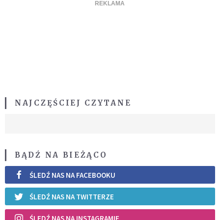
NAJCZĘŚCIEJ CZYTANE
BĄDŹ NA BIEŻĄCO
ŚLEDŹ NAS NA FACEBOOKU
ŚLEDŹ NAS NA TWITTERZE
ŚLEDŹ NAS NA INSTAGRAMIE