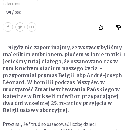
10 lat temu
KAI / psd
- Nigdy nie zapominajmy, że wszyscy byliśmy
maleńkim embrionem, płodem w łonie matki. I
jesteśmy tutaj dlatego, że uszanowano nas w
tym kruchym stadium naszego życia -
przypomniał prymas Belgii, abp André-Joseph
Léonard. W homilii podczas Mszy św. w
uroczystość Zmartwychwstania Pańskiego w
katedrze w Brukseli mówił on przypadającej
dwa dni wcześniej 25. rocznicy przyjęcia w
Belgii ustawy aborcyjnej.
Przyznał, że "trudno oszacować liczbę dzieci