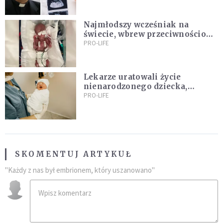
Najmłodszy wcześniak na
świecie, wbrew przeciwnościom,
świętują swoje 1. urodziny
PRO-LIFE
Lekarze uratowali życie
nienarodzonego dziecka,
przeprowadzając ryzykowną
PRO-LIFE
operację przed jego przyjściem
na świat
SKOMENTUJ ARTYKUŁ
"Każdy z nas był embrionem, który uszanowano"