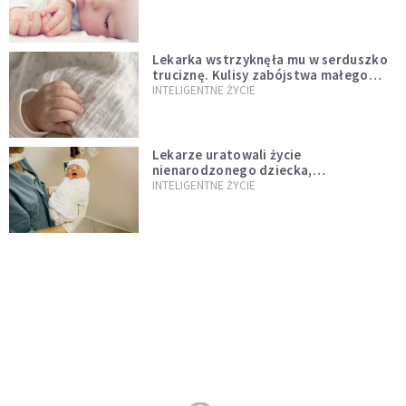
Lekarka wstrzyknęła mu w serduszko
truciznę. Kulisy zabójstwa małego
Felka w Oleśnicy
INTELIGENTNE ŻYCIE
Lekarze uratowali życie
nienarodzonego dziecka,
przeprowadzając ryzykowną operację
INTELIGENTNE ŻYCIE
przed jego przyjściem na świat