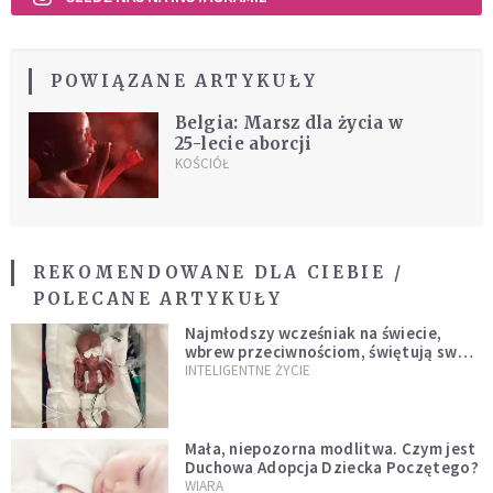
POWIĄZANE ARTYKUŁY
Belgia: Marsz dla życia w
25-lecie aborcji
KOŚCIÓŁ
REKOMENDOWANE DLA CIEBIE /
POLECANE ARTYKUŁY
Najmłodszy wcześniak na świecie,
wbrew przeciwnościom, świętują swoje
1. urodziny
INTELIGENTNE ŻYCIE
Mała, niepozorna modlitwa. Czym jest
Duchowa Adopcja Dziecka Poczętego?
WIARA