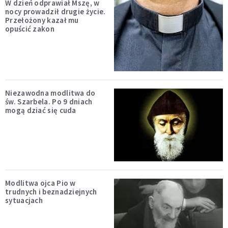
W dzień odprawiał Mszę, w
nocy prowadził drugie życie.
Przełożony kazał mu
opuścić zakon
Niezawodna modlitwa do
św. Szarbela. Po 9 dniach
mogą dziać się cuda
Modlitwa ojca Pio w
trudnych i beznadziejnych
sytuacjach