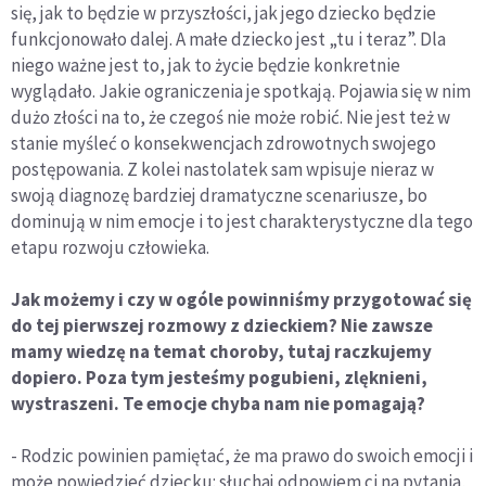
się, jak to będzie w przyszłości, jak jego dziecko będzie
funkcjonowało dalej. A małe dziecko jest „tu i teraz”. Dla
niego ważne jest to, jak to życie będzie konkretnie
wyglądało. Jakie ograniczenia je spotkają. Pojawia się w nim
dużo złości na to, że czegoś nie może robić. Nie jest też w
stanie myśleć o konsekwencjach zdrowotnych swojego
postępowania. Z kolei nastolatek sam wpisuje nieraz w
swoją diagnozę bardziej dramatyczne scenariusze, bo
dominują w nim emocje i to jest charakterystyczne dla tego
etapu rozwoju człowieka.
Jak możemy i czy w ogóle powinniśmy przygotować się
do tej pierwszej rozmowy z dzieckiem? Nie zawsze
mamy wiedzę na temat choroby, tutaj raczkujemy
dopiero. Poza tym jesteśmy pogubieni, zlęknieni,
wystraszeni. Te emocje chyba nam nie pomagają?
- Rodzic powinien pamiętać, że ma prawo do swoich emocji i
może powiedzieć dziecku: słuchaj odpowiem ci na pytania,