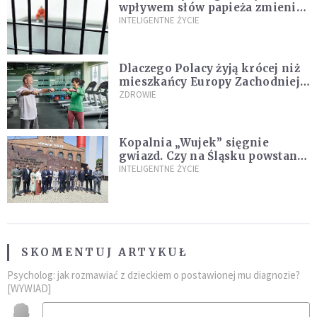
wpływem słów papieża zmienił
zdanie
INTELIGENTNE ŻYCIE
Dlaczego Polacy żyją krócej niż
mieszkańcy Europy Zachodniej?
Ekspertka wskazuje główne
ZDROWIE
przyczyny
Kopalnia „Wujek” sięgnie
gwiazd. Czy na Śląsku powstanie
„Dolina Krzemowa”?
INTELIGENTNE ŻYCIE
SKOMENTUJ ARTYKUŁ
Psycholog: jak rozmawiać z dzieckiem o postawionej mu diagnozie?
[WYWIAD]