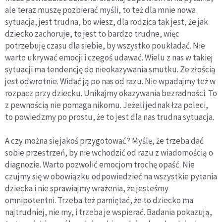
ale teraz muszę pozbierać myśli, to też dla mnie nowa
sytuacja, jest trudna, bo wiesz, dla rodzica tak jest, że jak
dziecko zachoruje, to jest to bardzo trudne, więc
potrzebuję czasu dla siebie, by wszystko poukładać. Nie
warto ukrywać emocji i czegoś udawać. Wielu z nas w takiej
sytuacji ma tendencję do nieokazywania smutku. Ze złością
jest odwrotnie. Widać ją po nas od razu. Nie wpadajmy też w
rozpacz przy dziecku. Unikajmy okazywania bezradności. To
z pewnością nie pomaga nikomu. Jeżeli jednak łza poleci,
to powiedzmy po prostu, że to jest dla nas trudna sytuacja.
A czy można się jakoś przygotować? Myślę, że trzeba dać
sobie przestrzeń, by nie wchodzić od razu z wiadomością o
diagnozie. Warto pozwolić emocjom trochę opaść. Nie
czujmy się w obowiązku odpowiedzieć na wszystkie pytania
dziecka i nie sprawiajmy wrażenia, że jesteśmy
omnipotentni. Trzeba też pamiętać, że to dziecko ma
najtrudniej, nie my, i trzeba je wspierać. Badania pokazują,