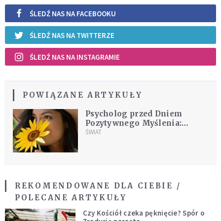
ŚLEDŹ NAS NA FACEBOOKU
ŚLEDŹ NAS NA TWITTERZE
ŚLEDŹ NAS NA INSTAGRAMIE
POWIĄZANE ARTYKUŁY
Psycholog przed Dniem
Pozytywnego Myślenia:
Starajmy się o dobre
ŚWIAT
nastawienie
REKOMENDOWANE DLA CIEBIE /
POLECANE ARTYKUŁY
Czy Kościół czeka pęknięcie? Spór o