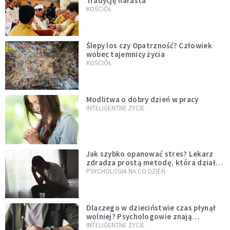
Tradycję narasta
KOŚCIÓŁ
Ślepy los czy Opatrzność? Człowiek
wobec tajemnicy życia
KOŚCIÓŁ
Modlitwa o dobry dzień w pracy
INTELIGENTNE ŻYCIE
Jak szybko opanować stres? Lekarz
zdradza prostą metodę, która działa
od razu
PSYCHOLOGIA NA CO DZIEŃ
Dlaczego w dzieciństwie czas płynął
wolniej? Psychologowie znają
odpowiedź
INTELIGENTNE ŻYCIE