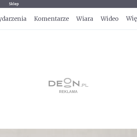
g
Sklep
Wię
darzenia
Komentarze
Wiara
Wideo