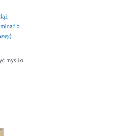
ciąż
ominać o
howy
)
yć myśli o