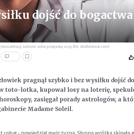
ysiłku dojść do bogactwa
 koncentracji zasłonić sobie przepaską oczy (fot. shutterstock.com)
łowiek pragnął szybko i bez wysiłku dojść d
w toto-lotka, kupował losy na loterię, speku
 horoskopy, zasięgał porady astrologów, a kt
gabinecie Madame Soleil.
iet usług - powiedział mężczyzna. Słynna wróżka skinęła 