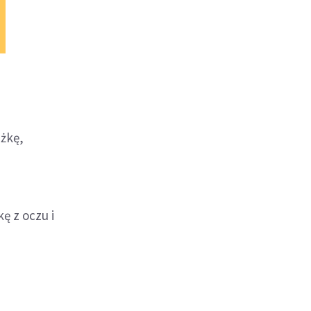
żkę,
kę z oczu i