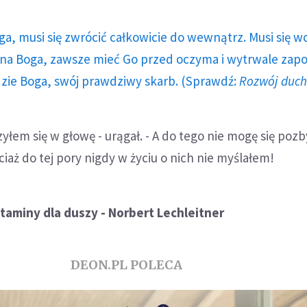
ga, musi się zwrócić całkowicie do wewnątrz. Musi się w
a Boga, zawsze mieć Go przed oczyma i wytrwale zap
dzie Boga, swój prawdziwy skarb. (Sprawdź:
Rozwój duc
yłem się w głowę - urągał. - A do tego nie mogę się pozb
aż do tej pory nigdy w życiu o nich nie myślałem!
taminy dla duszy
- Norbert Lechleitner
DEON.PL POLECA