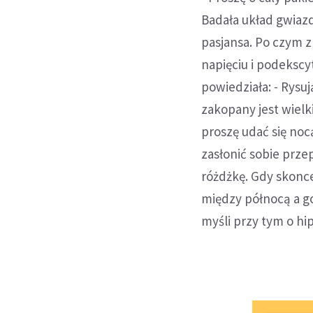
Badała układ gwiazd,
pasjansa. Po czym z
napięciu i podekscy
powiedziała: - Rysu
zakopany jest wielk
proszę udać się noc
zasłonić sobie prz
różdżkę. Gdy skonce
między północą a go
myśli przy tym o h