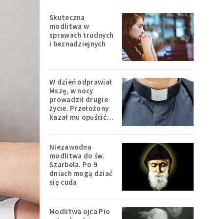
Skuteczna
modlitwa w
sprawach trudnych
i beznadziejnych
W dzień odprawiał
Mszę, w nocy
prowadził drugie
życie. Przełożony
kazał mu opuścić
zakon
Niezawodna
modlitwa do św.
Szarbela. Po 9
dniach mogą dziać
się cuda
Modlitwa ojca Pio