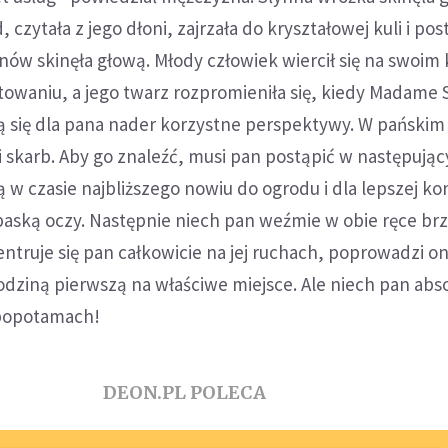
 czytała z jego dłoni, zajrzała do kryształowej kuli i po
nów skinęła głową. Młody człowiek wiercił się na swoim 
towaniu, a jego twarz rozpromieniła się, kiedy Madame S
ją się dla pana nader korzystne perspektywy. W pańskim
i skarb. Aby go znaleźć, musi pan postąpić w następując
ą w czasie najbliższego nowiu do ogrodu i dla lepszej ko
epaską oczy. Następnie niech pan weźmie w obie ręce b
ntruje się pan całkowicie na jej ruchach, poprowadzi o
dziną pierwszą na właściwe miejsce. Ale niech pan abso
ipopotamach!
DEON.PL POLECA