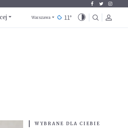
11
°
cej
Warszawa
WYBRANE DLA CIEBIE