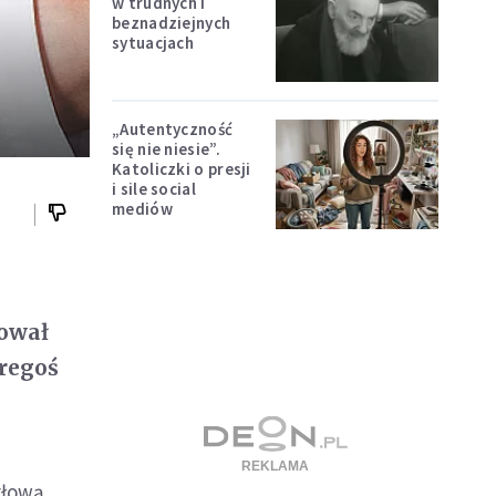
w trudnych i
beznadziejnych
sytuacjach
„Autentyczność
się nie niesie”.
Katoliczki o presji
i sile social
mediów
o
lował
óregoś
głową.