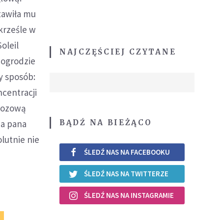
stawiła mu
krześle w
oleil
NAJCZĘŚCIEJ CZYTANE
 ogrodzie
y sposób:
ncentracji
rzozową
BĄDŹ NA BIEŻĄCO
na pana
lutnie nie
ŚLEDŹ NAS NA FACEBOOKU
ŚLEDŹ NAS NA TWITTERZE
ŚLEDŹ NAS NA INSTAGRAMIE