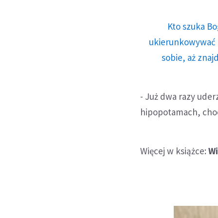
Kto szuka Bo
ukierunkowywać n
sobie, aż znaj
- Już dwa razy uderz
hipopotamach, choci
Więcej w książce:
Wi