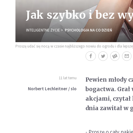
Jak szybko i bez w
INTELIGENTNE ŻYCIE
PSYCHOLOGIA NA CO DZIEŃ
Proszę udać się nocą w czasie najbliższego nowiu do ogrodu i dla lepszej
11 lat temu
Pewien młody cz
bogactwa. Grał 
Norbert Lechleitner / slo
akcjami, czytał
dnia zawitał w 
- Proszę o cały pak