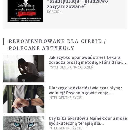
"Manipulacja - kłamstwo
zorganizowane"
KOŚCIÓŁ
REKOMENDOWANE DLA CIEBIE /
POLECANE ARTYKUŁY
Jak szybko opanować stres? Lekarz
zdradza prostą metodę, która działa
od razu
PSYCHOLOGIA NA CO DZIEŃ
Dlaczego w dzieciństwie czas płynął
wolniej? Psychologowie znają
odpowiedź
INTELIGENTNE ŻYCIE
Czy kilka okładów z Maine Coona może
być skuteczną terapią dla
zestresowanych?
INTELIGENTNE ŻYCIE