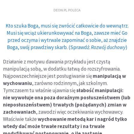
DEON.PL POLECA
Kto szuka Boga, musi się zwrócić całkowicie do wewnątrz.
Musi się wciąż ukierunkowywać na Boga, zawsze mieć Go
przed oczyma i wytrwale zapominać o sobie, aż znajdzie
Boga, swój prawdziwy skarb. (Sprawdź:
Rozwój duchowy
)
Działanie z motywu dawania przykładu jest czystą
manipulacją sobą, w dodatku łatwą do rozszyfrowania.
Najpowszechniejsze jest posługiwanie się
manipulacją w
wychowaniu
, zarówno rodzinnym, jak szkolnym.
Tymczasem tu właśnie ujawnia się
słabość manipulacji:
nie wywołuje ona poza doraźnym posłuszeństwem
(lub
nieposłuszeństwem)
trwałych (pożądanych) zmian w
zachowaniach
, zawodzi więc oczekiwania wychowawcy.
Właściwie także
wychowanie metodą kar i nagród tylko
wtedy dać może trwałe rezultaty i na trwale
modyfikować postępowanie, o ile zostanie