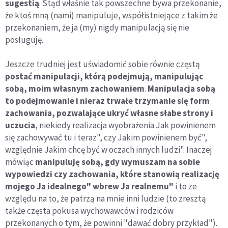
sugestią
. Stąd właśnie tak powszechne bywa przekonanie,
że ktoś mną (nami) manipuluje, współistniejące z takim że
przekonaniem, że ja (my) nigdy manipulacją się nie
posługuję.
Jeszcze trudniej jest uświadomić sobie równie częstą
postać manipulacji, którą podejmują, manipulując
sobą, moim własnym zachowaniem
.
Manipulacja sobą
to podejmowanie i nieraz trwałe trzymanie się form
zachowania, pozwalające ukryć własne słabe strony i
uczucia
, niekiedy realizacja wyobrażenia Jak powinienem
się zachowywać tu i teraz", czy Jakim powinienem być",
względnie Jakim chcę być w oczach innych ludzi". Inaczej
mówiąc
manipuluję sobą, gdy wymuszam na sobie
wypowiedzi czy zachowania, które stanowią realizację
mojego Ja idealnego" wbrew Ja realnemu"
i to ze
względu na to, że patrzą na mnie inni ludzie (to zresztą
także częsta pokusa wychowawców i rodziców
przekonanych o tym, że powinni "dawać dobry przykład").