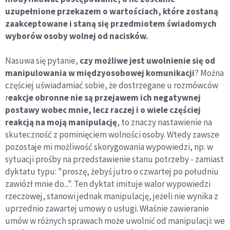
uzupełnione przekazem o wartościach, które zostaną
zaakceptowane i staną się przedmiotem świadomych
wyborów osoby wolnej od nacisków.
Nasuwa się pytanie,
czy możliwe jest uwolnienie się od
manipulowania w międzyosobowej komunikacji
? Można
częściej uświadamiać sobie, że dostrzegane u rozmówców
r
eakcje obronne nie są przejawem ich negatywnej
postawy wobec mnie, lecz raczej i o wiele częściej
reakcją na moją manipulację
, to znaczy nastawienie na
skuteczność z pominięciem wolności osoby. Wtedy zawsze
pozostaje mi możliwość skorygowania wypowiedzi, np. w
sytuacji prośby na przedstawienie stanu potrzeby - zamiast
dyktatu typu: "proszę, żebyś jutro o czwartej po południu
zawiózł mnie do...". Ten dyktat imituje walor wypowiedzi
rzeczowej, stanowi jednak manipulację, jeżeli nie wynika z
uprzednio zawartej umowy o usługi. Właśnie zawieranie
umów w różnych sprawach może uwolnić od manipulacji: we