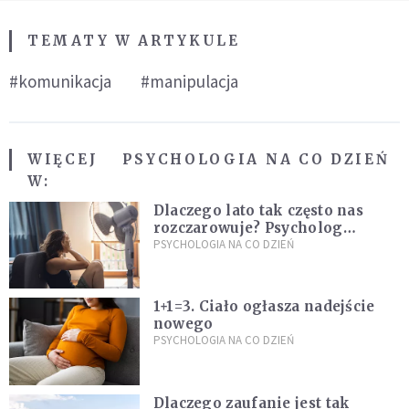
TEMATY W ARTYKULE
#komunikacja
#manipulacja
WIĘCEJ
PSYCHOLOGIA NA CO DZIEŃ
W:
Dlaczego lato tak często nas
rozczarowuje? Psycholog
wyjaśnia, skąd bierze się presja
PSYCHOLOGIA NA CO DZIEŃ
na "najlepsze wakacje życia"
1+1=3. Ciało ogłasza nadejście
nowego
PSYCHOLOGIA NA CO DZIEŃ
Dlaczego zaufanie jest tak