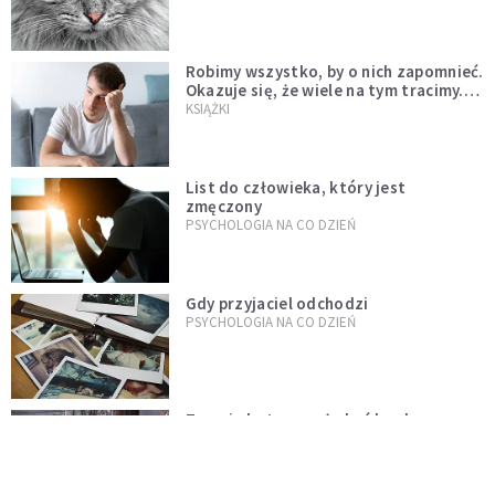
Robimy wszystko, by o nich zapomnieć.
Okazuje się, że wiele na tym tracimy.
Czego mogą nas nauczyć porażki?
KSIĄŻKI
List do człowieka, który jest
zmęczony
PSYCHOLOGIA NA CO DZIEŃ
Gdy przyjaciel odchodzi
PSYCHOLOGIA NA CO DZIEŃ
Terapia kotem może być bardzo
skuteczna. Czego możemy się nauczyć
od tych zwierząt?
INTELIGENTNE ŻYCIE