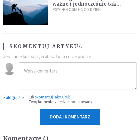
ważne i jednocześnie tak
trudne?
PSYCHOLOGIA NA CO DZIEŃ
SKOMENTUJ ARTYKUŁ
Jeśli mnie kochasz, zrobisz to, o co cię proszę
Zaloguj się
lub
skomentuj jako Gość
Twój komentarz będzie moderowany
DODAJ KOMENTARZ
Komentarze (
)