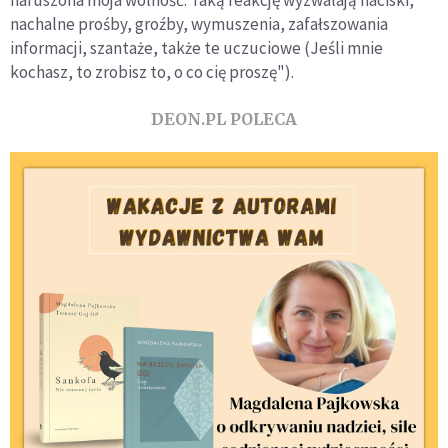
naruszona moja wolność. Taką reakcję wyzwalają naciski,
nachalne prośby, groźby, wymuszenia, zafałszowania
informacji, szantaże, także te uczuciowe (Jeśli mnie
kochasz, to zrobisz to, o co cię proszę").
DEON.PL POLECA