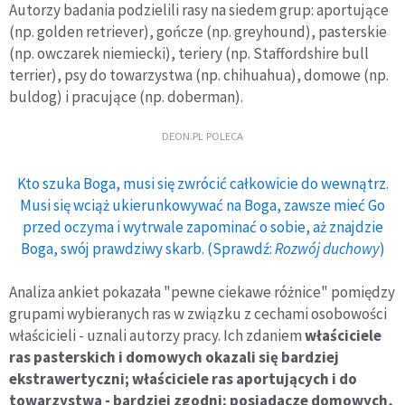
Autorzy badania podzielili rasy na siedem grup: aportujące
(np. golden retriever), gończe (np. greyhound), pasterskie
(np. owczarek niemiecki), teriery (np. Staffordshire bull
terrier), psy do towarzystwa (np. chihuahua), domowe (np.
buldog) i pracujące (np. doberman).
DEON.PL POLECA
Kto szuka Boga, musi się zwrócić całkowicie do wewnątrz.
Musi się wciąż ukierunkowywać na Boga, zawsze mieć Go
przed oczyma i wytrwale zapominać o sobie, aż znajdzie
Boga, swój prawdziwy skarb. (Sprawdź:
Rozwój duchowy
)
Analiza ankiet pokazała "pewne ciekawe różnice" pomiędzy
grupami wybieranych ras w związku z cechami osobowości
właścicieli - uznali autorzy pracy. Ich zdaniem
właściciele
ras pasterskich i domowych okazali się bardziej
ekstrawertyczni; właściciele ras aportujących i do
towarzystwa - bardziej zgodni; posiadacze domowych,