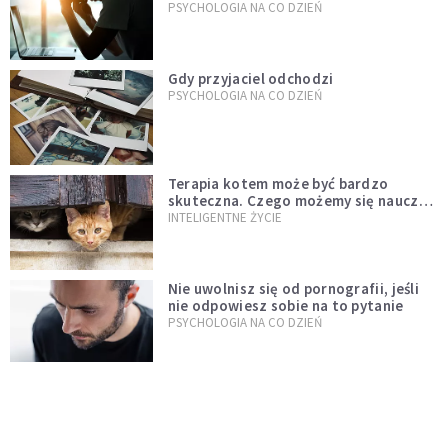
PSYCHOLOGIA NA CO DZIEŃ
Gdy przyjaciel odchodzi
PSYCHOLOGIA NA CO DZIEŃ
Terapia kotem może być bardzo
skuteczna. Czego możemy się nauczyć
od tych zwierząt?
INTELIGENTNE ŻYCIE
Nie uwolnisz się od pornografii, jeśli
nie odpowiesz sobie na to pytanie
PSYCHOLOGIA NA CO DZIEŃ