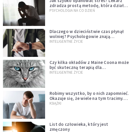
Jak szybko opanować stres? Lekarz
zdradza prostą metodę, która działa
od razu
PSYCHOLOGIA NA CO DZIEŃ
Dlaczego w dzieciństwie czas płynął
wolniej? Psychologowie znają
odpowiedź
INTELIGENTNE ŻYCIE
Czy kilka okładów z Maine Coona może
być skuteczną terapią dla
zestresowanych?
INTELIGENTNE ŻYCIE
Robimy wszystko, by o nich zapomnieć.
Okazuje się, że wiele na tym tracimy.
Czego mogą nas nauczyć porażki?
KSIĄŻKI
List do człowieka, który jest
zmęczony