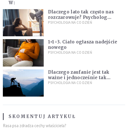
W:
Dlaczego lato tak często nas
rozczarowuje? Psycholog
wyjaśnia, skąd bierze się presja
PSYCHOLOGIA NA CO DZIEŃ
na "najlepsze wakacje życia"
1+1=3. Ciało ogłasza nadejście
nowego
PSYCHOLOGIA NA CO DZIEŃ
Dlaczego zaufanie jest tak
ważne i jednocześnie tak
trudne?
PSYCHOLOGIA NA CO DZIEŃ
SKOMENTUJ ARTYKUŁ
Rasa psa zdradza cechy właściciela?