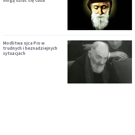
mogą dziać się cuda
Modlitwa ojca Pio w
trudnych i beznadziejnych
sytuacjach