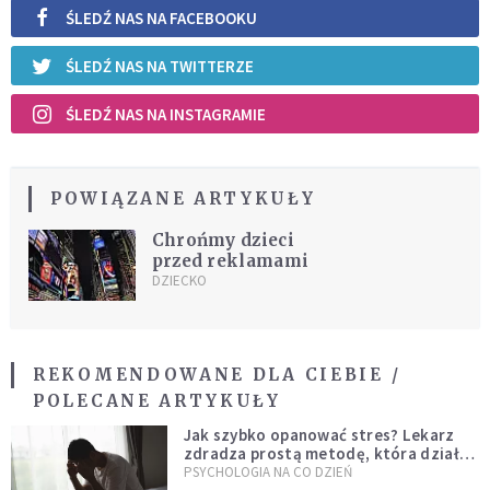
ŚLEDŹ NAS NA FACEBOOKU
ŚLEDŹ NAS NA TWITTERZE
ŚLEDŹ NAS NA INSTAGRAMIE
POWIĄZANE ARTYKUŁY
Chrońmy dzieci
przed reklamami
DZIECKO
REKOMENDOWANE DLA CIEBIE /
POLECANE ARTYKUŁY
Jak szybko opanować stres? Lekarz
zdradza prostą metodę, która działa
od razu
PSYCHOLOGIA NA CO DZIEŃ