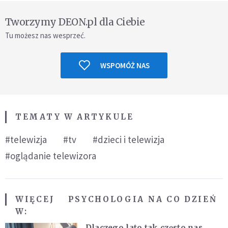
Tworzymy DEON.pl dla Ciebie
Tu możesz nas wesprzeć.
WSPOMÓŻ NAS
TEMATY W ARTYKULE
#telewizja
#tv
#dzieci i telewizja
#oglądanie telewizora
WIĘCEJ
PSYCHOLOGIA NA CO DZIEŃ
W:
Dlaczego lato tak często nas