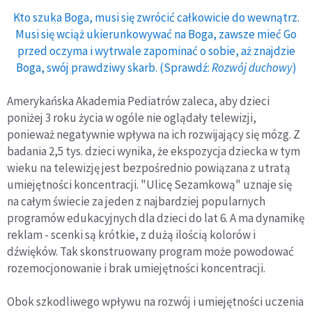
Kto szuka Boga, musi się zwrócić całkowicie do wewnątrz.
Musi się wciąż ukierunkowywać na Boga, zawsze mieć Go
przed oczyma i wytrwale zapominać o sobie, aż znajdzie
Boga, swój prawdziwy skarb. (Sprawdź:
Rozwój duchowy
)
Amerykańska Akademia Pediatrów zaleca, aby dzieci
poniżej 3 roku życia w ogóle nie oglądały telewizji,
ponieważ negatywnie wpływa na ich rozwijający się mózg. Z
badania 2,5 tys. dzieci wynika, że ekspozycja dziecka w tym
wieku na telewizję jest bezpośrednio powiązana z utratą
umiejętności koncentracji. "Ulicę Sezamkową" uznaje się
na całym świecie za jeden z najbardziej popularnych
programów edukacyjnych dla dzieci do lat 6. A ma dynamikę
reklam - scenki są krótkie, z dużą ilością kolorów i
dźwięków. Tak skonstruowany program może powodować
rozemocjonowanie i brak umiejętności koncentracji.
Obok szkodliwego wpływu na rozwój i umiejętności uczenia