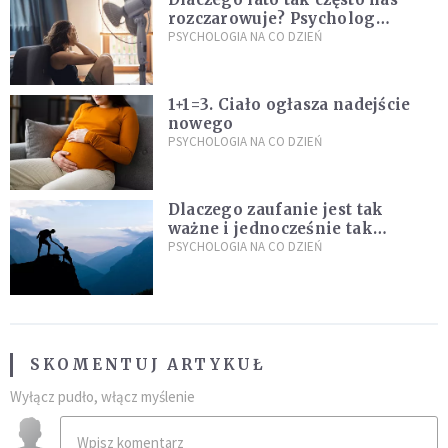
rozczarowuje? Psycholog
wyjaśnia, skąd bierze się presja
PSYCHOLOGIA NA CO DZIEŃ
na "najlepsze wakacje życia"
1+1=3. Ciało ogłasza nadejście
nowego
PSYCHOLOGIA NA CO DZIEŃ
Dlaczego zaufanie jest tak
ważne i jednocześnie tak
trudne?
PSYCHOLOGIA NA CO DZIEŃ
SKOMENTUJ ARTYKUŁ
Wyłącz pudło, włącz myślenie