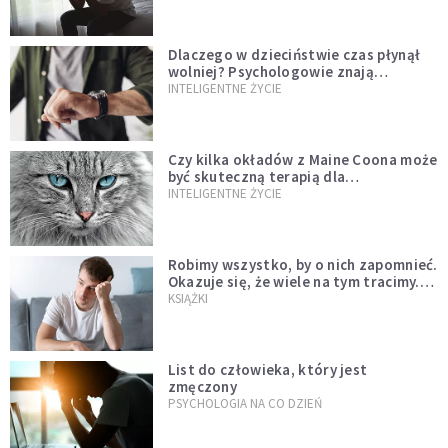
Dlaczego w dzieciństwie czas płynął
wolniej? Psychologowie znają
odpowiedź
INTELIGENTNE ŻYCIE
Czy kilka okładów z Maine Coona może
być skuteczną terapią dla
zestresowanych?
INTELIGENTNE ŻYCIE
Robimy wszystko, by o nich zapomnieć.
Okazuje się, że wiele na tym tracimy.
Czego mogą nas nauczyć porażki?
KSIĄŻKI
List do człowieka, który jest
zmęczony
PSYCHOLOGIA NA CO DZIEŃ