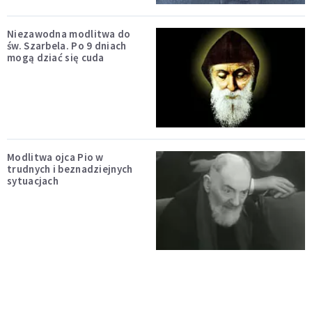
Niezawodna modlitwa do
św. Szarbela. Po 9 dniach
mogą dziać się cuda
Modlitwa ojca Pio w
trudnych i beznadziejnych
sytuacjach