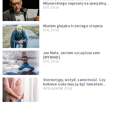
Młynarskiego napisany na specjalną
prośbę
STYL ŻYCIA
Miałem glejaka trzeciego stopnia
STYL ŻYCIA
Jan Mela: Jestem szczęściarzem
[WYWIAD]
STYL ŻYCIA
Stereotypy, wstyd, samotność. Czy
kobiece ciała muszą być tematem
tabu?
INTELIGENTNE ŻYCIE