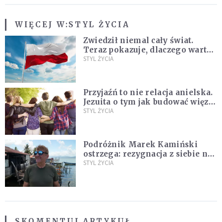
WIĘCEJ W:
STYL ŻYCIA
Zwiedził niemal cały świat.
Teraz pokazuje, dlaczego warto
zakochać się w Polsce
STYL ŻYCIA
Przyjaźń to nie relacja anielska.
Jezuita o tym jak budować więzi
na całe życie
STYL ŻYCIA
Podróżnik Marek Kamiński
ostrzega: rezygnacja z siebie na
rzecz partnera to błąd
STYL ŻYCIA
SKOMENTUJ ARTYKUŁ