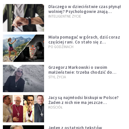
Dlaczego w dzieciństwie czas płynął
wolniej? Psychologowie znają
odpowiedź
INTELIGENTNE ŻYCIE
Miała pomagać w górach, dziś coraz
częściej rani. Co stało się z
Tatromaniakami?
PO GODZINACH
Grzegorz Markowski o swoim
małżeństwie: trzeba chodzić do
spowiedzi
STYL ŻYCIA
Jacy są najmłodsi biskupi w Polsce?
Żaden z nich nie ma jeszcze
pięćdziesięciu lat
KOŚCIÓŁ
Jeden z ostatnich tekstów