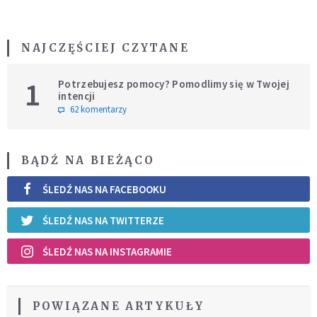
NAJCZĘŚCIEJ CZYTANE
1
Potrzebujesz pomocy? Pomodlimy się w Twojej
intencji
62 komentarzy
BĄDŹ NA BIEŻĄCO
ŚLEDŹ NAS NA FACEBOOKU
ŚLEDŹ NAS NA TWITTERZE
ŚLEDŹ NAS NA INSTAGRAMIE
POWIĄZANE ARTYKUŁY