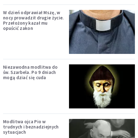
W dzień odprawiał Mszę, w
nocy prowadził drugie życie.
Przełożony kazał mu
opuścić zakon
Niezawodna modlitwa do
św. Szarbela. Po 9 dniach
mogą dziać się cuda
Modlitwa ojca Pio w
trudnych i beznadziejnych
sytuacjach