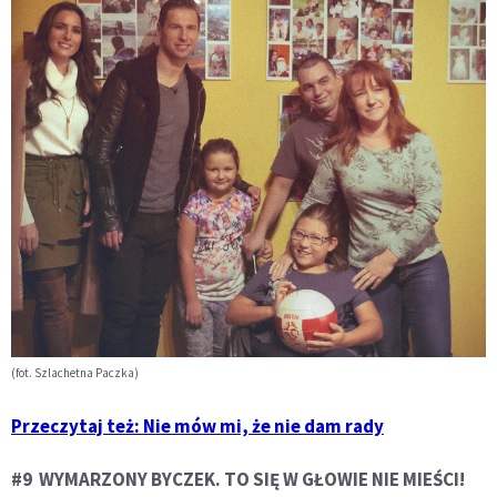
(fot. Szlachetna Paczka)
Przeczytaj też: Nie mów mi, że nie dam rady
#9 WYMARZONY BYCZEK. TO SIĘ W GŁOWIE NIE MIEŚCI!