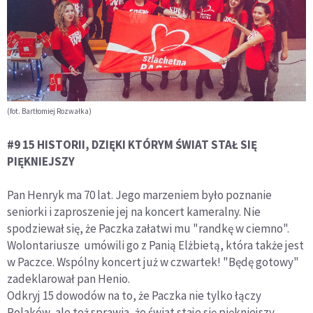
(fot. Bartłomiej Rozwałka)
#9 15 HISTORII, DZIĘKI KTÓRYM ŚWIAT STAŁ SIĘ
PIĘKNIEJSZY
Pan Henryk ma 70 lat. Jego marzeniem było poznanie
seniorki i zaproszenie jej na koncert kameralny. Nie
spodziewał się, że Paczka załatwi mu "randkę w ciemno".
Wolontariusze umówili go z Panią Elżbietą, która także jest
w Paczce. Wspólny koncert już w czwartek! "Będę gotowy"
zadeklarował pan Henio.
Odkryj 15 dowodów na to, że Paczka nie tylko łączy
Polaków, ale też sprawia, że świat staje się piękniejszy.