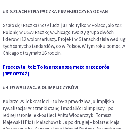
#3 SZLACHETNA PACZKA PRZEKROCZYŁA OCEAN
Stało się! Paczka łączy ludzi już nie tylko w Polsce, ale też
Polonię w USA! Paczkę w Chicago tworzy grupa dwóch
liderów i 12 wolontariuszy. Projekt w Stanach działa według
tych samych standardów, co w Polsce. W tym roku pomoc w
Chicago otrzymało 16 rodzin.
Przeczytaj też: To ja przenoszę męża przez próg
[REPORTAŻ]
#4 RYWALIZACJA OLIMPIJCZYKÓW
Kolarze vs. lekkoatleci - to była prawdziwa, olimpijska
rywalizacja! W szranki stanęli medaliści olimpijscy - po
jednej stronie lekkoatleci: Anita Włodarczyk, Tomasz
Majewski i Piotr Małachowski, a po drugiej - kolarze: Maja
Włoszczowska, Czesław Lang i Maciej Bodnar. Wszystko po