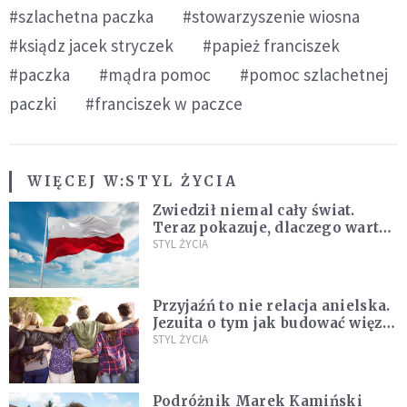
#szlachetna paczka
#stowarzyszenie wiosna
#ksiądz jacek stryczek
#papież franciszek
#paczka
#mądra pomoc
#pomoc szlachetnej
paczki
#franciszek w paczce
WIĘCEJ W:
STYL ŻYCIA
Zwiedził niemal cały świat.
Teraz pokazuje, dlaczego warto
zakochać się w Polsce
STYL ŻYCIA
Przyjaźń to nie relacja anielska.
Jezuita o tym jak budować więzi
na całe życie
STYL ŻYCIA
Podróżnik Marek Kamiński