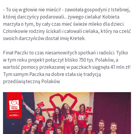
- To się w głowie nie mieści! - zawołała gospodyni z Istebnej,
której darczyńcy podarowali... żywego cielaka! Kobieta
marzyła o tym, by cały czas mieć świeże mleko dla dzieci.
Członkowie rodziny ściskali i całowali cielaka, który na cześć
swoich darczyńców dostał imię Kretek.
Finał Paczki to czas niesamowitych spotkań i radości. Tylko
w tym roku projekt połączył blisko 750 tys. Polaków, a
wartość pomocy przekazanej w paczkach sięgnęła 47 mln zł!
Tym samym Paczka na dobre stała się tradycją
przedświąteczną Polaków.