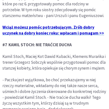
które po raz 6. przygotowały pomoc dla rodziny w
potrzebie. W tym roku siostry zdecydowały się pomóc
starszemu małżeństwu - pani Urszuli i panu Eugeniuszowi.
Wciąż możesz pomóc potrzebującym. Zrób dobry
uczynek na dobry koniec roku: wpłacam i pomagam >>
#7 KAMIL STOCH: NIE TRAĆCIE DUCHA
Kamil Stoch, Maciej Kot Dawid Kubacki, Klemens Murańka i
trener Grzegorz Sobczyk wspólnie przygotowali pomoc dla
starszej kobiety, która opiekuje się chorym synem i mężem.
- Paczka jest wyjątkowa, bo choć przekazujemy w niej
rzeczy materialne, wkładamy do niej także nasze serca,
uśmiech i dobre życzenia skierowane do konkretnej rodziny
- powiedział Kamil Stoch. - Nie traćcie ducha walki! Tego
życzę wszystkim tym, którzy dzisiaj są w trudnym
momencie swojego życia - dodał skoczek.