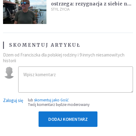
ostrzega: rezygnacja z siebie na
rzecz partnera to błąd
STYL ŻYCIA
SKOMENTUJ ARTYKUŁ
Dżem od Franciszka dla polskiej rodziny i 9 innych niesamowitych
historii
Zaloguj się
lub
skomentuj jako Gość
Twój komentarz będzie moderowany
DODAJ KOMENTARZ