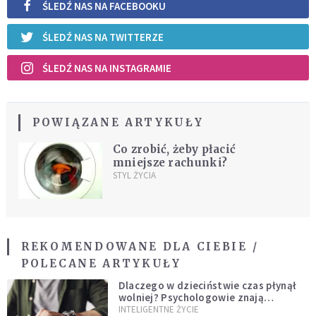
ŚLEDŹ NAS NA FACEBOOKU
ŚLEDŹ NAS NA TWITTERZE
ŚLEDŹ NAS NA INSTAGRAMIE
POWIĄZANE ARTYKUŁY
Co zrobić, żeby płacić
mniejsze rachunki?
STYL ŻYCIA
REKOMENDOWANE DLA CIEBIE /
POLECANE ARTYKUŁY
Dlaczego w dzieciństwie czas płynął
wolniej? Psychologowie znają
odpowiedź
INTELIGENTNE ŻYCIE