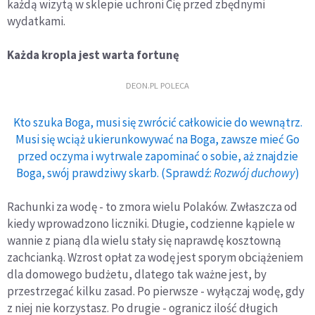
każdą wizytą w sklepie uchroni Cię przed zbędnymi
wydatkami.
Każda kropla jest warta fortunę
DEON.PL POLECA
Kto szuka Boga, musi się zwrócić całkowicie do wewnątrz.
Musi się wciąż ukierunkowywać na Boga, zawsze mieć Go
przed oczyma i wytrwale zapominać o sobie, aż znajdzie
Boga, swój prawdziwy skarb. (Sprawdź:
Rozwój duchowy
)
Rachunki za wodę - to zmora wielu Polaków. Zwłaszcza od
kiedy wprowadzono liczniki. Długie, codzienne kąpiele w
wannie z pianą dla wielu stały się naprawdę kosztowną
zachcianką. Wzrost opłat za wodę jest sporym obciążeniem
dla domowego budżetu, dlatego tak ważne jest, by
przestrzegać kilku zasad. Po pierwsze - wyłączaj wodę, gdy
z niej nie korzystasz. Po drugie - ogranicz ilość długich