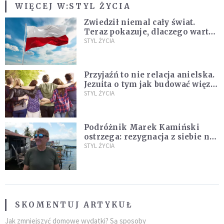
WIĘCEJ W:
STYL ŻYCIA
Zwiedził niemal cały świat.
Teraz pokazuje, dlaczego warto
zakochać się w Polsce
STYL ŻYCIA
Przyjaźń to nie relacja anielska.
Jezuita o tym jak budować więzi
na całe życie
STYL ŻYCIA
Podróżnik Marek Kamiński
ostrzega: rezygnacja z siebie na
rzecz partnera to błąd
STYL ŻYCIA
SKOMENTUJ ARTYKUŁ
Jak zmniejszyć domowe wydatki? Są sposoby