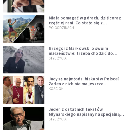
Miała pomagać w górach, dziś coraz
częściej rani. Co stało się z
Tatromaniakami?
PO GODZINACH
Grzegorz Markowski o swoim
małżeństwie: trzeba chodzić do
spowiedzi
STYL ŻYCIA
Jacy są najmłodsi biskupi w Polsce?
Żaden z nich nie ma jeszcze
pięćdziesięciu lat
KOŚCIÓŁ
Jeden z ostatnich tekstów
Młynarskiego napisany na specjalną
prośbę
STYL ŻYCIA