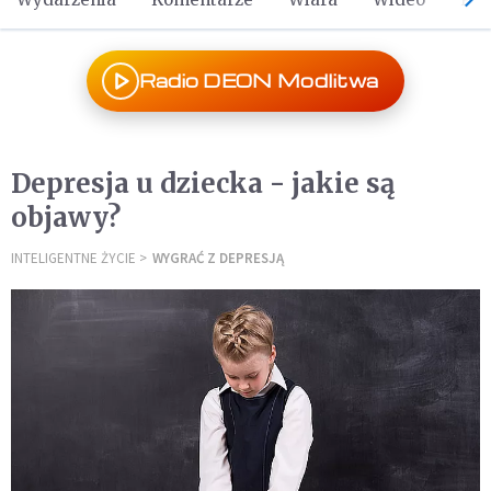
Radio DEON Modlitwa
Depresja u dziecka - jakie są
objawy?
INTELIGENTNE ŻYCIE
WYGRAĆ Z DEPRESJĄ