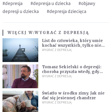
#depresja
#depresja u dziecka
#objawy
depresji u dziecka
#depresja dziecięca
WIĘCEJ W:
WYGRAĆ Z DEPRESJĄ
List do człowieka, który umie
kochać wszystkich, tylko nie
siebie
WYGRAĆ Z DEPRESJĄ
Tomasz Sekielski o depresji:
choroba przyszła wtedy, gdy
przestałem się jej spodziewać
WYGRAĆ Z DEPRESJĄ
Światło w środku zimy. Jak nie
dać się jesiennej chandrze
WYGRAĆ Z DEPRESJĄ