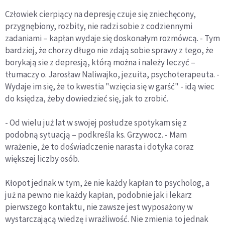
Człowiek cierpiący na depresję czuje się zniechęcony,
przygnębiony, rozbity, nie radzi sobie z codziennymi
zadaniami – kapłan wydaje się doskonałym rozmówcą. - Tym
bardziej, że chorzy długo nie zdają sobie sprawy z tego, że
borykają sie z depresją, którą można i należy leczyć –
tłumaczy o. Jarosław Naliwajko, jezuita, psychoterapeuta. -
Wydaje im się, że to kwestia "wzięcia się w garść" - idą wiec
do księdza, żeby dowiedzieć się, jak to zrobić.
- Od wielu już lat w swojej posłudze spotykam się z
podobną sytuacją – podkreśla ks. Grzywocz. - Mam
wrażenie, że to doświadczenie narasta i dotyka coraz
większej liczby osób.
Kłopot jednak w tym, że nie każdy kapłan to psycholog, a
już na pewno nie każdy kapłan, podobnie jak i lekarz
pierwszego kontaktu, nie zawsze jest wyposażony w
wystarczającą wiedzę i wrażliwość. Nie zmienia to jednak