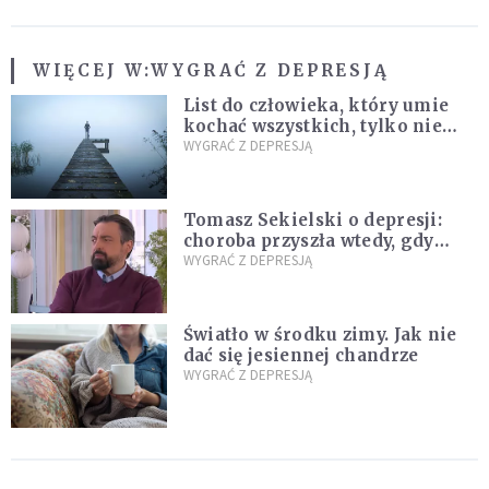
WIĘCEJ W:
WYGRAĆ Z DEPRESJĄ
List do człowieka, który umie
kochać wszystkich, tylko nie
siebie
WYGRAĆ Z DEPRESJĄ
Tomasz Sekielski o depresji:
choroba przyszła wtedy, gdy
przestałem się jej spodziewać
WYGRAĆ Z DEPRESJĄ
Światło w środku zimy. Jak nie
dać się jesiennej chandrze
WYGRAĆ Z DEPRESJĄ