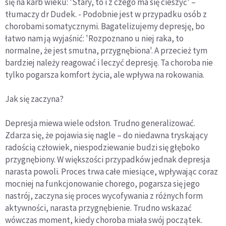
się na karb wieku: 'Stary, to i z czego ma się cieszyć' –
tłumaczy dr Dudek. - Podobnie jest w przypadku osób z
chorobami somatycznymi. Bagatelizujemy depresję, bo
łatwo nam ją wyjaśnić: 'Rozpoznano u niej raka, to
normalne, że jest smutna, przygnębiona'. A przecież tym
bardziej należy reagować i leczyć depresję. Ta choroba nie
tylko pogarsza komfort życia, ale wpływa na rokowania.
Jak się zaczyna?
Depresja miewa wiele odsłon. Trudno generalizować.
Zdarza się, że pojawia się nagle – do niedawna tryskający
radością człowiek, niespodziewanie budzi się głęboko
przygnębiony. W większości przypadków jednak depresja
narasta powoli. Proces trwa całe miesiące, wpływając coraz
mocniej na funkcjonowanie chorego, pogarsza się jego
nastrój, zaczyna się proces wycofywania z różnych form
aktywności, narasta przygnębienie. Trudno wskazać
wówczas moment, kiedy choroba miała swój początek.