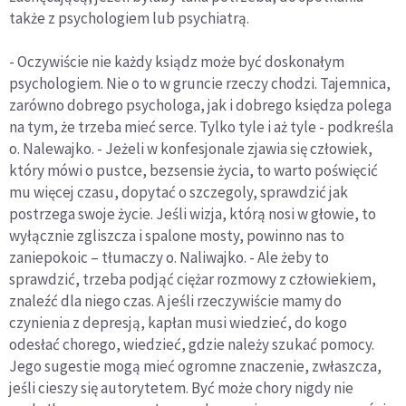
także z psychologiem lub psychiatrą.
- Oczywiście nie każdy ksiądz może być doskonałym
psychologiem. Nie o to w gruncie rzeczy chodzi. Tajemnica,
zarówno dobrego psychologa, jak i dobrego księdza polega
na tym, że trzeba mieć serce. Tylko tyle i aż tyle - podkreśla
o. Nalewajko. - Jeżeli w konfesjonale zjawia się człowiek,
który mówi o pustce, bezsensie życia, to warto poświęcić
mu więcej czasu, dopytać o szczegoly, sprawdzić jak
postrzega swoje życie. Jeśli wizja, którą nosi w głowie, to
wyłącznie zgliszcza i spalone mosty, powinno nas to
zaniepokoic – tłumaczy o. Naliwajko. - Ale żeby to
sprawdzić, trzeba podjąć ciężar rozmowy z człowiekiem,
znaleźć dla niego czas. A jeśli rzeczywiście mamy do
czynienia z depresją, kapłan musi wiedzieć, do kogo
odesłać chorego, wiedzieć, gdzie należy szukać pomocy.
Jego sugestie mogą mieć ogromne znaczenie, zwłaszcza,
jeśli cieszy się autorytetem. Być może chory nigdy nie