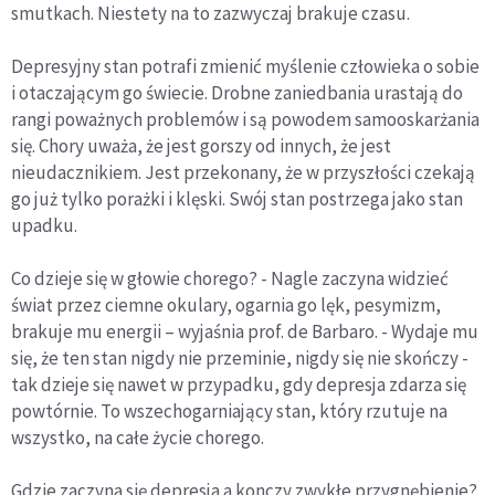
smutkach. Niestety na to zazwyczaj brakuje czasu.
Depresyjny stan potrafi zmienić myślenie człowieka o sobie
i otaczającym go świecie. Drobne zaniedbania urastają do
rangi poważnych problemów i są powodem samooskarżania
się. Chory uważa, że jest gorszy od innych, że jest
nieudacznikiem. Jest przekonany, że w przyszłości czekają
go już tylko porażki i klęski. Swój stan postrzega jako stan
upadku.
Co dzieje się w głowie chorego? - Nagle zaczyna widzieć
świat przez ciemne okulary, ogarnia go lęk, pesymizm,
brakuje mu energii – wyjaśnia prof. de Barbaro. - Wydaje mu
się, że ten stan nigdy nie przeminie, nigdy się nie skończy -
tak dzieje się nawet w przypadku, gdy depresja zdarza się
powtórnie. To wszechogarniający stan, który rzutuje na
wszystko, na całe życie chorego.
Gdzie zaczyna się depresja a konczy zwykłe przygnębienie?