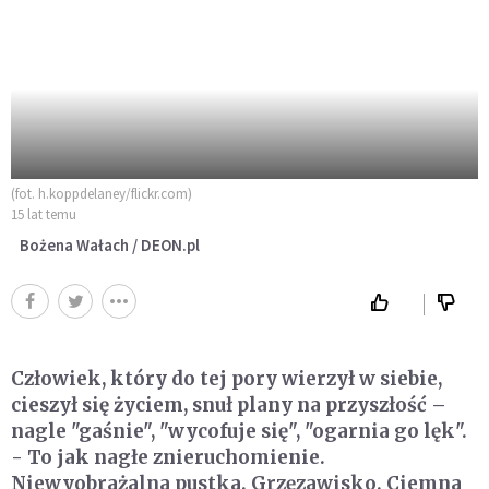
(fot. h.koppdelaney/flickr.com)
15 lat temu
Bożena Wałach / DEON.pl
Człowiek, który do tej pory wierzył w siebie,
cieszył się życiem, snuł plany na przyszłość –
nagle "gaśnie", "wycofuje się", "ogarnia go lęk".
- To jak nagłe znieruchomienie.
Niewyobrażalna pustka. Grzęzawisko. Ciemna