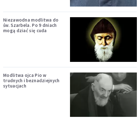
Niezawodna modlitwa do
św. Szarbela. Po 9 dniach
mogą dziać się cuda
Modlitwa ojca Pio w
trudnych i beznadziejnych
sytuacjach