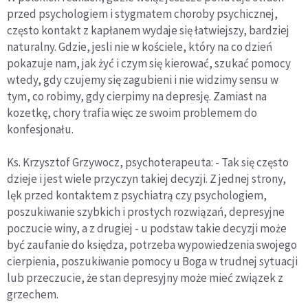
przed psychologiem i stygmatem choroby psychicznej,
często kontakt z kapłanem wydaje się łatwiejszy, bardziej
naturalny. Gdzie, jesli nie w kościele, który na co dzień
pokazuje nam, jak żyć i czym się kierować, szukać pomocy
wtedy, gdy czujemy się zagubieni i nie widzimy sensu w
tym, co robimy, gdy cierpimy na depresję. Zamiast na
kozetkę, chory trafia więc ze swoim problemem do
konfesjonału.
Ks. Krzysztof Grzywocz, psychoterapeuta: - Tak się często
dzieje i jest wiele przyczyn takiej decyzji. Z jednej strony,
lęk przed kontaktem z psychiatrą czy psychologiem,
poszukiwanie szybkich i prostych rozwiązań, depresyjne
poczucie winy, a z drugiej - u podstaw takie decyzji może
być zaufanie do księdza, potrzeba wypowiedzenia swojego
cierpienia, poszukiwanie pomocy u Boga w trudnej sytuacji
lub przeczucie, że stan depresyjny może mieć związek z
grzechem.