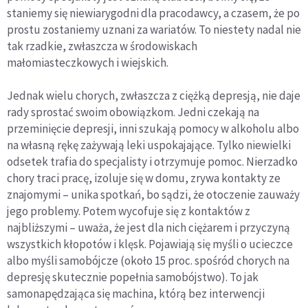
staniemy się niewiarygodni dla pracodawcy, a czasem, że po
prostu zostaniemy uznani za wariatów. To niestety nadal nie
tak rzadkie, zwłaszcza w środowiskach
małomiasteczkowych i wiejskich.
Jednak wielu chorych, zwłaszcza z ciężką depresją, nie daje
rady sprostać swoim obowiązkom. Jedni czekają na
przeminięcie depresji, inni szukają pomocy w alkoholu albo
na własną rękę zażywają leki uspokajające. Tylko niewielki
odsetek trafia do specjalisty i otrzymuje pomoc. Nierzadko
chory traci pracę, izoluje się w domu, zrywa kontakty ze
znajomymi – unika spotkań, bo sądzi, że otoczenie zauważy
jego problemy. Potem wycofuje się z kontaktów z
najbliższymi – uważa, że jest dla nich ciężarem i przyczyną
wszystkich kłopotów i klęsk. Pojawiają się myśli o ucieczce
albo myśli samobójcze (około 15 proc. spośród chorych na
depresję skutecznie popełnia samobójstwo). To jak
samonapędzająca się machina, którą bez interwencji