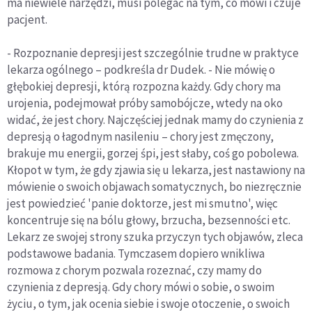
ma niewiele narzędzi, musi polegać na tym, co mówi i czuje
pacjent.
- Rozpoznanie depresji jest szczególnie trudne w praktyce
lekarza ogólnego – podkreśla dr Dudek. - Nie mówię o
głębokiej depresji, którą rozpozna każdy. Gdy chory ma
urojenia, podejmował próby samobójcze, wtedy na oko
widać, że jest chory. Najczęściej jednak mamy do czynienia z
depresją o łagodnym nasileniu – chory jest zmęczony,
brakuje mu energii, gorzej śpi, jest słaby, coś go pobolewa.
Kłopot w tym, że gdy zjawia się u lekarza, jest nastawiony na
mówienie o swoich objawach somatycznych, bo niezręcznie
jest powiedzieć 'panie doktorze, jest mi smutno', więc
koncentruje się na bólu głowy, brzucha, bezsenności etc.
Lekarz ze swojej strony szuka przyczyn tych objawów, zleca
podstawowe badania. Tymczasem dopiero wnikliwa
rozmowa z chorym pozwala rozeznać, czy mamy do
czynienia z depresją. Gdy chory mówi o sobie, o swoim
życiu, o tym, jak ocenia siebie i swoje otoczenie, o swoich