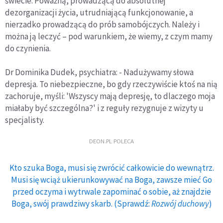
świecie. Poważną, prowadzącą do absolutnej
dezorganizacji życia, utrudniającą funkcjonowanie, a
nierzadko prowadzącą do prób samobójczych. Należy i
można ją leczyć – pod warunkiem, że wiemy, z czym mamy
do czynienia.
Dr Dominika Dudek, psychiatra: - Nadużywamy słowa
depresja. To niebezpieczne, bo gdy rzeczywiście ktoś na nią
zachoruje, myśli: 'Wszyscy mają depresję, to dlaczego moja
miałaby być szczególna?' i z reguły rezygnuje z wizyty u
specjalisty.
DEON.PL POLECA
Kto szuka Boga, musi się zwrócić całkowicie do wewnątrz.
Musi się wciąż ukierunkowywać na Boga, zawsze mieć Go
przed oczyma i wytrwale zapominać o sobie, aż znajdzie
Boga, swój prawdziwy skarb. (Sprawdź:
Rozwój duchowy
)