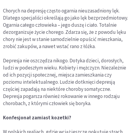
Chorych na depresję często ogarnia nieuzasadniony lęk.
Dlatego specjaliści określają go jako lęk bezprzedmiotowy.
Ogarnia całego człowieka – jego duszę i ciało. Totalnie
dezorganizuje życie chorego. Zdarza się, że z powodu lęku
chory nie jest w stanie samodzielnie opuścić mieszkania,
zrobić zakupów, a nawet wstać rano z łóżka.
Depresja nie oszczędza nikogo. Dotyka dzieci, dorosłych,
ludzi w podeszłym wieku. Kobiety i mężczyzn. Niezależnie
od ich pozycji społecznej, miejsca zamieszkania czy
poziomu intelektualnego. Ludzie dotknięci depresją
częściej zapadają na niektóre choroby somatyczne.
Depresja pogarsza również rokowanie w innego rodzaju
chorobach, z którymi człowiek się boryka.
Konfesjonał zamiast kozetki?
W polskich realiach, gdzie wciąż jeszcze pokutuje strach