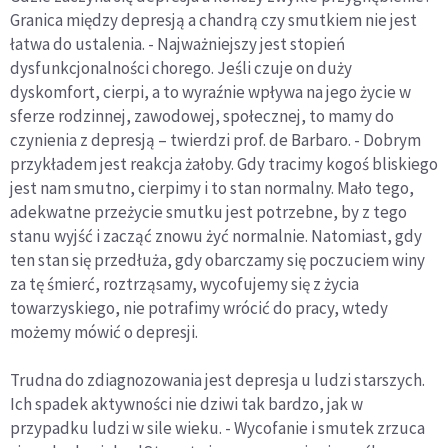
Granica między depresją a chandrą czy smutkiem nie jest
łatwa do ustalenia. - Najważniejszy jest stopień
dysfunkcjonalności chorego. Jeśli czuje on duży
dyskomfort, cierpi, a to wyraźnie wpływa na jego życie w
sferze rodzinnej, zawodowej, społecznej, to mamy do
czynienia z depresją – twierdzi prof. de Barbaro. - Dobrym
przykładem jest reakcja żałoby. Gdy tracimy kogoś bliskiego
jest nam smutno, cierpimy i to stan normalny. Mało tego,
adekwatne przeżycie smutku jest potrzebne, by z tego
stanu wyjść i zacząć znowu żyć normalnie. Natomiast, gdy
ten stan się przedłuża, gdy obarczamy się poczuciem winy
za tę śmierć, roztrząsamy, wycofujemy się z życia
towarzyskiego, nie potrafimy wrócić do pracy, wtedy
możemy mówić o depresji.
Trudna do zdiagnozowania jest depresja u ludzi starszych.
Ich spadek aktywności nie dziwi tak bardzo, jak w
przypadku ludzi w sile wieku. - Wycofanie i smutek zrzuca