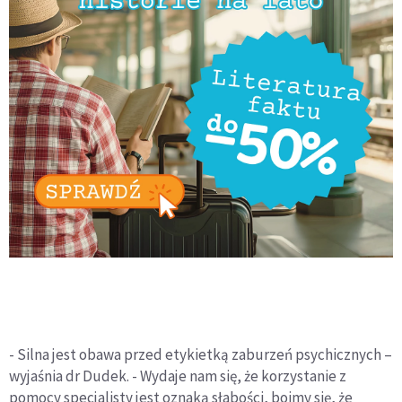
- Silna jest obawa przed etykietką zaburzeń psychicznych –
wyjaśnia dr Dudek. - Wydaje nam się, że korzystanie z
pomocy specjalisty jest oznaką słabości, boimy się, że