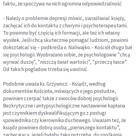
faktu, że spoczywa na nich ogromna odpowiedzialność.
- Należy o problemie depresji mówić, uwrażliwiać księży,
zachęcać ich do kontaktu z chorymi i psychoterapeutami.
To powinno być częścią ich formacji, ale też ich własny
wysiłek. Jeśli chcą skutecznie pomagać ludziom, powinni
dokształcać się – podkreśla o. Naliwajko. - Kościół długo bał
się psychologii. Wyobrażano sobie, że psychologowie "chcą
wyrwać duszę", "niszczą świat wartości", "przeczą łasce".
Od takich pogladow trzeba się uwolnić.
Podobnie uważa ks. Grzywocz: - Ksiądz, według
dokumentów Kościoła, mówiących o jego posłudze,
powinien czerpać także z owoców dobrej psychologii.
Bezkrytyczne i antypsychologiczne nastawienie kapłana
jest czynnikiem dyskwalifikującym go z posługi
spowiednika czy kierownika duchowego. Uważam też, że
ksiądz powinien dobrą osobą „pierwszego kontaktu”,
zachęcającą, jeżeli byłaby taka potrzeba, do spotkania