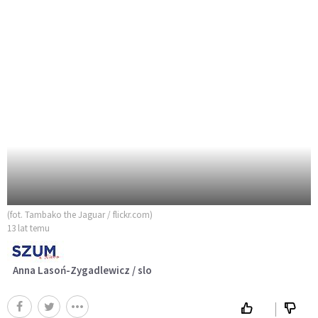
(fot. Tambako the Jaguar / flickr.com)
13 lat temu
Anna Lasoń-Zygadlewicz / slo