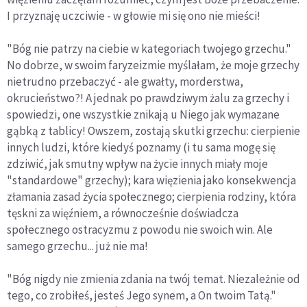
I przyznaję uczciwie - w głowie mi się ono nie mieści!
"Bóg nie patrzy na ciebie w kategoriach twojego grzechu."
No dobrze, w swoim faryzeizmie myślałam, że moje grzechy
nietrudno przebaczyć - ale gwałty, morderstwa,
okrucieństwo?! A jednak po prawdziwym żalu za grzechy i
spowiedzi, one wszystkie znikają u Niego jak wymazane
gąbką z tablicy! Owszem, zostają skutki grzechu: cierpienie
innych ludzi, które kiedyś poznamy (i tu sama mogę się
zdziwić, jak smutny wpływ na życie innych miały moje
"standardowe" grzechy); kara więzienia jako konsekwencja
złamania zasad życia społecznego; cierpienia rodziny, która
tęskni za więźniem, a równocześnie doświadcza
społecznego ostracyzmu z powodu nie swoich win. Ale
samego grzechu... już nie ma!
"Bóg nigdy nie zmienia zdania na twój temat. Niezależnie od
tego, co zrobiłeś, jesteś Jego synem, a On twoim Tatą."