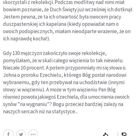
skorzystali z rekolekcji. Podczas modlitwy nad nimi miał
bowiem poznanie, że Duch Święty już wcześniej ich dotknął.
Jestem pewna, że ta ich otwartość była owocem pracy
duszpasterskiej ich kapelana (kiedy opowiadał nam o
swoich podopiecznych, miałam nieodparte wrażenie, że on
ich naprawdę kocha!).
Gdy 130 mężczyzn zakończyło swoje rekolekcje,
pomyślałam, że w skali całego więzienia to tak niewielu.
Niecałe 10 procent. A potem przypomniały mi się słowa o.
Johna o proroku Ezechielu, którego Bóg posłał narodowi
wybranemu, gdy ten przebywał na uchodźstwie (innymi
słowy: w więzieniu). A może w tym więzieniu Pan Bóg
również powoła jakiegoś Ezechiela, dla umocnienia swoich
synów "na wygnaniu"? Bogu przecież bardziej zależy na
naszych sercach niż na statystyce...