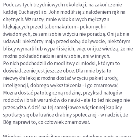
Podczas tych trzydniowych rekolekcji, na zakończenie
każdej Eucharystii o. John modlił się z nałożeniem rąk na
chętnych. Wzruszył mnie widok siwych mężczyzn
klękających przed tabernakulum - pokornych i
świadomych, że sami sobie w życiu nie poradzą. Oni już nie
udawali: niektórzy mają przed sobą dożywocie, niektórym
bliscy wymarli lub wyparli się ich, więc oni już wiedzą, że nie
można pokładać nadziei ani w sobie, ani w innych.
Po nich podchodzili do modlitwy ci młodsi, którym to
doświadczenie jest jeszcze obce. Dla mnie była to
niezwykła lekcja: można dostać w życiu pakiet urody,
inteligencji, dobrego wykształcenia - i go zmarnować.
Można dostać patologiczną rodzinę, przykład nałogów
rodziców i brak warunków do nauki - ale to też niczego nie
przesądza. A dziś na tej samej ławce więziennej kaplicy
spotkały się oba krańce drabiny społecznej - w nadziei, że
Bóg naprawi to, co człowiek zmarnował.
W jednej z grup zwróciłam uwagę na młodego mężczyznę o