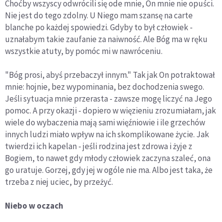
Choćby wszyscy odwrócili się ode mnie, On mnie nie opuści.
Nie jest do tego zdolny. U Niego mam szansę na carte
blanche po każdej spowiedzi. Gdyby to był człowiek -
uznałabym takie zaufanie za naiwność. Ale Bóg ma w ręku
wszystkie atuty, by pomóc mi w nawróceniu.
"Bóg prosi, abyś przebaczył innym." Tak jak On potraktował
mnie: hojnie, bez wypominania, bez dochodzenia swego.
Jeśli sytuacja mnie przerasta - zawsze mogę liczyć na Jego
pomoc. A przy okazji - dopiero w więzieniu zrozumiałam, jak
wiele do wybaczenia mają sami więźniowie i ile grzechów
innych ludzi miało wpływ na ich skomplikowane życie. Jak
twierdzi ich kapelan - jeśli rodzina jest zdrowa i żyje z
Bogiem, to nawet gdy młody człowiek zaczyna szaleć, ona
go uratuje. Gorzej, gdy jej w ogóle nie ma. Albo jest taka, że
trzeba z niej uciec, by przeżyć.
Niebo w oczach