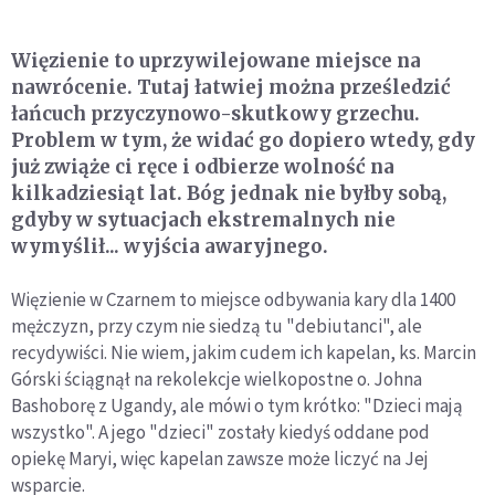
Więzienie to uprzywilejowane miejsce na
nawrócenie. Tutaj łatwiej można prześledzić
łańcuch przyczynowo-skutkowy grzechu.
Problem w tym, że widać go dopiero wtedy, gdy
już zwiąże ci ręce i odbierze wolność na
kilkadziesiąt lat. Bóg jednak nie byłby sobą,
gdyby w sytuacjach ekstremalnych nie
wymyślił... wyjścia awaryjnego.
Więzienie w Czarnem to miejsce odbywania kary dla 1400
mężczyzn, przy czym nie siedzą tu "debiutanci", ale
recydywiści. Nie wiem, jakim cudem ich kapelan, ks. Marcin
Górski ściągnął na rekolekcje wielkopostne o. Johna
Bashoborę z Ugandy, ale mówi o tym krótko: "Dzieci mają
wszystko". A jego "dzieci" zostały kiedyś oddane pod
opiekę Maryi, więc kapelan zawsze może liczyć na Jej
wsparcie.