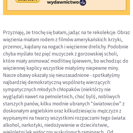
Przyznaję, że trochę się bałam, jadąc na te rekolekcje. Obraz
więzienia miałam rodem z filmów amerykańskich: krzyki,
przemoc, kajdany na nogach i więzienne drelichy. Podobnie
chyba myślało też pięć muzyczek z gorzowskiej scholi,
które miały animować modlitwę śpiewem, bo wchodząc do
więziennej kaplicy wszystkie miałyśmy niepewne miny.
Nasze obawy okazały się nieuzasadnione - spotkałyśmy
najbardziej demokratyczną wspólnotę wierzących:
sympatycznych młodych chłopaków (niektórzy nie
wyglądali nawet na pełnoletnich, choć byli), nobliwych
starszych panów, kilku modnie ubranych "światowców" z
doskonałym angielskim oraz kilkudziesięciu mężczyzn z
wypisanymi na twarzy wszystkimi rozpaczami tego świata:
alkohol, narkotyki, niedożywienie w dzieciństwie,
wieloletni lęk widoczny w skulonych ramionach... Od