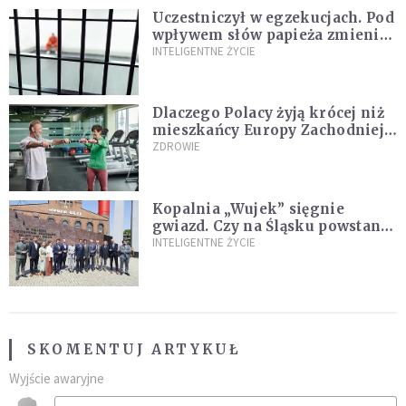
Uczestniczył w egzekucjach. Pod
wpływem słów papieża zmienił
zdanie
INTELIGENTNE ŻYCIE
Dlaczego Polacy żyją krócej niż
mieszkańcy Europy Zachodniej?
Ekspertka wskazuje główne
ZDROWIE
przyczyny
Kopalnia „Wujek” sięgnie
gwiazd. Czy na Śląsku powstanie
„Dolina Krzemowa”?
INTELIGENTNE ŻYCIE
SKOMENTUJ ARTYKUŁ
Wyjście awaryjne