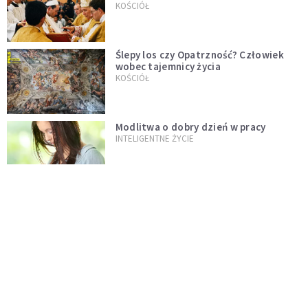
KOŚCIÓŁ
Ślepy los czy Opatrzność? Człowiek
wobec tajemnicy życia
KOŚCIÓŁ
Modlitwa o dobry dzień w pracy
INTELIGENTNE ŻYCIE
Jak szybko opanować stres? Lekarz
zdradza prostą metodę, która działa
od razu
PSYCHOLOGIA NA CO DZIEŃ
Dlaczego w dzieciństwie czas płynął
wolniej? Psychologowie znają
odpowiedź
INTELIGENTNE ŻYCIE