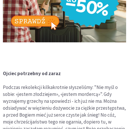
Ojciec potrzebny od zaraz
Podczas rekolekcji kilkakrotnie słyszeliśmy: "Nie myśl o
sobie: «jestem złodziejem», «jestem mordercą»". Gdy
wyznajemy grzechy na spowiedzi - ich już nie ma. Można
odsiadywać w więzieniu dożywocie za ciężkie przestępstwa,
a przed Bogiem mieć już serce czyste jak śnieg! No cóż,
moje chrześcijaństwo tego nie ogarnia, dopiero tu, w
więzieniu zaczęłam rozumieć, czym jest Boże przebaczenie.