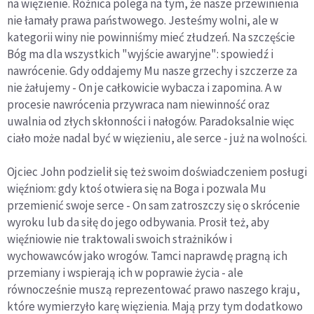
na więzienie. Różnica polega na tym, że nasze przewinienia
nie łamały prawa państwowego. Jesteśmy wolni, ale w
kategorii winy nie powinniśmy mieć złudzeń. Na szczęście
Bóg ma dla wszystkich "wyjście awaryjne": spowiedź i
nawrócenie. Gdy oddajemy Mu nasze grzechy i szczerze za
nie żałujemy - On je całkowicie wybacza i zapomina. A w
procesie nawrócenia przywraca nam niewinność oraz
uwalnia od złych skłonności i nałogów. Paradoksalnie więc
ciało może nadal być w więzieniu, ale serce - już na wolności.
Ojciec John podzielił się też swoim doświadczeniem posługi
więźniom: gdy ktoś otwiera się na Boga i pozwala Mu
przemienić swoje serce - On sam zatroszczy się o skrócenie
wyroku lub da siłę do jego odbywania. Prosił też, aby
więźniowie nie traktowali swoich strażników i
wychowawców jako wrogów. Tamci naprawdę pragną ich
przemiany i wspierają ich w poprawie życia - ale
równocześnie muszą reprezentować prawo naszego kraju,
które wymierzyło karę więzienia. Mają przy tym dodatkowo