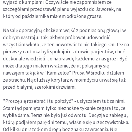
wyjazd z kumplami. Oczywiście nie zapomniałem ze
szczegółami przedstawić planu wyjazdu do Jaworek, na
który od października miałem odłożone grosze.
Na salę operacyjną chciałem wejść z podniesioną głową i w
dobrym nastroju. Tak jakbym próbował udowodnić
wszystkim wkoło, że ten nowotwór to nic takiego. Oni też na
pierwszy rzut oka byli spokojni o zdrowie pacjentów, choć
doskonale wiedzieli, co naprawdę każdemu z nas grozi. Być
może dlatego miałem wrażenie, że uspokajamy się
nawzajem tak jak w "Kamizelce" Prusa. W środku drżałem
ze strachu. Najdłuższy korytarz w moim życiu urwał się tuż
przed białymi, szerokimi drzwiami.
"Proszę się rozebrać i tu położyć" - usłyszałem tuż za nimi.
Stamtąd pamiętam tylko nieznośne tykanie zegara i to, że
wybiła ósma. Teraz nie było już odwrotu. Decyzja o zabiegu,
którą podjąłem parę dni temu, właśnie się urzeczywistniała.
Od kilku dni szedłem drogą bez znaku zawracania. Nie