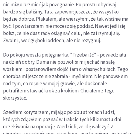
nie miało brzmieć jak pożegnanie. Po prostu obydwaj
bardzo się baliśmy. Tata zapewnił jeszcze, że wszystko
będzie dobrze. Płakałem, ale wierzyłem, że tak właśnie ma
być. I powtarzałem: nie możesz się poddać. Nawet jeśli się
boisz, że nie dasz rady osiągnąć celu, nie zatrzymuj się.
Zwolnij, weź głęboki oddech, ale nie rezygnuj.
Do pokoju weszła pielęgniarka. "Trzeba iść" - powiedziała
na dzień dobry. Duma nie pozwoliła mi jechać na salę
wózkiem i postanowiłem dojść tam o własnych siłach. Tego
choroba mi jeszcze nie zabrała - myślałem. Nie panowałem
nad tym, co rośnie w mojej głowie, ale doskonale
potrafiłem stawiać krok za krokiem. Chciałem z tego
skorzystać.
Szedłem korytarzem, mijając po obu stronach ludzi,
których zdążyłem poznać w trakcie tych kilkunastu dni
oczekiwania na operację. Wiedzieli, że idę walczyć. Z
chorobą, ze słabościami, strachem, zwątpieniem, walczyć o