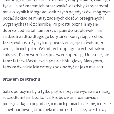
życie. Ja też znałem ich przeciwników i gdyby ktoś zapytał
mnie o wynik któregokolwiek z tych pojedynków, mógłbym
podać dokładne minuty zadanych ciosów, przegranych i
wygranych starć z chorobą. Po prostu poznaliśmy się
dobrze. Jedni stali tam przywiązani do kroplówek, inni
siedzieli wzdłuż długiego korytarza, korzystając z choć
takiej wolności. Życzyli mi powodzenia, a ja mówiłem, że
wrócę do nich jutro. Wśród tych dopingujących zabrakło
Łukasza. Dzień wcześniej przeszedł operację. Udała się, ale
teraz leżał w łóżku, zwijając się z bólu głowy. Marzyłem,
żeby za dwadzieścia cztery godziny być na jego miejscu.
Drżałem ze strachu
Sala operacyjna była tylko piętro niżej, ale wydawało mi się,
że szedłem tam bez końca. Próbowałem rozmawiać z
pielęgniarką - o pogodzie, o moich planach na zimę, o desce
snowboardowej, która była mi potrzebna na sylwestrowy