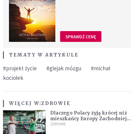
SPRAWDŹ CENĘ
TEMATY W ARTYKULE
#projekt życie
#glejak mózgu
#michał
kociołek
WIĘCEJ W:
ZDROWIE
Dlaczego Polacy żyją krócej niż
mieszkańcy Europy Zachodniej?
Ekspertka wskazuje główne
ZDROWIE
przyczyny