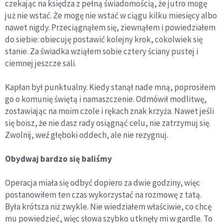
czekając na księdza z pełną świadomością, że jutro mogę
już nie wstać. Że mogę nie wstać w ciągu kilku miesięcy albo
nawet nigdy. Przeciągnąłem się, ziewnąłem i powiedziałem
do siebie: obiecuję postawić kolejny krok, cokolwiek się
stanie. Za świadka wziąłem sobie cztery ściany pustej i
ciemnej jeszcze sali.
Kapłan był punktualny. Kiedy stanął nade mną, poprosiłem
go o komunię świętą i namaszczenie. Odmówił modlitwę,
zostawiając na moim czole i rękach znak krzyża. Nawet jeśli
się boisz, że nie dasz rady osiągnąć celu, nie zatrzymuj się.
Zwolnij, weź głęboki oddech, ale nie rezygnuj.
Obydwaj bardzo się baliśmy
Operacja miała się odbyć dopiero za dwie godziny, więc
postanowiłem ten czas wykorzystać na rozmowę z tatą.
Była krótsza niż zwykle. Nie wiedziałem właściwie, co chcę
mu powiedzieć, więc słowa szybko utknęły mi w gardle. To