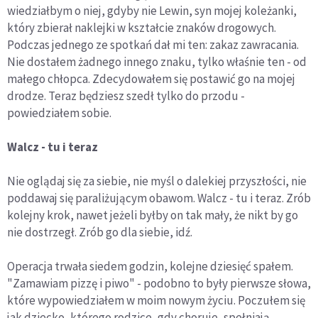
wiedziałbym o niej, gdyby nie Lewin, syn mojej koleżanki,
który zbierał naklejki w kształcie znaków drogowych.
Podczas jednego ze spotkań dał mi ten: zakaz zawracania.
Nie dostałem żadnego innego znaku, tylko właśnie ten - od
małego chłopca. Zdecydowałem się postawić go na mojej
drodze. Teraz będziesz szedł tylko do przodu -
powiedziałem sobie.
Walcz - tu i teraz
Nie oglądaj się za siebie, nie myśl o dalekiej przyszłości, nie
poddawaj się paraliżującym obawom. Walcz - tu i teraz. Zrób
kolejny krok, nawet jeżeli byłby on tak mały, że nikt by go
nie dostrzegł. Zrób go dla siebie, idź.
Operacja trwała siedem godzin, kolejne dziesięć spałem.
"Zamawiam pizzę i piwo" - podobno to były pierwsze słowa,
które wypowiedziałem w moim nowym życiu. Poczułem się
jak dziecko, którego rodzice, gdy choruje, spełniają