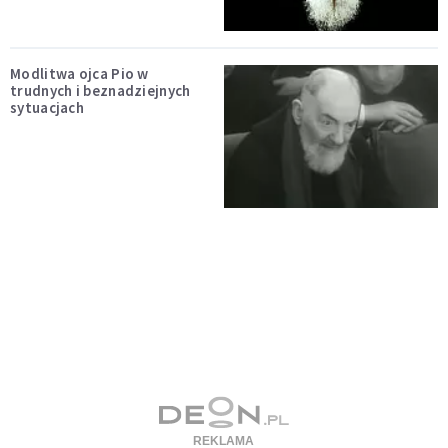
Modlitwa ojca Pio w
trudnych i beznadziejnych
sytuacjach