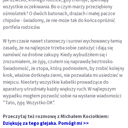
wszystkie oczekiwania. Bo o czym marzy przeziębiony
ośmiolatek? O dwóch batonach, drażach i małej paczce
chipsów - świadomy, że nie może tak do końca opróżnić
portfela rodziców.
W tym czasie nawet stanowczy i surowi wychowawcy łamią
zasadę, że na najlepsze trzeba sobie zasłużyć i dają się
namówić na drobne zakupy. Kiedy wybudziłem się i
zrozumiałem, że żyję, czułem się naprawdę beztrosko.
Świadomość, że stopa, którą podniosłem, by zrobić kolejny
krok, właśnie dotknęła ziemi, nie pozwalała mi usiedzieć w
miejscu. Niestety wszystkie kabelki prowadzące do
aparatury utrudniały każdy większy ruch. W najlepszym
wypadku mogłem pozwolić sobie na wysłanie wiadomości:
"Tato, żyję. Wszystko OK".
Przeczytaj też rozmowę z Michałem Kociołkiem:
Dziękuję za tego glejaka. Pomógł mi >>