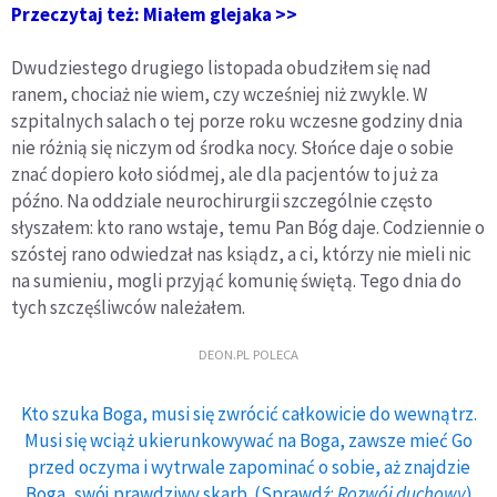
Przeczytaj też: Miałem glejaka >>
Dwudziestego drugiego listopada obudziłem się nad
ranem, chociaż nie wiem, czy wcześniej niż zwykle. W
szpitalnych salach o tej porze roku wczesne godziny dnia
nie różnią się niczym od środka nocy. Słońce daje o sobie
znać dopiero koło siódmej, ale dla pacjentów to już za
późno. Na oddziale neurochirurgii szczególnie często
słyszałem: kto rano wstaje, temu Pan Bóg daje. Codziennie o
szóstej rano odwiedzał nas ksiądz, a ci, którzy nie mieli nic
na sumieniu, mogli przyjąć komunię świętą. Tego dnia do
tych szczęśliwców należałem.
DEON.PL POLECA
Kto szuka Boga, musi się zwrócić całkowicie do wewnątrz.
Musi się wciąż ukierunkowywać na Boga, zawsze mieć Go
przed oczyma i wytrwale zapominać o sobie, aż znajdzie
Boga, swój prawdziwy skarb. (Sprawdź:
Rozwój duchowy
)