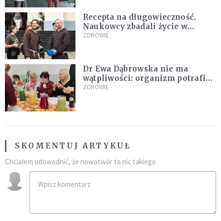
Recepta na długowieczność.
Naukowcy zbadali życie w
klasztorach
ZDROWIE
Dr Ewa Dąbrowska nie ma
wątpliwości: organizm potrafi
leczyć się sam
ZDROWIE
SKOMENTUJ ARTYKUŁ
Chciałem udowodnić, że nowotwór to nic takiego