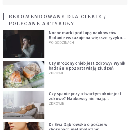
REKOMENDOWANE DLA CIEBIE /
POLECANE ARTYKUŁY
Nocne marki pod lupą naukowców.
Badanie wskazuje na większe ryzyko
zawału
PO GODZINACH
Czy mrożony chleb jest zdrowy? Wyniki
badań nie pozostawiają złudzeń
ZDROWIE
Czy spanie przy otwartym oknie jest
zdrowe? Naukowcy nie mają
wątpliwości
ZDROWIE
Dr Ewa Dąbrowska o poście w
chorobach metaboliczne: