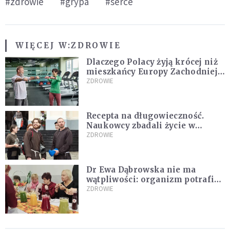
#zdrowie
#grypa
#serce
WIĘCEJ W:
ZDROWIE
Dlaczego Polacy żyją krócej niż
mieszkańcy Europy Zachodniej?
Ekspertka wskazuje główne
ZDROWIE
przyczyny
Recepta na długowieczność.
Naukowcy zbadali życie w
klasztorach
ZDROWIE
Dr Ewa Dąbrowska nie ma
wątpliwości: organizm potrafi
leczyć się sam
ZDROWIE