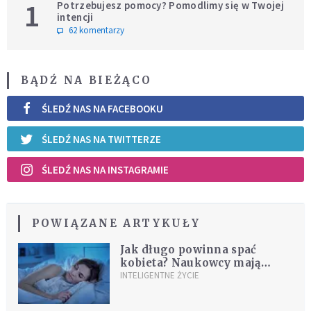
1
Potrzebujesz pomocy? Pomodlimy się w Twojej
intencji
62 komentarzy
BĄDŹ NA BIEŻĄCO
ŚLEDŹ NAS NA FACEBOOKU
ŚLEDŹ NAS NA TWITTERZE
ŚLEDŹ NAS NA INSTAGRAMIE
POWIĄZANE ARTYKUŁY
Jak długo powinna spać
kobieta? Naukowcy mają
zaskakujące odpowiedzi
INTELIGENTNE ŻYCIE