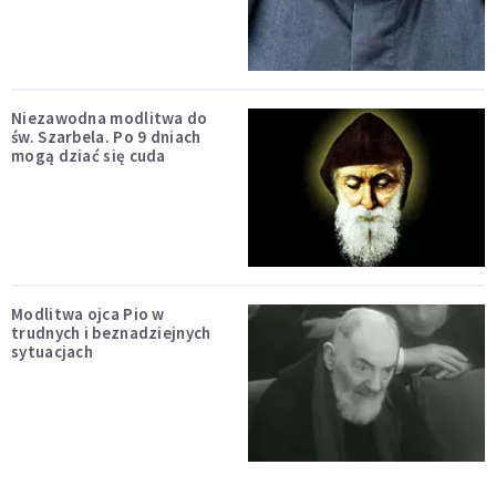
Niezawodna modlitwa do
św. Szarbela. Po 9 dniach
mogą dziać się cuda
Modlitwa ojca Pio w
trudnych i beznadziejnych
sytuacjach