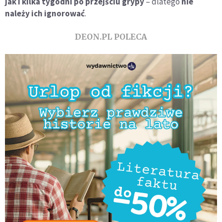
jak i kilka tygodni po przejściu grypy
– dlatego
nie
należy ich ignorować
.
DEON.PL POLECA