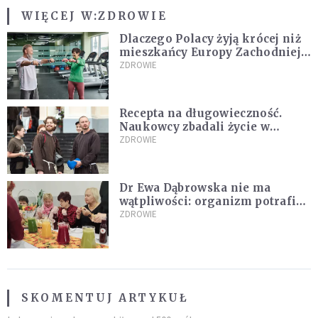
WIĘCEJ W:
ZDROWIE
Dlaczego Polacy żyją krócej niż
mieszkańcy Europy Zachodniej?
Ekspertka wskazuje główne
ZDROWIE
przyczyny
Recepta na długowieczność.
Naukowcy zbadali życie w
klasztorach
ZDROWIE
Dr Ewa Dąbrowska nie ma
wątpliwości: organizm potrafi
leczyć się sam
ZDROWIE
SKOMENTUJ ARTYKUŁ