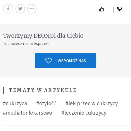
Tworzymy DEON.pl dla Ciebie
Tu możesz nas wesprzeć.
WSPOMÓŻ NAS
TEMATY W ARTYKULE
#cukrzyca
#otyłość
#lek przeciw cukrzycy
#mediator lekarstwo
#leczenie cukrzycy