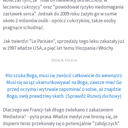
leczeniu cukrzycy" oraz "powodował ryzyko niedomagania
zastawek serca". Jednak do 2009 roku zażyło go w sumie
około 2 milionów osób - oprócz cukrzyków, także osoby
pragnące schudnąć.
Jak twierdzi "Le Parisien", sprzedaży tego leku zakazały już
w 1997 władze USA, a pięć lat temu Hiszpania i Włochy.
DEON.PL POLECA
Kto szuka Boga, musi się zwrócić całkowicie do wewnątrz.
Musi się wciąż ukierunkowywać na Boga, zawsze mieć Go
przed oczyma i wytrwale zapominać o sobie, aż znajdzie
Boga, swój prawdziwy skarb. (Sprawdź:
Rozwój duchowy
)
Dlaczego we Francji tak długo zwlekano z zakazaniem
Mediatora? - pyta prasa. Władze medyczne bronią się, że
dopiero teraz przekonały się o potencjalnie "zabójczych"