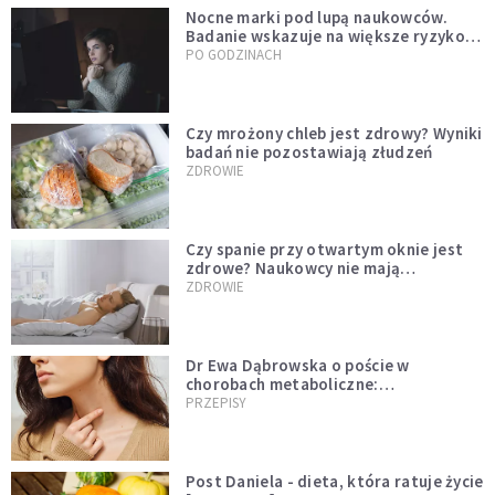
Nocne marki pod lupą naukowców.
Badanie wskazuje na większe ryzyko
zawału
PO GODZINACH
Czy mrożony chleb jest zdrowy? Wyniki
badań nie pozostawiają złudzeń
ZDROWIE
Czy spanie przy otwartym oknie jest
zdrowe? Naukowcy nie mają
wątpliwości
ZDROWIE
Dr Ewa Dąbrowska o poście w
chorobach metaboliczne:
niedoczynność tarczycy ustępuje
PRZEPISY
Post Daniela - dieta, która ratuje życie