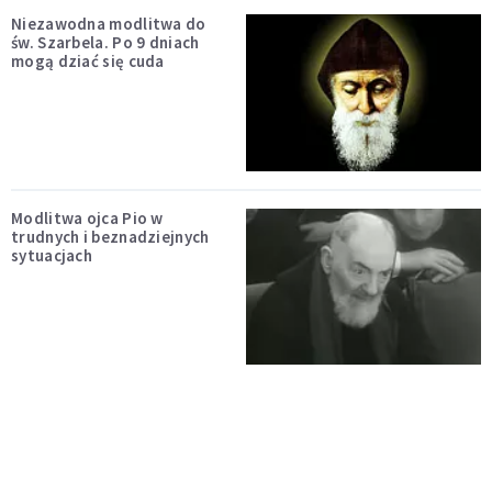
Niezawodna modlitwa do
św. Szarbela. Po 9 dniach
mogą dziać się cuda
Modlitwa ojca Pio w
trudnych i beznadziejnych
sytuacjach