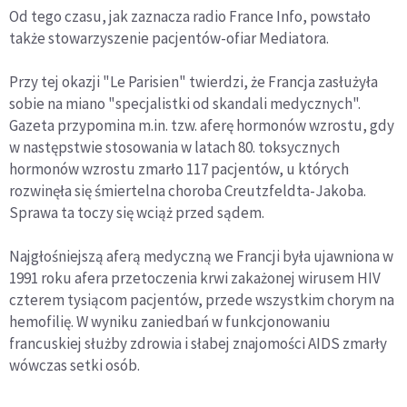
Od tego czasu, jak zaznacza radio France Info, powstało
także stowarzyszenie pacjentów-ofiar Mediatora.
Przy tej okazji "Le Parisien" twierdzi, że Francja zasłużyła
sobie na miano "specjalistki od skandali medycznych".
Gazeta przypomina m.in. tzw. aferę hormonów wzrostu, gdy
w następstwie stosowania w latach 80. toksycznych
hormonów wzrostu zmarło 117 pacjentów, u których
rozwinęła się śmiertelna choroba Creutzfeldta-Jakoba.
Sprawa ta toczy się wciąż przed sądem.
Najgłośniejszą aferą medyczną we Francji była ujawniona w
1991 roku afera przetoczenia krwi zakażonej wirusem HIV
czterem tysiącom pacjentów, przede wszystkim chorym na
hemofilię. W wyniku zaniedbań w funkcjonowaniu
francuskiej służby zdrowia i słabej znajomości AIDS zmarły
wówczas setki osób.