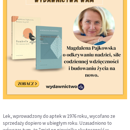
Lek, wprowadzony do aptek w 1976 roku, wycofano ze
sprzedaży dopiero w ubiegłym roku. Uzasadniono to
wówczas tym, że "miał on niewielką skuteczność w