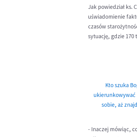
Jak powiedział ks. 
uświadomienie faktu,
czasów starożytnośc
sytuację, gdzie 170 t
Kto szuka Bo
ukierunkowywać n
sobie, aż znaj
- Inaczej mówiąc, co