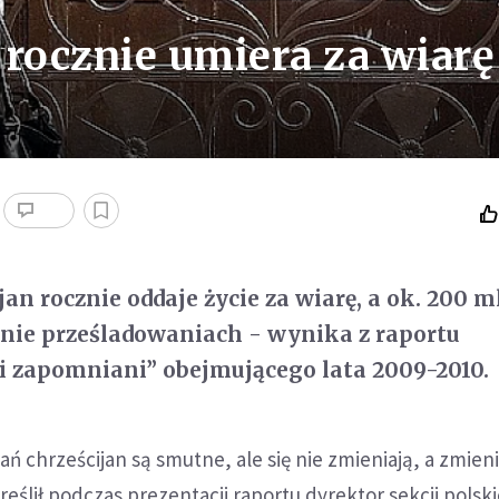
n rocznie umiera za wiarę
ijan rocznie oddaje życie za wiarę, a ok. 200 m
nie prześladowaniach - wynika z raportu
i zapomniani” obejmującego lata 2009-2010.
ń chrześcijan są smutne, ale się nie zmieniają, a zmieni
reślił podczas prezentacji raportu dyrektor sekcji polski