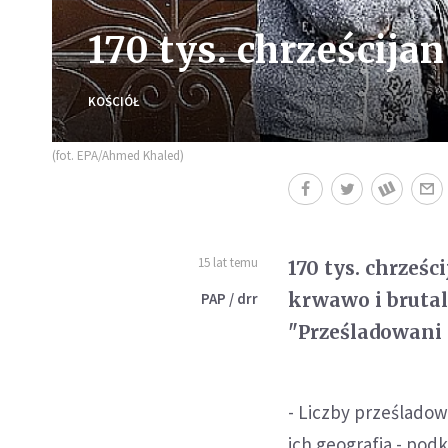
170 tys. chrześcija
KOŚCIÓŁ
(fot. EPA/Ahmed Khaled)
15 lat temu
170 tys. chrześc
krwawo i brutal
PAP / drr
"Prześladowani 
- Liczby prześladowa
ich geografia - podk