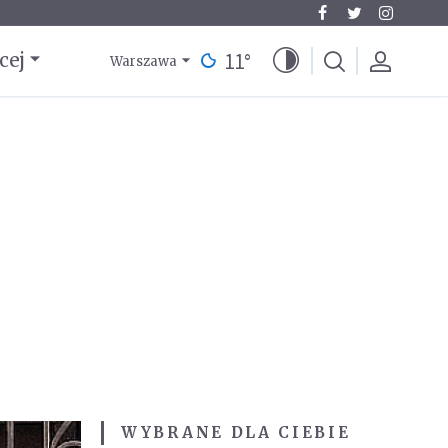
11
°
cej
Warszawa
WYBRANE DLA CIEBIE