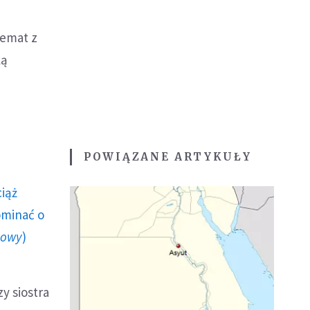
temat z
ką
POWIĄZANE ARTYKUŁY
ciąż
ominać o
howy
)
zy siostra