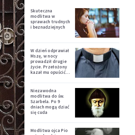
Skuteczna
modlitwa w
sprawach trudnych
i beznadziejnych
W dzień odprawiał
Mszę, w nocy
prowadził drugie
życie. Przełożony
kazał mu opuścić
zakon
Niezawodna
modlitwa do św.
Szarbela. Po 9
dniach mogą dziać
się cuda
Modlitwa ojca Pio