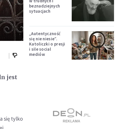
w trudnych i
beznadziejnych
sytuacjach
„Autentyczność
się nie niesie”.
Katoliczki o presji
i sile social
mediów
ln jest
a się tylko
ej