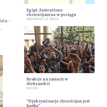
Egipt: Zastrzelono
chrześcijanina w pociągu
WIADOMOŚCI ZE ŚWIATA
ata. -
.
Reakcje na zamach w
Aleksandrii
KOŚCIÓŁ
"Dyskryminacja chrześcijan jest
hańbą"