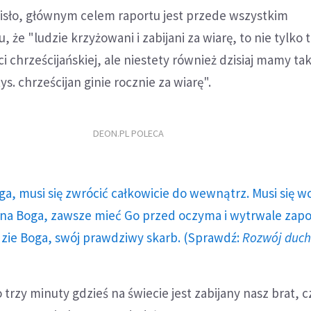
Cisło, głównym celem raportu jest przede wszystkim
 że "ludzie krzyżowani i zabijani za wiarę, to nie tylko 
i chrześcijańskiej, ale niestety również dzisiaj mamy ta
ys. chrześcijan ginie rocznie za wiarę".
DEON.PL POLECA
ga, musi się zwrócić całkowicie do wewnątrz. Musi się w
a Boga, zawsze mieć Go przed oczyma i wytrwale zap
dzie Boga, swój prawdziwy skarb. (Sprawdź:
Rozwój duc
 trzy minuty gdzieś na świecie jest zabijany nasz brat, c