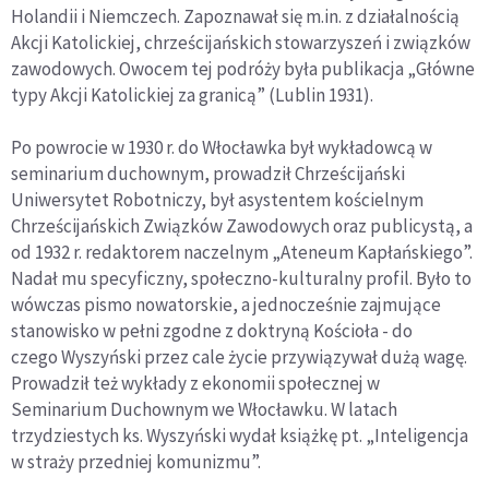
Holandii i Niemczech. Zapoznawał się m.in. z działalnością
Akcji Katolickiej, chrześcijańskich stowarzyszeń i związków
zawodowych. Owocem tej podróży była publikacja „Główne
typy Akcji Katolickiej za granicą” (Lublin 1931).
Po powrocie w 1930 r. do Włocławka był wykładowcą w
seminarium duchownym, prowadził Chrześcijański
Uniwersytet Robotniczy, był asystentem kościelnym
Chrześcijańskich Związków Zawodowych oraz publicystą, a
od 1932 r. redaktorem naczelnym „Ateneum Kapłańskiego”.
Nadał mu specyficzny, społeczno-kulturalny profil. Było to
wówczas pismo nowatorskie, a jednocześnie zajmujące
stanowisko w pełni zgodne z doktryną Kościoła - do
czego Wyszyński przez cale życie przywiązywał dużą wagę.
Prowadził też wykłady z ekonomii społecznej w
Seminarium Duchownym we Włocławku. W latach
trzydziestych ks. Wyszyński wydał książkę pt. „Inteligencja
w straży przedniej komunizmu”.