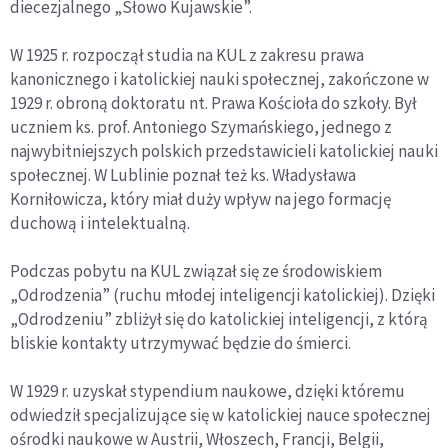
diecezjalnego „Słowo Kujawskie”.
W 1925 r. rozpoczął studia na KUL z zakresu prawa
kanonicznego i katolickiej nauki społecznej, zakończone w
1929 r. obroną doktoratu nt. Prawa Kościoła do szkoły. Był
uczniem ks. prof. Antoniego Szymańskiego, jednego z
najwybitniejszych polskich przedstawicieli katolickiej nauki
społecznej. W Lublinie poznał też ks. Władysława
Korniłowicza, który miał duży wpływ na jego formację
duchową i intelektualną.
Podczas pobytu na KUL związał się ze środowiskiem
„Odrodzenia” (ruchu młodej inteligencji katolickiej). Dzięki
„Odrodzeniu” zbliżył się do katolickiej inteligencji, z którą
bliskie kontakty utrzymywać będzie do śmierci.
W 1929 r. uzyskał stypendium naukowe, dzięki któremu
odwiedził specjalizujące się w katolickiej nauce społecznej
ośrodki naukowe w Austrii, Włoszech, Francji, Belgii,