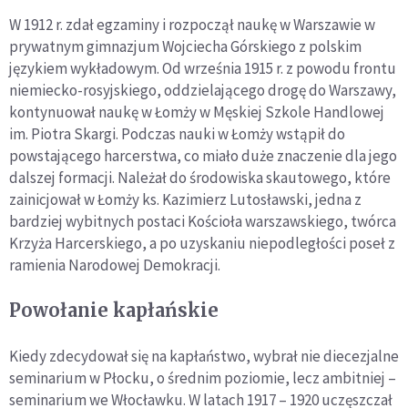
W 1912 r. zdał egzaminy i rozpoczął naukę w Warszawie w
prywatnym gimnazjum Wojciecha Górskiego z polskim
językiem wykładowym. Od września 1915 r. z powodu frontu
niemiecko-rosyjskiego, oddzielającego drogę do Warszawy,
kontynuował naukę w Łomży w Męskiej Szkole Handlowej
im. Piotra Skargi. Podczas nauki w Łomży wstąpił do
powstającego harcerstwa, co miało duże znaczenie dla jego
dalszej formacji. Należał do środowiska skautowego, które
zainicjował w Łomży ks. Kazimierz Lutosławski, jedna z
bardziej wybitnych postaci Kościoła warszawskiego, twórca
Krzyża Harcerskiego, a po uzyskaniu niepodległości poseł z
ramienia Narodowej Demokracji.
Powołanie kapłańskie
Kiedy zdecydował się na kapłaństwo, wybrał nie diecezjalne
seminarium w Płocku, o średnim poziomie, lecz ambitniej –
seminarium we Włocławku. W latach 1917 – 1920 uczęszczał