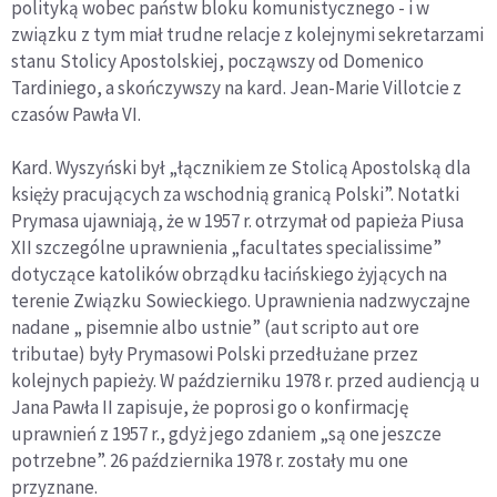
polityką wobec państw bloku komunistycznego - i w
związku z tym miał trudne relacje z kolejnymi sekretarzami
stanu Stolicy Apostolskiej, począwszy od Domenico
Tardiniego, a skończywszy na kard. Jean-Marie Villotcie z
czasów Pawła VI.
Kard. Wyszyński był „łącznikiem ze Stolicą Apostolską dla
księży pracujących za wschodnią granicą Polski”. Notatki
Prymasa ujawniają, że w 1957 r. otrzymał od papieża Piusa
XII szczególne uprawnienia „facultates specialissime”
dotyczące katolików obrządku łacińskiego żyjących na
terenie Związku Sowieckiego. Uprawnienia nadzwyczajne
nadane „ pisemnie albo ustnie” (aut scripto aut ore
tributae) były Prymasowi Polski przedłużane przez
kolejnych papieży. W październiku 1978 r. przed audiencją u
Jana Pawła II zapisuje, że poprosi go o konfirmację
uprawnień z 1957 r., gdyż jego zdaniem „są one jeszcze
potrzebne”. 26 października 1978 r. zostały mu one
przyznane.