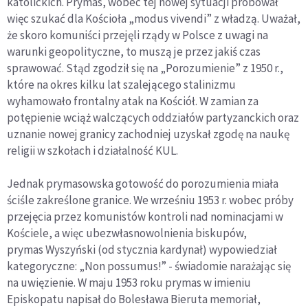
katolickich. Prymas, wobec tej nowej sytuacji próbował
więc szukać dla Kościoła „modus vivendi” z władzą. Uważał,
że skoro komuniści przejęli rządy w Polsce z uwagi na
warunki geopolityczne, to muszą je przez jakiś czas
sprawować. Stąd zgodził się na „Porozumienie” z 1950 r.,
które na okres kilku lat szalejącego stalinizmu
wyhamowało frontalny atak na Kościół. W zamian za
potępienie wciąż walczących oddziałów partyzanckich oraz
uznanie nowej granicy zachodniej uzyskał zgodę na naukę
religii w szkołach i działalność KUL.
Jednak prymasowska gotowość do porozumienia miała
ściśle zakreślone granice. We wrześniu 1953 r. wobec próby
przejęcia przez komunistów kontroli nad nominacjami w
Kościele, a więc ubezwłasnowolnienia biskupów,
prymas Wyszyński (od stycznia kardynał) wypowiedział
kategoryczne: „Non possumus!” - świadomie narażając się
na uwięzienie. W maju 1953 roku prymas w imieniu
Episkopatu napisał do Bolesława Bieruta memoriał,