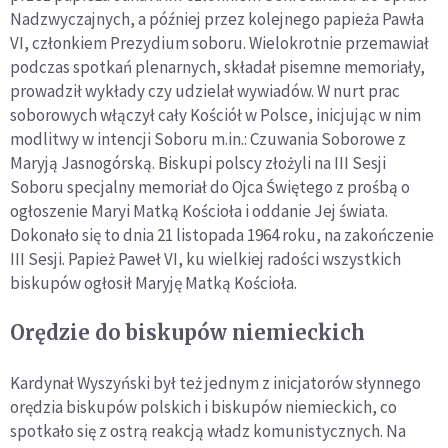
Nadzwyczajnych, a później przez kolejnego papieża Pawła
VI, członkiem Prezydium soboru. Wielokrotnie przemawiał
podczas spotkań plenarnych, składał pisemne memoriały,
prowadził wykłady czy udzielał wywiadów. W nurt prac
soborowych włączył cały Kościół w Polsce, inicjując w nim
modlitwy w intencji Soboru m.in.: Czuwania Soborowe z
Maryją Jasnogórską. Biskupi polscy złożyli na III Sesji
Soboru specjalny memoriał do Ojca Świętego z prośbą o
ogłoszenie Maryi Matką Kościoła i oddanie Jej świata.
Dokonało się to dnia 21 listopada 1964 roku, na zakończenie
III Sesji. Papież Paweł VI, ku wielkiej radości wszystkich
biskupów ogłosił Maryję Matką Kościoła.
Orędzie do biskupów niemieckich
Kardynał Wyszyński był też jednym z inicjatorów słynnego
orędzia biskupów polskich i biskupów niemieckich, co
spotkało się z ostrą reakcją władz komunistycznych. Na