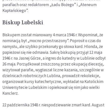
parafiach oraz redaktorem „Ładu Bożego” i „Ateneum
Kapłańskiego”.
Biskup Lubelski
Biskupem został mianowany 4 marca 1946 r. Wspominał, że
nominacją był „mocno przestraszony”. Poprosił o czas do
namysłu, ale szybko przekonały go słowa kard. Hlonda, że
papieżowi się nie odmawia. Sakrę biskupią przyjął 12 maja
1946 r. na Jasnej Górze, a ingres do katedry w Lublinie odbył
26 maja. Porządkował zniszczoną przez okupację diecezję,
wizytował parafie, wygłaszał liczne kazania, szczególnie w
dzielnicach robotniczych Lublina, prowadził rekolekcje,
organizował kursy katechetyczne, wykładał na Katolickim
Uniwersytecie Lubelskim i opiekował się nim jako wielki
Kanclerz.
22 października 1948 r. niespodziewanie zmarł kard. August