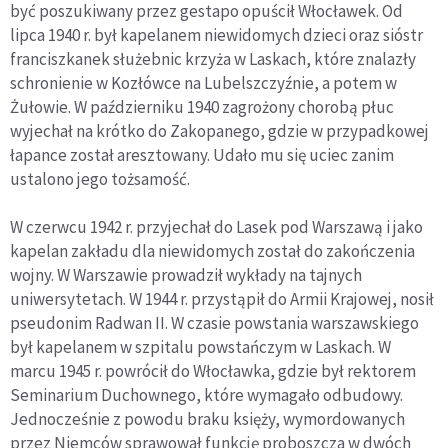
być poszukiwany przez gestapo opuścił Włocławek. Od
lipca 1940 r. był kapelanem niewidomych dzieci oraz sióstr
franciszkanek służebnic krzyża w Laskach, które znalazły
schronienie w Kozłówce na Lubelszczyźnie, a potem w
Żułowie. W październiku 1940 zagrożony chorobą płuc
wyjechał na krótko do Zakopanego, gdzie w przypadkowej
łapance został aresztowany. Udało mu się uciec zanim
ustalono jego tożsamość.
W czerwcu 1942 r. przyjechał do Lasek pod Warszawą i jako
kapelan zakładu dla niewidomych został do zakończenia
wojny. W Warszawie prowadził wykłady na tajnych
uniwersytetach. W 1944 r. przystąpił do Armii Krajowej, nosił
pseudonim Radwan II. W czasie powstania warszawskiego
był kapelanem w szpitalu powstańczym w Laskach. W
marcu 1945 r. powrócił do Włocławka, gdzie był rektorem
Seminarium Duchownego, które wymagało odbudowy.
Jednocześnie z powodu braku księży, wymordowanych
przez Niemców sprawował funkcję proboszcza w dwóch