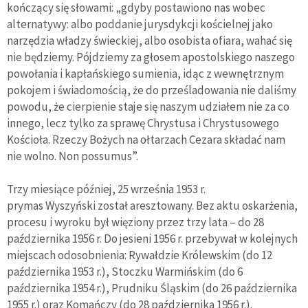
kończący się słowami: „gdyby postawiono nas wobec
alternatywy: albo poddanie jurysdykcji kościelnej jako
narzędzia władzy świeckiej, albo osobista ofiara, wahać się
nie będziemy. Pójdziemy za głosem apostolskiego naszego
powołania i kapłańskiego sumienia, idąc z wewnętrznym
pokojem i świadomością, że do prześladowania nie daliśmy
powodu, że cierpienie staje się naszym udziałem nie za co
innego, lecz tylko za sprawę Chrystusa i Chrystusowego
Kościoła. Rzeczy Bożych na ołtarzach Cezara składać nam
nie wolno. Non possumus”.
Trzy miesiące później, 25 września 1953 r.
prymas Wyszyński został aresztowany. Bez aktu oskarżenia,
procesu i wyroku był więziony przez trzy lata – do 28
października 1956 r. Do jesieni 1956 r. przebywał w kolejnych
miejscach odosobnienia: Rywałdzie Królewskim (do 12
października 1953 r.), Stoczku Warmińskim (do 6
października 1954 r.), Prudniku Śląskim (do 26 października
1955 r.) oraz Komańczy (do 28 października 1956 r.).