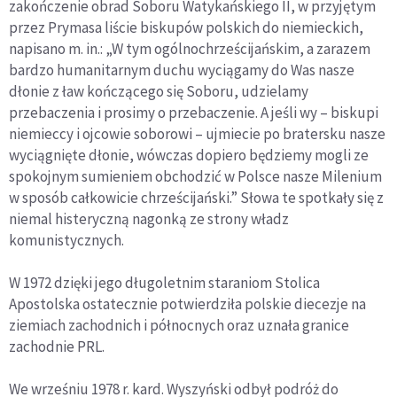
zakończenie obrad Soboru Watykańskiego II, w przyjętym
przez Prymasa liście biskupów polskich do niemieckich,
napisano m. in.: „W tym ogólnochrześcijańskim, a zarazem
bardzo humanitarnym duchu wyciągamy do Was nasze
dłonie z ław kończącego się Soboru, udzielamy
przebaczenia i prosimy o przebaczenie. A jeśli wy – biskupi
niemieccy i ojcowie soborowi – ujmiecie po bratersku nasze
wyciągnięte dłonie, wówczas dopiero będziemy mogli ze
spokojnym sumieniem obchodzić w Polsce nasze Milenium
w sposób całkowicie chrześcijański.” Słowa te spotkały się z
niemal histeryczną nagonką ze strony władz
komunistycznych.
W 1972 dzięki jego długoletnim staraniom Stolica
Apostolska ostatecznie potwierdziła polskie diecezje na
ziemiach zachodnich i północnych oraz uznała granice
zachodnie PRL.
We wrześniu 1978 r. kard. Wyszyński odbył podróż do