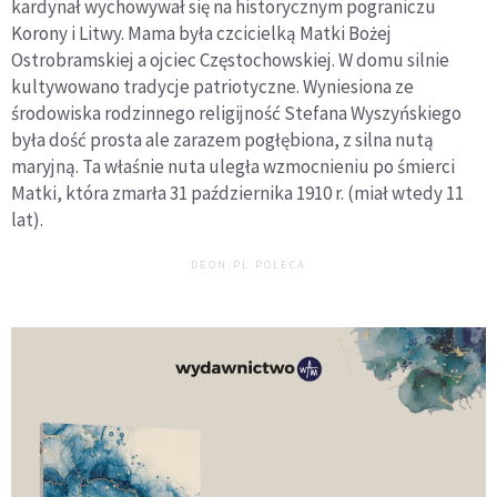
kardynał wychowywał się na historycznym pograniczu
Korony i Litwy. Mama była czcicielką Matki Bożej
Ostrobramskiej a ojciec Częstochowskiej. W domu silnie
kultywowano tradycje patriotyczne. Wyniesiona ze
środowiska rodzinnego religijność Stefana Wyszyńskiego
była dość prosta ale zarazem pogłębiona, z silna nutą
maryjną. Ta właśnie nuta uległa wzmocnieniu po śmierci
Matki, która zmarła 31 października 1910 r. (miał wtedy 11
lat).
DEON.PL POLECA