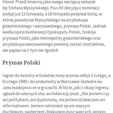
Hlond. Przed śmiercią jako swego następcę wskazał
bp Stefana Wyszyńskiego. Pius XII decyzję o nominacji
podjął już 12 listopada, a 16 listopada podpisał bullę, w
której powoływał Wyszyńskiego na arcybiskupa
gnieźnieńskiego i warszawskiego, prymasa Polski. Jednak
wedle opinii Konferencji Episkopatu Polski, funkcje
prymasa Polski, jako metropolity gnieźnieńskiego oraz
arcybiskupa warszawskiego powinny zostać rozdzielone,
ale papież się z tym nie zgodził.
Prymas Polski
Ingres do katedry w Gnieźnie nowy prymas odbył 2 lutego, a
6 lutego 1949 r. do prokatedry w Warszawie (katedra św.
Jana leżała jeszcze w gruzach). W liście, jaki z okazji ingresu
ogłosił do wiernych obu archidiecezji pisał: „Nie jestem ci ja
ani politykiem, ani dyplomatą, nie jestem działaczem ani
reformatorem. Jestem natomiast ojcem waszym
duchowym, pasterzem i biskupem dusz waszych, jestem