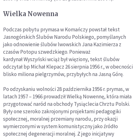
Wielka Nowenna
Podczas pobytu prymasa w Komańczy powstał tekst
Jasnogórskich Ślubów Narodu Polskiego, pomyślanych
jako odnowienie ślubów lwowskich Jana Kazimierza z
czasów Potopu szwedzkiego. Ponieważ
kardynał Wyszyński wciąż był więziony, tekst ślubów
odczytał bp Michał Klepacz 26 sierpnia 1956 r., w obecności
blisko miliona pielgrzymów, przybyłych na Jasną Górę.
Po odzyskaniu wolności 28 października 1956 r. prymas, w
latach 1957 – 1966 prowadził Wielką Nowennę, która miała
przygotować naród na obchody Tysiąclecia Chrztu Polski.
Były one szeroko zakrojonymi projektami pedagogiki
społecznej, moralnej przemiany narodu, przy okazji
wymierzonymi w system komunistyczny jako źródło
społecznej degeneracji moralnej. Z jego inicjatywy