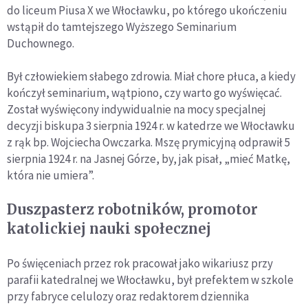
do liceum Piusa X we Włocławku, po którego ukończeniu
wstąpił do tamtejszego Wyższego Seminarium
Duchownego.
Był człowiekiem słabego zdrowia. Miał chore płuca, a kiedy
kończył seminarium, wątpiono, czy warto go wyświęcać.
Został wyświęcony indywidualnie na mocy specjalnej
decyzji biskupa 3 sierpnia 1924 r. w katedrze we Włocławku
z rąk bp. Wojciecha Owczarka. Mszę prymicyjną odprawił 5
sierpnia 1924 r. na Jasnej Górze, by, jak pisał, „mieć Matkę,
która nie umiera”.
Duszpasterz robotników, promotor
katolickiej nauki społecznej
Po święceniach przez rok pracował jako wikariusz przy
parafii katedralnej we Włocławku, był prefektem w szkole
przy fabryce celulozy oraz redaktorem dziennika