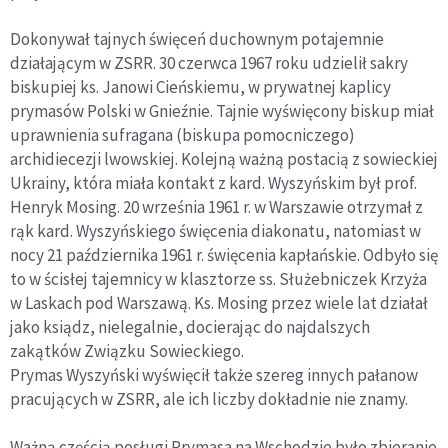
Dokonywał tajnych święceń duchownym potajemnie
działającym w ZSRR. 30 czerwca 1967 roku udzielił sakry
biskupiej ks. Janowi Cieńskiemu, w prywatnej kaplicy
prymasów Polski w Gnieźnie. Tajnie wyświęcony biskup miał
uprawnienia sufragana (biskupa pomocniczego)
archidiecezji lwowskiej. Kolejną ważną postacią z sowieckiej
Ukrainy, która miała kontakt z kard. Wyszyńskim był prof.
Henryk Mosing. 20 września 1961 r. w Warszawie otrzymał z
rąk kard. Wyszyńskiego święcenia diakonatu, natomiast w
nocy 21 października 1961 r. święcenia kapłańskie. Odbyło się
to w ścisłej tajemnicy w klasztorze ss. Służebniczek Krzyża
w Laskach pod Warszawą. Ks. Mosing przez wiele lat działał
jako ksiądz, nielegalnie, docierając do najdalszych
zakątków Związku Sowieckiego.
Prymas Wyszyński wyświęcił także szereg innych pałanow
pracujących w ZSRR, ale ich liczby dokładnie nie znamy.
Ważną częścią posługi Prymasa na Wschodzie było zbieranie