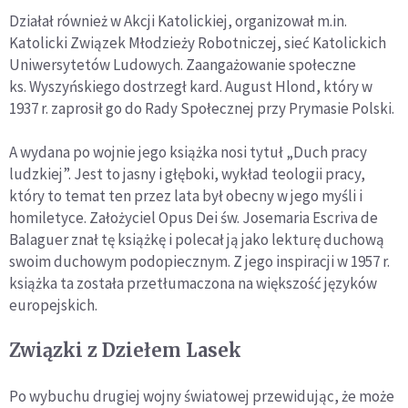
Działał również w Akcji Katolickiej, organizował m.in.
Katolicki Związek Młodzieży Robotniczej, sieć Katolickich
Uniwersytetów Ludowych. Zaangażowanie społeczne
ks. Wyszyńskiego dostrzegł kard. August Hlond, który w
1937 r. zaprosił go do Rady Społecznej przy Prymasie Polski.
A wydana po wojnie jego książka nosi tytuł „Duch pracy
ludzkiej”. Jest to jasny i głęboki, wykład teologii pracy,
który to temat ten przez lata był obecny w jego myśli i
homiletyce. Założyciel Opus Dei św. Josemaria Escriva de
Balaguer znał tę książkę i polecał ją jako lekturę duchową
swoim duchowym podopiecznym. Z jego inspiracji w 1957 r.
książka ta została przetłumaczona na większość języków
europejskich.
Związki z Dziełem Lasek
Po wybuchu drugiej wojny światowej przewidując, że może