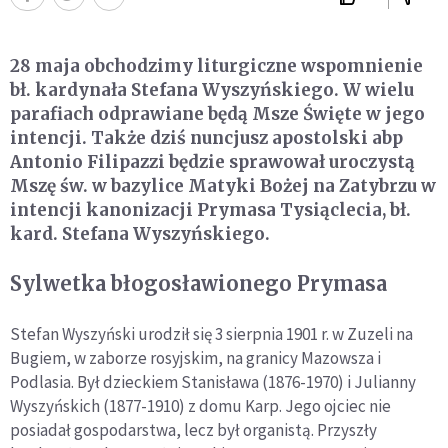
28 maja
o
bchodzimy liturgiczne wspomnienie
bł. kardynała Stefana Wyszyńskiego. W wielu
parafiach odprawiane będą Msze Święte w jego
intencji. Także dziś nuncjusz apostolski abp
Antonio Filipazzi będzie sprawował uroczystą
Mszę św. w bazylice Matyki Bożej na Zatybrzu w
intencji kanonizacji Prymasa Tysiąclecia, bł.
kard. Stefana Wyszyńskiego.
Sylwetka błogosławionego Prymasa
Stefan Wyszyński urodził się 3 sierpnia 1901 r. w Zuzeli na
Bugiem, w zaborze rosyjskim, na granicy Mazowsza i
Podlasia. Był dzieckiem Stanisława (1876-1970) i Julianny
Wyszyńskich (1877-1910) z domu Karp. Jego ojciec nie
posiadał gospodarstwa, lecz był organistą. Przyszły