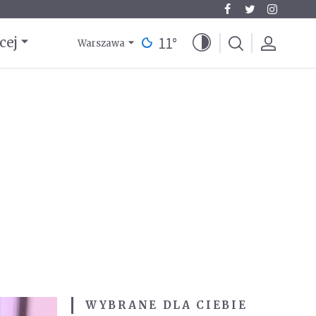
11
°
cej
Warszawa
WYBRANE DLA CIEBIE