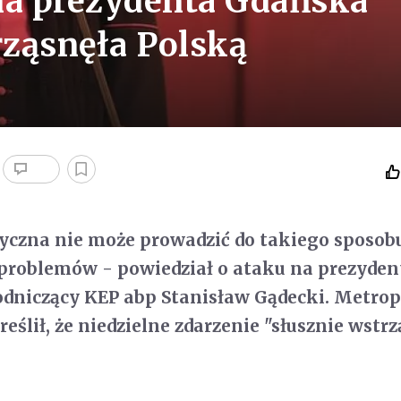
na prezydenta Gdańska
rząsnęła Polską
yczna nie może prowadzić do takiego sposob
problemów - powiedział o ataku na prezyden
dniczący KEP abp Stanisław Gądecki. Metrop
ślił, że niedzielne zdarzenie "słusznie wstr