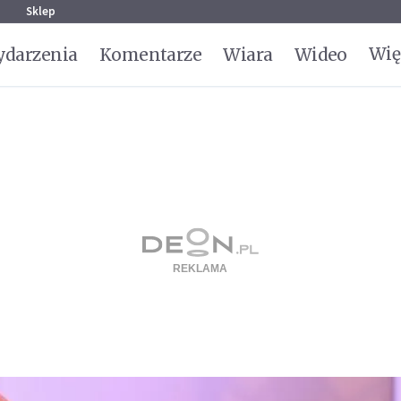
g
Sklep
Wię
darzenia
Komentarze
Wiara
Wideo