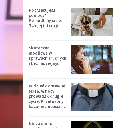
Potrzebujesz
pomocy?
Pomodlimy się w
Twojej intencji
Skuteczna
modlitwa w
sprawach trudnych
i beznadziejnych
W dzień odprawiał
Mszę, w nocy
prowadził drugie
życie. Przełożony
kazał mu opuścić
zakon
Niezawodna