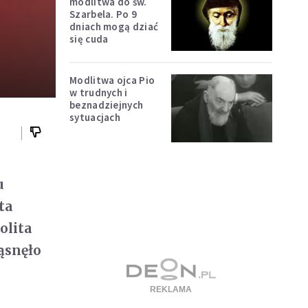
modlitwa do św.
Szarbela. Po 9
dniach mogą dziać
się cuda
Modlitwa ojca Pio
w trudnych i
beznadziejnych
sytuacjach
u
ta
olita
ząsnęło