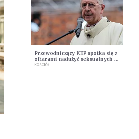
Przewodniczący KEP spotka się z
ofiarami nadużyć seksualnych ze
strony duchownych
KOŚCIÓŁ