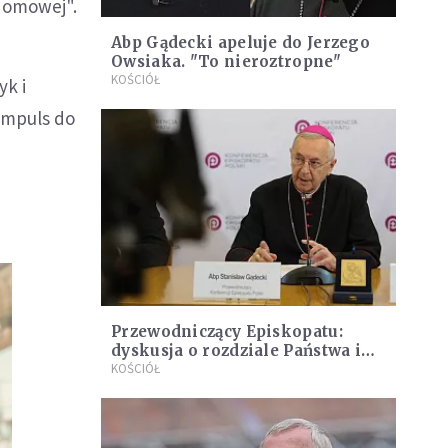
 domowej".
Abp Gądecki apeluje do Jerzego
Owsiaka. "To nieroztropne"
KOŚCIÓŁ
yk i
impuls do
Przewodniczący Episkopatu:
dyskusja o rozdziale Państwa i
Kościoła nieporozumieniem,
KOŚCIÓŁ
rozdział jest