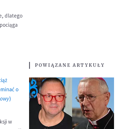
e, dlatego
 pociąga
POWIĄZANE ARTYKUŁY
ciąż
ominać o
howy
)
ksji w