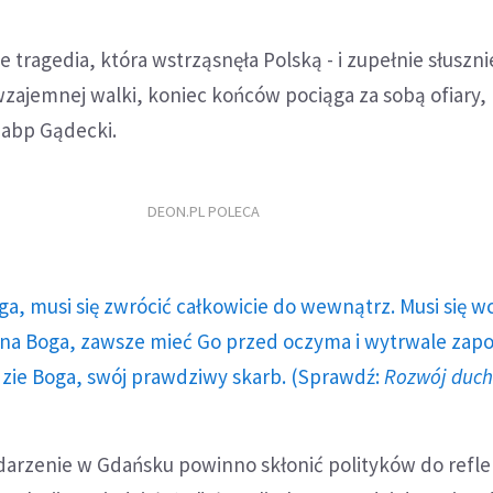
e tragedia, która wstrząsnęła Polską - i zupełnie słuszni
 wzajemnej walki, koniec końców pociąga za sobą ofiary,
 abp Gądecki.
DEON.PL POLECA
ga, musi się zwrócić całkowicie do wewnątrz. Musi się w
a Boga, zawsze mieć Go przed oczyma i wytrwale zap
dzie Boga, swój prawdziwy skarb. (Sprawdź:
Rozwój duc
darzenie w Gdańsku powinno skłonić polityków do refle