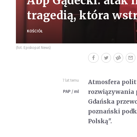
Abp Gądecki: atak 
tragedią, która wst
KOŚCIÓŁ
(fot. Episkopat News)
7 lat temu
Atmosfera polit
rozwiązywania 
PAP / ml
Gdańska przewo
poznański podkre
Polską".