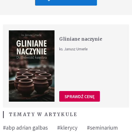
Gliniane naczynie
ks. Janusz Umerle
SPRAWDŹ CENĘ
TEMATY W ARTYKULE
#abp adrian galbas
#klerycy
#seminarium