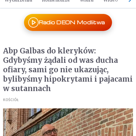
Radio DEON Modlitwa
Abp Galbas do kleryków:
Gdybyśmy żądali od was ducha
ofiary, sami go nie ukazując,
bylibyśmy hipokrytami i pajacami
w sutannach
KOŚCIÓŁ