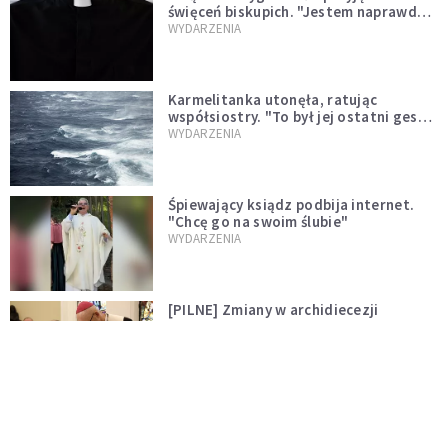
święceń biskupich. "Jestem naprawdę
niegodny"
WYDARZENIA
Karmelitanka utonęła, ratując
współsiostry. "To był jej ostatni gest
miłości"
WYDARZENIA
Śpiewający ksiądz podbija internet.
"Chcę go na swoim ślubie"
WYDARZENIA
[PILNE] Zmiany w archidiecezji
warszawskiej. Abp Adrian Galbas
wręczył dekrety nowym proboszczom
KOŚCIÓŁ
[PILNE] Podjęto kroki ws. księdza
Sawielewicza. Nie zobaczymy go w