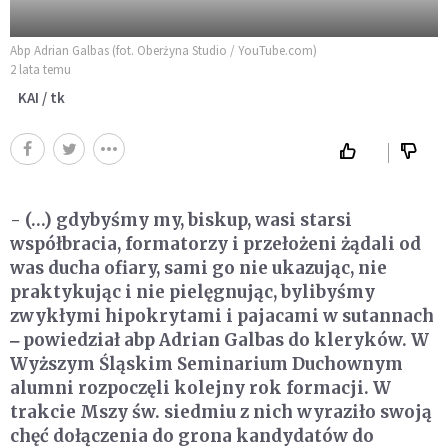
Abp Adrian Galbas (fot. Oberżyna Studio / YouTube.com)
2 lata temu
KAI / tk
- (…) gdybyśmy my, biskup, wasi starsi
współbracia, formatorzy i przełożeni żądali od
was ducha ofiary, sami go nie ukazując, nie
praktykując i nie pielęgnując, bylibyśmy
zwykłymi hipokrytami i pajacami w sutannach
‒ powiedział abp Adrian Galbas do kleryków. W
Wyższym Śląskim Seminarium Duchownym
alumni rozpoczęli kolejny rok formacji. W
trakcie Mszy św. siedmiu z nich wyraziło swoją
chęć dołączenia do grona kandydatów do