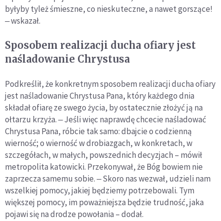
byłyby tyleż śmieszne, co nieskuteczne, a nawet gorszące!
‒ wskazał.
Sposobem realizacji ducha ofiary jest
naśladowanie Chrystusa
Podkreślił, że konkretnym sposobem realizacji ducha ofiary
jest naśladowanie Chrystusa Pana, który każdego dnia
składał ofiarę ze swego życia, by ostatecznie złożyć ją na
ołtarzu krzyża. ‒ Jeśli więc naprawdę chcecie naśladować
Chrystusa Pana, róbcie tak samo: dbajcie o codzienną
wierność; o wierność w drobiazgach, w konkretach, w
szczegółach, w małych, powszednich decyzjach – mówił
metropolita katowicki. Przekonywał, że Bóg bowiem nie
zaprzecza samemu sobie. ‒ Skoro nas wezwał, udzieli nam
wszelkiej pomocy, jakiej będziemy potrzebowali. Tym
większej pomocy, im poważniejsza będzie trudność, jaka
pojawi się na drodze powołania – dodał.