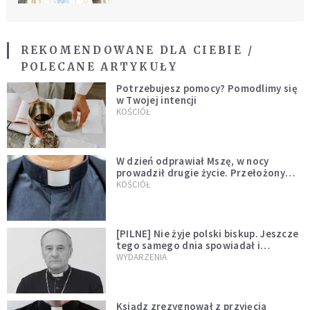
REKOMENDOWANE DLA CIEBIE /
POLECANE ARTYKUŁY
Potrzebujesz pomocy? Pomodlimy się
w Twojej intencji
KOŚCIÓŁ
W dzień odprawiał Mszę, w nocy
prowadził drugie życie. Przełożony
kazał mu opuścić zakon
KOŚCIÓŁ
[PILNE] Nie żyje polski biskup. Jeszcze
tego samego dnia spowiadał i
sprawował Mszę świętą
WYDARZENIA
Ksiądz zrezygnował z przyjęcia