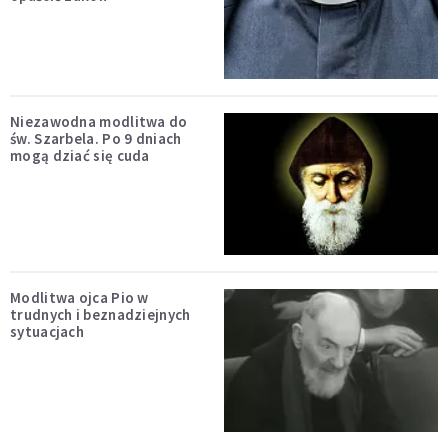
Niezawodna modlitwa do
św. Szarbela. Po 9 dniach
mogą dziać się cuda
Modlitwa ojca Pio w
trudnych i beznadziejnych
sytuacjach