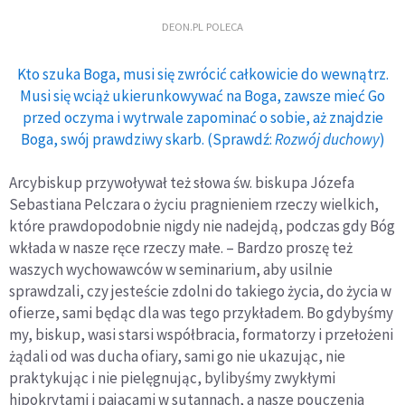
DEON.PL POLECA
Kto szuka Boga, musi się zwrócić całkowicie do wewnątrz.
Musi się wciąż ukierunkowywać na Boga, zawsze mieć Go
przed oczyma i wytrwale zapominać o sobie, aż znajdzie
Boga, swój prawdziwy skarb. (Sprawdź:
Rozwój duchowy
)
Arcybiskup przywoływał też słowa św. biskupa Józefa
Sebastiana Pelczara o życiu pragnieniem rzeczy wielkich,
które prawdopodobnie nigdy nie nadejdą, podczas gdy Bóg
wkłada w nasze ręce rzeczy małe. – Bardzo proszę też
waszych wychowawców w seminarium, aby usilnie
sprawdzali, czy jesteście zdolni do takiego życia, do życia w
ofierze, sami będąc dla was tego przykładem. Bo gdybyśmy
my, biskup, wasi starsi współbracia, formatorzy i przełożeni
żądali od was ducha ofiary, sami go nie ukazując, nie
praktykując i nie pielęgnując, bylibyśmy zwykłymi
hipokrytami i pajacami w sutannach, a nasze pouczenia