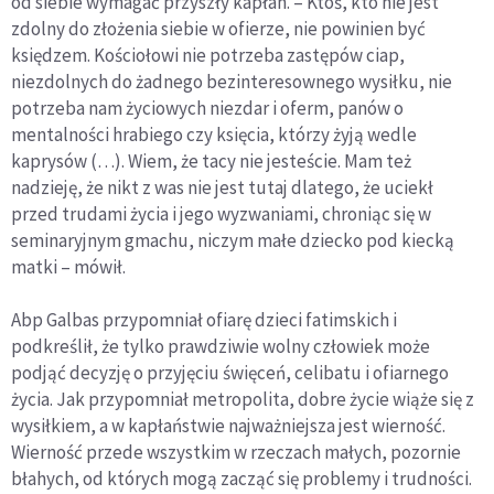
od siebie wymagać przyszły kapłan. – Ktoś, kto nie jest
zdolny do złożenia siebie w ofierze, nie powinien być
księdzem. Kościołowi nie potrzeba zastępów ciap,
niezdolnych do żadnego bezinteresownego wysiłku, nie
potrzeba nam życiowych niezdar i oferm, panów o
mentalności hrabiego czy księcia, którzy żyją wedle
kaprysów (…). Wiem, że tacy nie jesteście. Mam też
nadzieję, że nikt z was nie jest tutaj dlatego, że uciekł
przed trudami życia i jego wyzwaniami, chroniąc się w
seminaryjnym gmachu, niczym małe dziecko pod kiecką
matki – mówił.
Abp Galbas przypomniał ofiarę dzieci fatimskich i
podkreślił, że tylko prawdziwie wolny człowiek może
podjąć decyzję o przyjęciu święceń, celibatu i ofiarnego
życia. Jak przypomniał metropolita, dobre życie wiąże się z
wysiłkiem, a w kapłaństwie najważniejsza jest wierność.
Wierność przede wszystkim w rzeczach małych, pozornie
błahych, od których mogą zacząć się problemy i trudności.