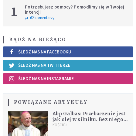
1
Potrzebujesz pomocy? Pomodlimy się w Twojej
intencji
62 komentarzy
BĄDŹ NA BIEŻĄCO
ŚLEDŹ NAS NA FACEBOOKU
ŚLEDŹ NAS NA TWITTERZE
ŚLEDŹ NAS NA INSTAGRAMIE
POWIĄZANE ARTYKUŁY
Abp Galbas: Przebaczenie jest
jak olej w silniku. Bez niego
silnik stanie w płomieniach
KOŚCIÓŁ