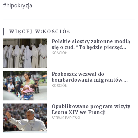
#hipokryzja
WIĘCEJ W:
KOŚCIÓŁ
Polskie siostry zakonne modlą
się o cud. "To będzie pieczęć
Pana Boga dla naszej wiary"
KOŚCIÓŁ
Proboszcz wezwał do
bombardowania migrantów.
"Masowy ogień przeciwko
KOŚCIÓŁ
najeźdźcom!"
Opublikowano program wizyty
Leona XIV we Francji
SERWIS PAPIESKI