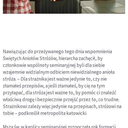
Nawiązując do przeżywanego tego dnia wspomnienia
Świętych Aniołów Stróżów, hierarcha zachęcił, by
członkowie wspólnoty seminaryjnej byli dla siebie
wzajemnie widzialnym odbiciem niewidzialnego anioła
stróża. – Dla strażnika jest ważne jedynie to, czy nie
złamałeś przepisów, a jeśli złamałeś, by cię na tym
przyłapać, dla stróża jest ważne to, by pomóc ci znaleźć
właściwą drogę i bezpiecznie przejść przez to, co trudne.
Strażnikowi zależy więc jedynie na przepisach, stróżowi na
tobie – podkreślił metropolita katowicki.
Msza św. w kaplicy seminaryjnej rozpoczęła rok formacji