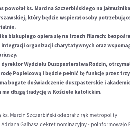
as powołał ks. Marcina Szczerbińskiego na jałmużnik
rszawskiej, który będzie wspierał osoby potrzebując
ialnie.
ka biskupiego opiera się na trzech filarach: bezpośr
integracji organizacji charytatywnych oraz wspoma
riuszy.
i, dyrektor Wydziału Duszpasterstwa Rodzin, otrzyma
odę Popielcową i będzie pełnić tę funkcję przez trzy 
i ma bogate doświadczenie duszpasterskie i akademic
 ma długą tradycję w Kościele katolickim.
ks. Marcin Szczerbiński odebrał z rąk metropolity
 Adriana Galbasa dekret nominacyjny - poinformowało 