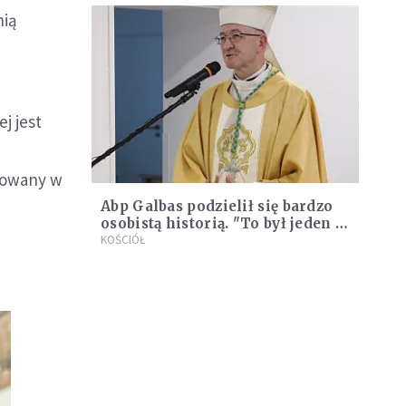
nią
j jest
a
ytowany w
Abp Galbas podzielił się bardzo
osobistą historią. "To był jeden z
ludzi, który najwięcej mi w życiu
KOŚCIÓŁ
dał"