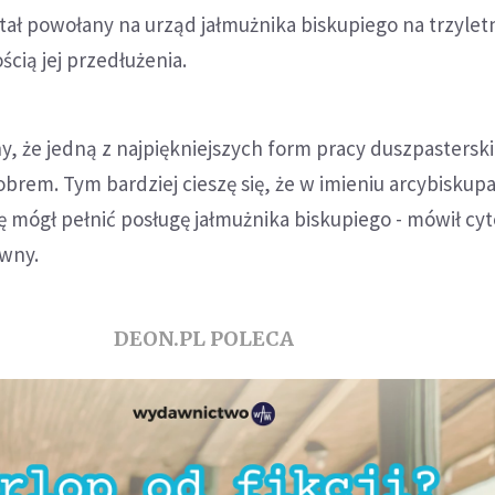
stał powołany na urząd jałmużnika biskupiego na trzylet
ścią jej przedłużenia.
, że jedną z najpiękniejszych form pracy duszpasterskie
rem. Tym bardziej cieszę się, że w imieniu arcybiskup
 mógł pełnić posługę jałmużnika biskupiego - mówił c
wny.
DEON.PL POLECA