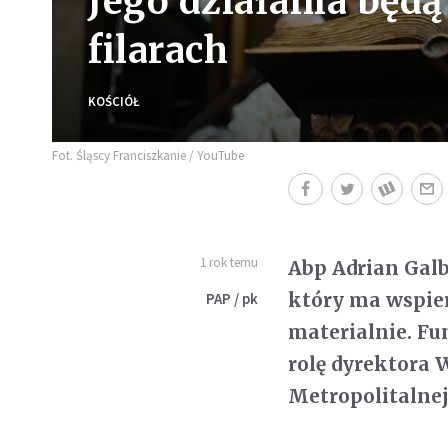
Jego działania będą
filarach
KOŚCIÓŁ
Fot. Śląscy Franciszkanie / YouTube
1 rok temu
Abp Adrian Galb
który ma wspier
PAP / pk
materialnie. Fun
rolę dyrektora 
Metropolitalnej