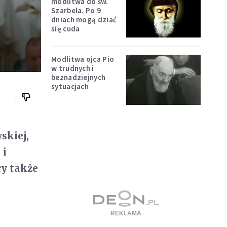
modlitwa do św.
Szarbela. Po 9
dniach mogą dziać
się cuda
Modlitwa ojca Pio
w trudnych i
beznadziejnych
sytuacjach
skiej,
 i
cy także