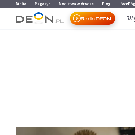
Przejdź do menu głównego
Przejdź do treści
Biblia
Magazyn
Modlitwa w drodze
Blogi
faceBó
Wy
Radio DEON