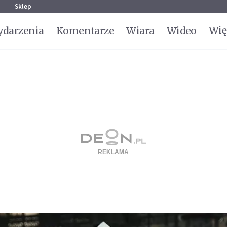
g
Sklep
Wię
darzenia
Komentarze
Wiara
Wideo