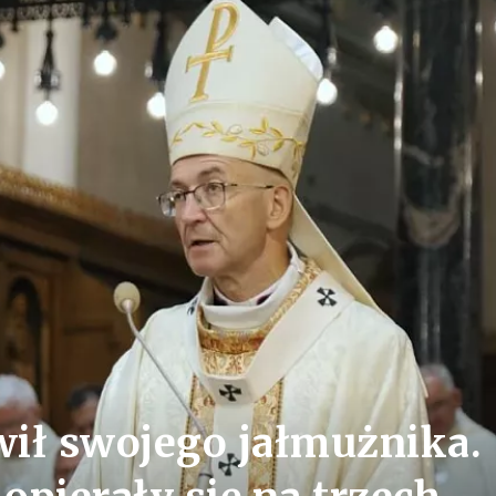
ił swojego jałmużnika.