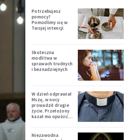
Potrzebujesz
pomocy?
Pomodlimy się w
Twojej intencji
Skuteczna
modlitwa w
sprawach trudnych
i beznadziejnych
W dzień odprawiał
Mszę, w nocy
prowadził drugie
życie. Przełożony
kazał mu opuścić
zakon
Niezawodna