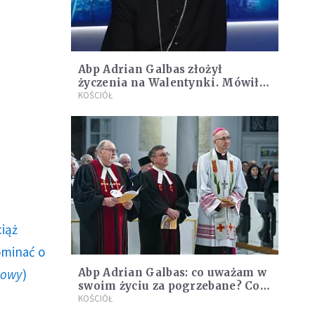
Abp Adrian Galbas złożył
życzenia na Walentynki. Mówił o
"jednym z najbardziej smutnych
KOŚCIÓŁ
zdań"
ciąż
ominać o
howy
)
Abp Adrian Galbas: co uważam w
swoim życiu za pogrzebane? Co
jest "trupem, który cuchnie"?
KOŚCIÓŁ