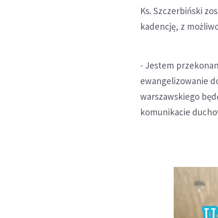
Ks. Szczerbiński zo
kadencję, z możliwo
- Jestem przekonany
ewangelizowanie dob
warszawskiego będę
komunikacie ducho