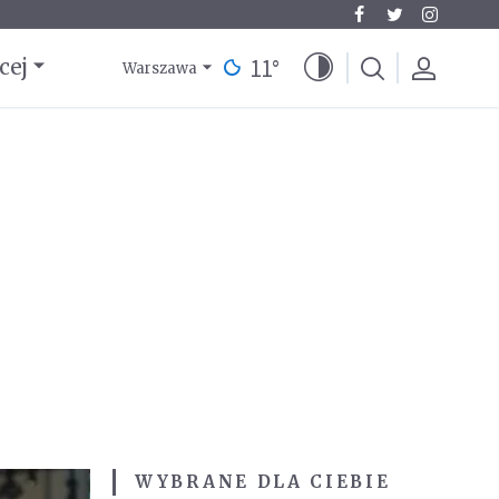
11
°
cej
Warszawa
WYBRANE DLA CIEBIE