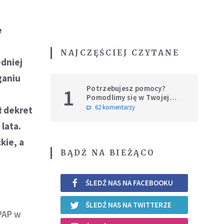
a
e
NAJCZĘŚCIEJ CZYTANE
edniej
ganiu
Potrzebujesz pomocy?
1
Pomodlimy się w Twojej
intencji
62 komentarzy
ł dekret
lata.
kie, a
BĄDŹ NA BIEŻĄCO
ŚLEDŹ NAS NA FACEBOOKU
ŚLEDŹ NAS NA TWITTERZE
PAP w