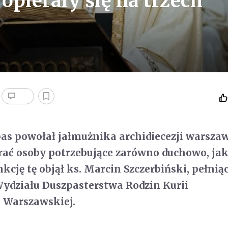
 opierały się na trzech
as powołał jałmużnika archidiecezji warszaw
ać osoby potrzebujące zarówno duchowo, jak
kcję tę objął ks. Marcin Szczerbiński, pełnią
Wydziału Duszpasterstwa Rodzin Kurii
 Warszawskiej.