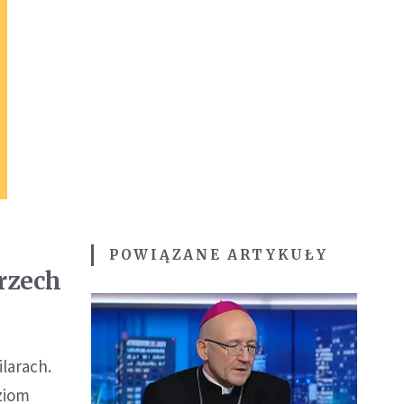
POWIĄZANE ARTYKUŁY
trzech
ilarach.
ziom