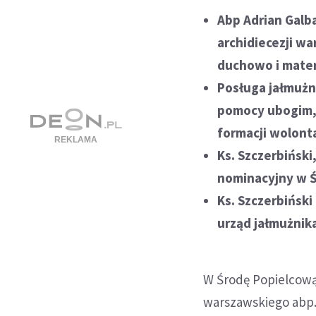
Abp Adrian Galb
archidiecezji wa
duchowo i mater
Posługa jałmużni
pomocy ubogim, 
formacji wolonta
Ks. Szczerbińsk
nominacyjny w Śr
Ks. Szczerbińsk
urząd jałmużnika
W Środę Popielcową 
warszawskiego abp.