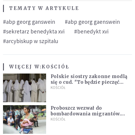
TEMATY W ARTYKULE
#abp georg ganswein
#abp georg gaenswein
#sekretarz benedykta xvi
#benedykt xvi
#arcybiskup w szpitalu
WIĘCEJ W:
KOŚCIÓŁ
Polskie siostry zakonne modlą
się o cud. "To będzie pieczęć
Pana Boga dla naszej wiary"
KOŚCIÓŁ
Proboszcz wezwał do
bombardowania migrantów.
"Masowy ogień przeciwko
KOŚCIÓŁ
najeźdźcom!"