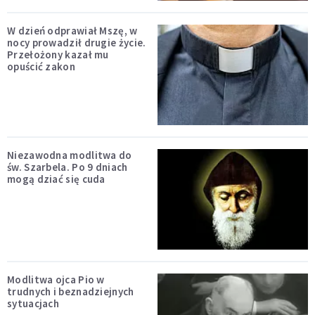
W dzień odprawiał Mszę, w
nocy prowadził drugie życie.
Przełożony kazał mu
opuścić zakon
Niezawodna modlitwa do
św. Szarbela. Po 9 dniach
mogą dziać się cuda
Modlitwa ojca Pio w
trudnych i beznadziejnych
sytuacjach