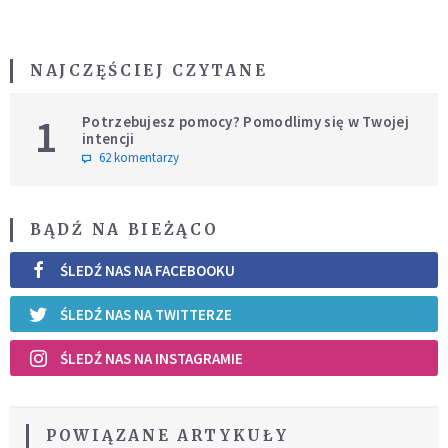
NAJCZĘŚCIEJ CZYTANE
1
Potrzebujesz pomocy? Pomodlimy się w Twojej
intencji
62 komentarzy
BĄDŹ NA BIEŻĄCO
ŚLEDŹ NAS NA FACEBOOKU
ŚLEDŹ NAS NA TWITTERZE
ŚLEDŹ NAS NA INSTAGRAMIE
POWIĄZANE ARTYKUŁY