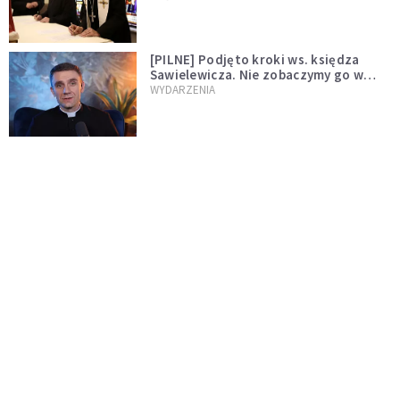
[PILNE] Podjęto kroki ws. księdza
Sawielewicza. Nie zobaczymy go w
mediach
WYDARZENIA