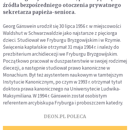
źródła bezpośredniego otoczenia prywatnego
sekretarza papieża-seniora.
Georg Gänswein urodził się 30 lipca 1956 r. w miejscowości
Waldshut w Schwarzwaldzie jako najstarsze z pięciorga
dzieci. Studiował we Fryburgu Bryzgowijskim i w Rzymie.
Święcenia kapłańskie otrzymał 31 maja 1984 r. i należy do
prezbiterium archidiecezji we Fryburgu Bryzgowijskim.
Początkowo pracował w duszpasterstwie w swojej rodzimej
diecezji, a następnie studiował prawo kanoniczne w
Monachium. Był też asystentem naukowym w tamtejszym
Instytucie Kanonicznym, po czym w 1993 r. otrzymał tytuł
doktora prawa kanonicznego na Uniwersytecie Ludwika-
Maksymiliana. W 1994 r. Gänswein został osobistym
referentem arcybiskupa Fryburga i proboszczem katedry.
DEON.PL POLECA