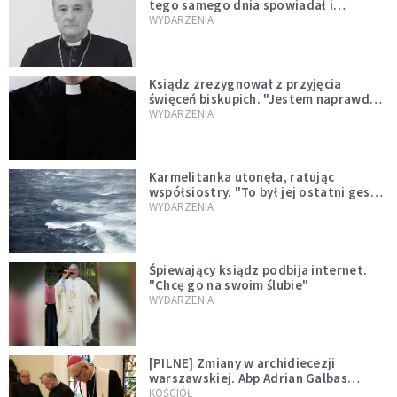
tego samego dnia spowiadał i
sprawował Mszę świętą
WYDARZENIA
Ksiądz zrezygnował z przyjęcia
święceń biskupich. "Jestem naprawdę
niegodny"
WYDARZENIA
Karmelitanka utonęła, ratując
współsiostry. "To był jej ostatni gest
miłości"
WYDARZENIA
Śpiewający ksiądz podbija internet.
"Chcę go na swoim ślubie"
WYDARZENIA
[PILNE] Zmiany w archidiecezji
warszawskiej. Abp Adrian Galbas
wręczył dekrety nowym proboszczom
KOŚCIÓŁ