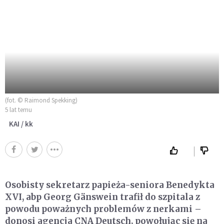
(fot. © Raimond Spekking)
5 lat temu
KAI / kk
Osobisty sekretarz papieża-seniora Benedykta
XVI, abp Georg Gänswein trafił do szpitala z
powodu poważnych problemów z nerkami –
donosi agencja CNA Deutsch, powołując się na