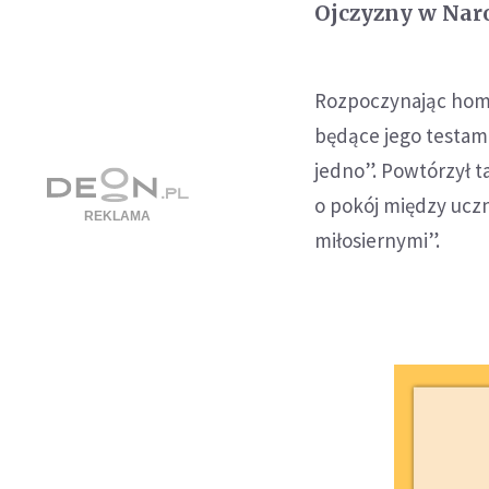
Ojczyzny w Naro
Rozpoczynając homi
będące jego testame
jedno”. Powtórzył t
o pokój między uczn
miłosiernymi”.