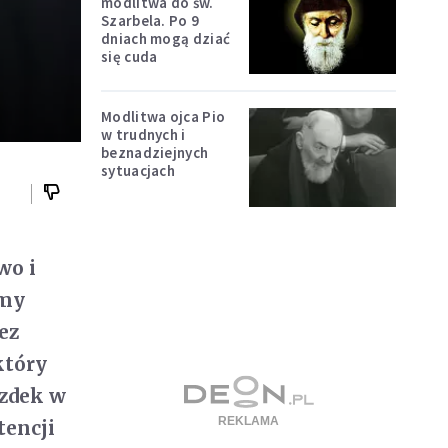
modlitwa do św.
Szarbela. Po 9
dniach mogą dziać
się cuda
Modlitwa ojca Pio
w trudnych i
beznadziejnych
sytuacjach
wo i
imy
ez
który
uzdek w
tencji