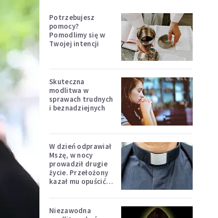
Potrzebujesz
pomocy?
Pomodlimy się w
Twojej intencji
Skuteczna
modlitwa w
sprawach trudnych
i beznadziejnych
W dzień odprawiał
Mszę, w nocy
prowadził drugie
życie. Przełożony
kazał mu opuścić
zakon
Niezawodna