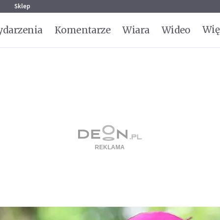
g
Sklep
Wię
darzenia
Komentarze
Wiara
Wideo