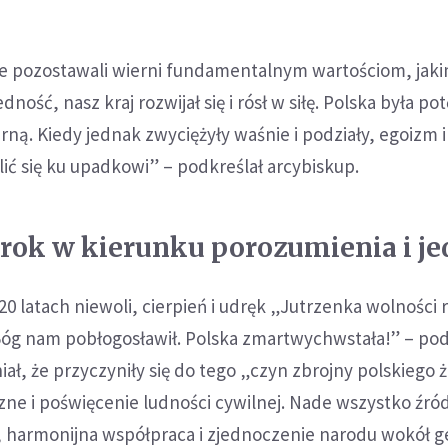
ie pozostawali wierni fundamentalnym wartościom, jaki
dność, nasz kraj rozwijał się i rósł w siłę. Polska była po
arną. Kiedy jednak zwyciężyły waśnie i podziały, egoizm 
lić się ku upadkowi” – podkreślał arcybiskup.
rok w kierunku porozumienia i je
0 latach niewoli, cierpień i udręk „Jutrzenka wolności 
Bóg nam pobłogosławił. Polska zmartwychwstała!” – pod
iał, że przyczyniły się do tego „czyn zbrojny polskiego ż
zne i poświęcenie ludności cywilnej. Nade wszystko źr
, harmonijna współpraca i zjednoczenie narodu wokół g