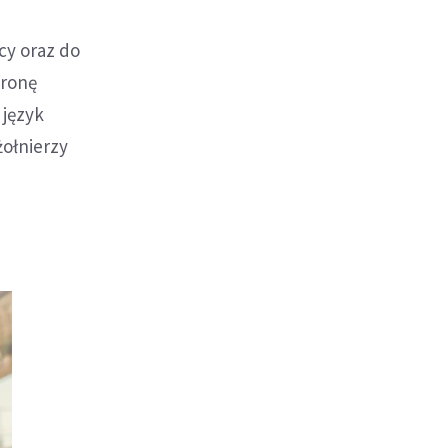
cy oraz do
tronę
 język
ołnierzy