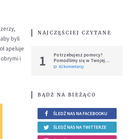
zerzy,
NAJCZĘŚCIEJ CZYTANE
aby byli
oł apeluje
Potrzebujesz pomocy?
1
dobrymi i
Pomodlimy się w Twojej
intencji
62 komentarzy
BĄDŹ NA BIEŻĄCO
ŚLEDŹ NAS NA FACEBOOKU
ŚLEDŹ NAS NA TWITTERZE