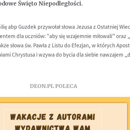
dowe Święto Niepodległości.
lię abp Guzdek przywołał słowa Jezusa z Ostatniej Wiec
ntem dla uczniów: "aby się wzajemnie miłowali” oraz „
akże słowa św. Pawła z Listu do Efezjan, w których Apost
iami Chrystusa i wzywa do bycia dla siebie nawzajem „
DEON.PL POLECA