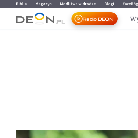
Przejdź do menu głównego
Przejdź do treści
Biblia
Magazyn
Modlitwa w drodze
Blogi
faceBó
Wy
Radio DEON