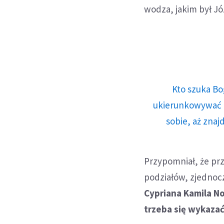
wodza, jakim był Józ
Kto szuka Bo
ukierunkowywać n
sobie, aż znaj
Przypomniał, że prz
podziałów, zjednoc
Cypriana Kamila N
trzeba się wykazać 