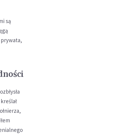
mi są
tęgą
i prywata,
dności
rozbłysła
kreślał
ołnierza,
ódłem
enialnego