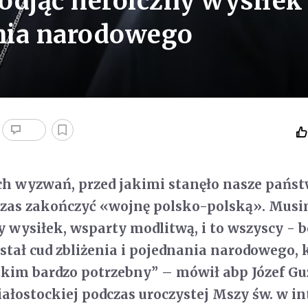
odjąć heroiczny wysiłek
ania narodowego
ch wyzwań, przed jakimi stanęło nasze państ
czas zakończyć «wojnę polsko-polską». Mus
y wysiłek, wsparty modlitwą, i to wszyscy - b
stał cud zbliżenia i pojednania narodowego, 
tkim bardzo potrzebny” – mówił abp Józef G
iałostockiej podczas uroczystej Mszy św. w in