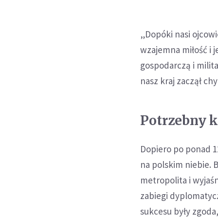
„Dopóki nasi ojcow
wzajemna miłość i je
gospodarczą i milit
nasz kraj zaczął chy
Potrzebny k
Dopiero po ponad 12
na polskim niebie. 
metropolita i wyjaśn
zabiegi dyplomatyc
sukcesu były zgoda