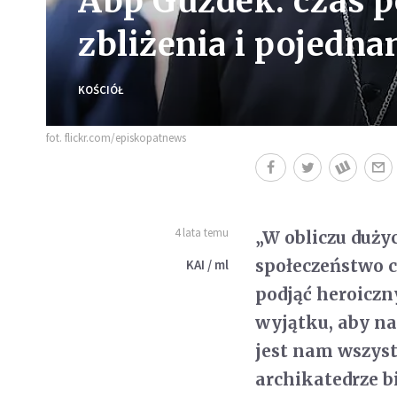
Abp Guzdek: czas p
zbliżenia i pojedn
KOŚCIÓŁ
fot. flickr.com/episkopatnews
4 lata temu
„W obliczu duży
społeczeństwo 
KAI / ml
podjąć heroiczn
wyjątku, aby na
jest nam wszys
archikatedrze b