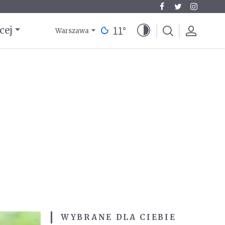
11
°
cej
Warszawa
WYBRANE DLA CIEBIE