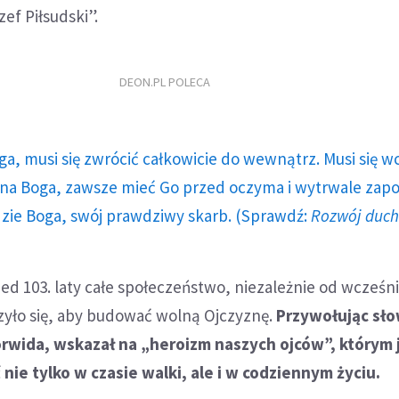
ef Piłsudski”.
DEON.PL POLECA
ga, musi się zwrócić całkowicie do wewnątrz. Musi się w
a Boga, zawsze mieć Go przed oczyma i wytrwale zap
dzie Boga, swój prawdziwy skarb. (Sprawdź:
Rozwój duc
ed 103. laty całe społeczeństwo, niezależnie od wcześn
zyło się, aby budować wolną Ojczyznę.
Przywołując sł
orwida, wskazał na „heroizm naszych ojców”, którym
nie tylko w czasie walki, ale i w codziennym życiu.