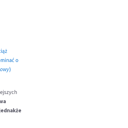
ciąż
ominać o
howy
)
iejszych
owa
 jednakże