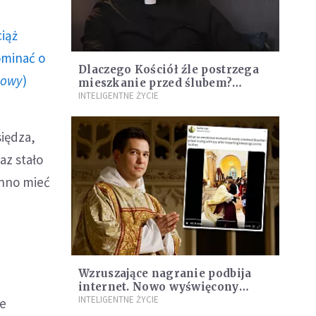
ciąż
ominać o
Dlaczego Kościół źle postrzega
howy
)
mieszkanie przed ślubem?
Ksiądz wyjaśnia
INTELIGENTNE ŻYCIE
iędza,
az stało
inno mieć
Wzruszające nagranie podbija
internet. Nowo wyświęcony
ksiądz w objęciach swojej matki
INTELIGENTNE ŻYCIE
ne