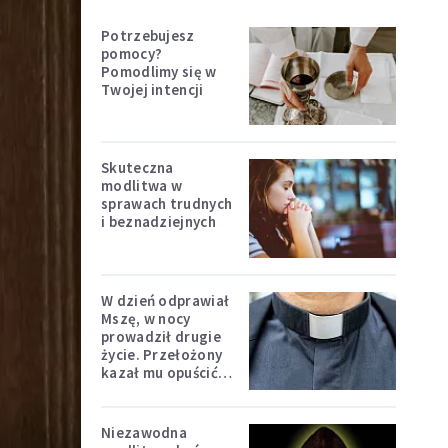
Potrzebujesz
pomocy?
Pomodlimy się w
Twojej intencji
Skuteczna
modlitwa w
sprawach trudnych
i beznadziejnych
W dzień odprawiał
Mszę, w nocy
prowadził drugie
życie. Przełożony
kazał mu opuścić
zakon
Niezawodna