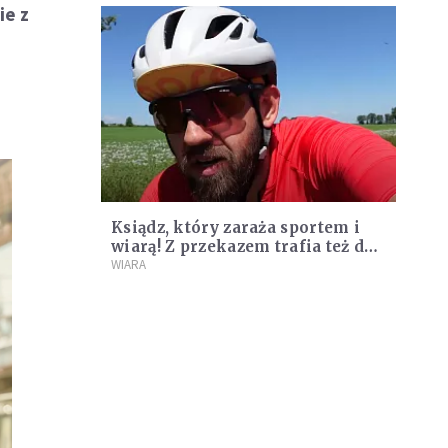
ie z
Ksiądz, który zaraża sportem i
wiarą! Z przekazem trafia też do
niewierzących
WIARA