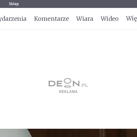
g
Sklep
Wię
darzenia
Komentarze
Wiara
Wideo