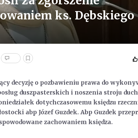
sił za zgorszenie
owaniem ks. Dębskiego
jący decyzję o pozbawieniu prawa do wykon
osług duszpasterskich i noszenia stroju du
poniedziałek dotychczasowemu księdzu rzecz
łostocki abp Józef Guzdek. Abp Guzdek przepr
" spowodowane zachowaniem księdza.