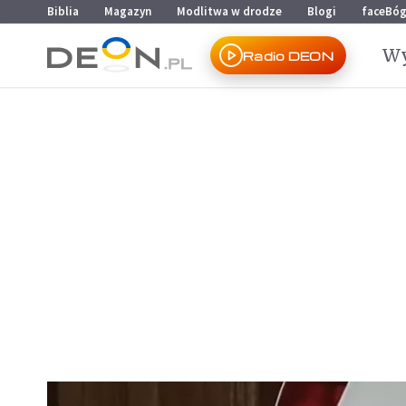
Przejdź do menu głównego
Przejdź do treści
Biblia
Magazyn
Modlitwa w drodze
Blogi
faceBó
Wy
Radio DEON