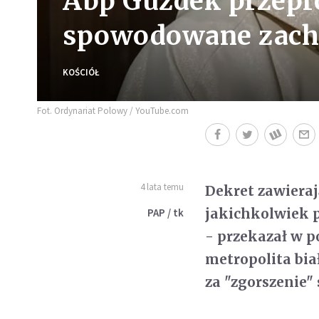
Abp Guzdek przepro
spowodowane zach
KOŚCIÓŁ
Fot. Ordynariat Polowy / YouTube.com
4 lata temu
Dekret zawiera
jakichkolwiek p
PAP / tk
- przekazał w 
metropolita bia
za "zgorszenie