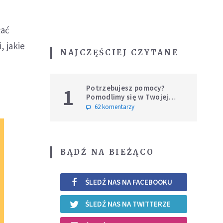
łać
, jakie
NAJCZĘŚCIEJ CZYTANE
Potrzebujesz pomocy?
1
Pomodlimy się w Twojej
intencji
62 komentarzy
BĄDŹ NA BIEŻĄCO
ŚLEDŹ NAS NA FACEBOOKU
ŚLEDŹ NAS NA TWITTERZE