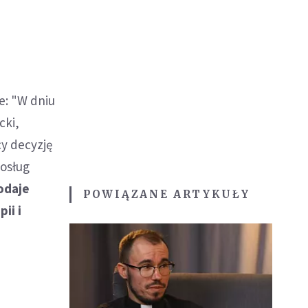
e: "W dniu
cki,
cy decyzję
osług
odaje
POWIĄZANE ARTYKUŁY
ii i