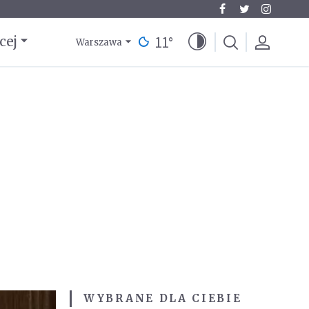
11
°
cej
Warszawa
WYBRANE DLA CIEBIE