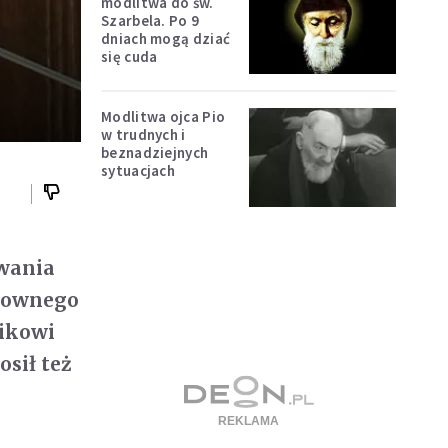
modlitwa do św.
Szarbela. Po 9
dniach mogą dziać
się cuda
Modlitwa ojca Pio
w trudnych i
beznadziejnych
sytuacjach
ywania
chownego
nikowi
osił też