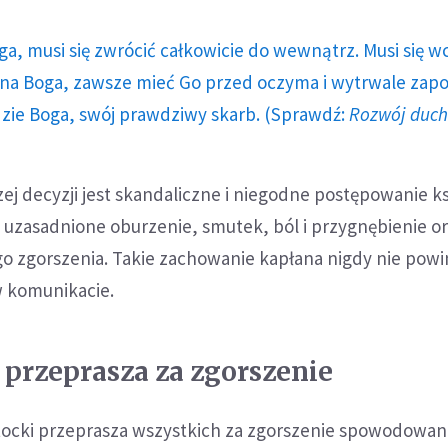
ga, musi się zwrócić całkowicie do wewnątrz. Musi się w
a Boga, zawsze mieć Go przed oczyma i wytrwale zap
dzie Boga, swój prawdziwy skarb. (Sprawdź:
Rozwój duc
 decyzji jest skandaliczne i niegodne postępowanie ks
uzasadnione oburzenie, smutek, ból i przygnębienie or
go zgorszenia. Takie zachowanie kapłana nigdy nie pow
w komunikacie.
przeprasza za zgorszenie
stocki przeprasza wszystkich za zgorszenie spowodowa