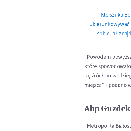
Kto szuka Bo
ukierunkowywać n
sobie, aż znaj
"Powodem powyższej
które spowodowało 
się źródłem wielkie
miejsca" - podano 
Abp Guzdek 
"Metropolita Biało