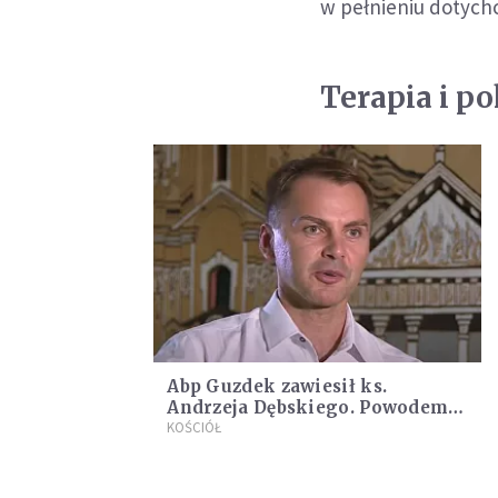
w pełnieniu dotych
Terapia i po
Abp Guzdek zawiesił ks.
Andrzeja Dębskiego. Powodem
wiadomości jakie miał wysłać
KOŚCIÓŁ
do nieznajomej