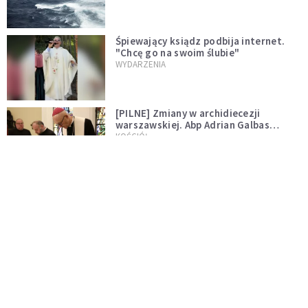
Śpiewający ksiądz podbija internet.
"Chcę go na swoim ślubie"
WYDARZENIA
[PILNE] Zmiany w archidiecezji
warszawskiej. Abp Adrian Galbas
wręczył dekrety nowym proboszczom
KOŚCIÓŁ
[PILNE] Podjęto kroki ws. księdza
Sawielewicza. Nie zobaczymy go w
mediach
WYDARZENIA