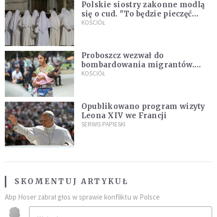
Polskie siostry zakonne modlą
się o cud. "To będzie pieczęć
Pana Boga dla naszej wiary"
KOŚCIÓŁ
Proboszcz wezwał do
bombardowania migrantów.
"Masowy ogień przeciwko
KOŚCIÓŁ
najeźdźcom!"
Opublikowano program wizyty
Leona XIV we Francji
SERWIS PAPIESKI
SKOMENTUJ ARTYKUŁ
Abp Hoser zabrał głos w sprawie konfliktu w Polsce