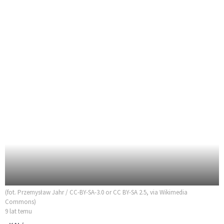
(fot. Przemysław Jahr / CC-BY-SA-3.0 or CC BY-SA 2.5, via Wikimedia
Commons)
9 lat temu