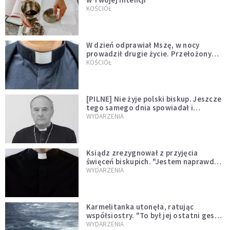
KOŚCIÓŁ
W dzień odprawiał Mszę, w nocy
prowadził drugie życie. Przełożony
kazał mu opuścić zakon
KOŚCIÓŁ
[PILNE] Nie żyje polski biskup. Jeszcze
tego samego dnia spowiadał i
sprawował Mszę świętą
WYDARZENIA
Ksiądz zrezygnował z przyjęcia
święceń biskupich. "Jestem naprawdę
niegodny"
WYDARZENIA
Karmelitanka utonęła, ratując
współsiostry. "To był jej ostatni gest
miłości"
WYDARZENIA