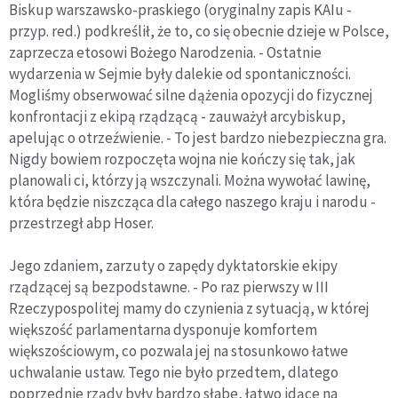
Biskup warszawsko-praskiego (oryginalny zapis KAIu -
przyp. red.) podkreślił, że to, co się obecnie dzieje w Polsce,
zaprzecza etosowi Bożego Narodzenia. - Ostatnie
wydarzenia w Sejmie były dalekie od spontaniczności.
Mogliśmy obserwować silne dążenia opozycji do fizycznej
konfrontacji z ekipą rządzącą - zauważył arcybiskup,
apelując o otrzeźwienie. - To jest bardzo niebezpieczna gra.
Nigdy bowiem rozpoczęta wojna nie kończy się tak, jak
planowali ci, którzy ją wszczynali. Można wywołać lawinę,
która będzie niszcząca dla całego naszego kraju i narodu -
przestrzegł abp Hoser.
Jego zdaniem, zarzuty o zapędy dyktatorskie ekipy
rządzącej są bezpodstawne. - Po raz pierwszy w III
Rzeczypospolitej mamy do czynienia z sytuacją, w której
większość parlamentarna dysponuje komfortem
większościowym, co pozwala jej na stosunkowo łatwe
uchwalanie ustaw. Tego nie było przedtem, dlatego
poprzednie rządy były bardzo słabe, łatwo idące na