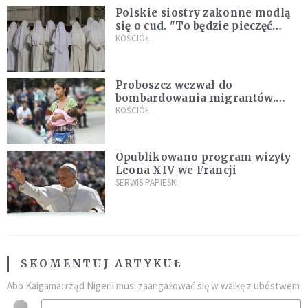
Polskie siostry zakonne modlą
się o cud. "To będzie pieczęć
Pana Boga dla naszej wiary"
KOŚCIÓŁ
Proboszcz wezwał do
bombardowania migrantów.
"Masowy ogień przeciwko
KOŚCIÓŁ
najeźdźcom!"
Opublikowano program wizyty
Leona XIV we Francji
SERWIS PAPIESKI
SKOMENTUJ ARTYKUŁ
Abp Kaigama: rząd Nigerii musi zaangażować się w walkę z ubóstwem