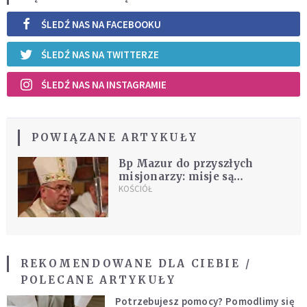
ŚLEDŹ NAS NA FACEBOOKU
ŚLEDŹ NAS NA TWITTERZE
ŚLEDŹ NAS NA INSTAGRAMIE
POWIĄZANE ARTYKUŁY
Bp Mazur do przyszłych
misjonarzy: misje są
odpowiedzią na miłość Boga
KOŚCIÓŁ
REKOMENDOWANE DLA CIEBIE /
POLECANE ARTYKUŁY
Potrzebujesz pomocy? Pomodlimy się