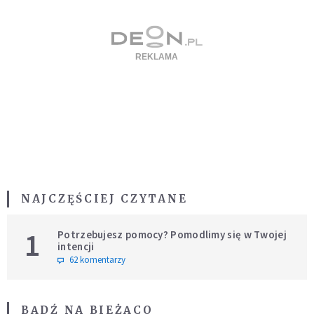
NAJCZĘŚCIEJ CZYTANE
1
Potrzebujesz pomocy? Pomodlimy się w Twojej
intencji
62 komentarzy
BĄDŹ NA BIEŻĄCO