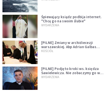
Śpiewający ksiądz podbija internet.
"Chcę go na swoim ślubie"
WYDARZENIA
[PILNE] Zmiany w archidiecezji
warszawskiej. Abp Adrian Galbas
wręczył dekrety nowym proboszczom
KOŚCIÓŁ
[PILNE] Podjęto kroki ws. księdza
Sawielewicza. Nie zobaczymy go w
mediach
WYDARZENIA