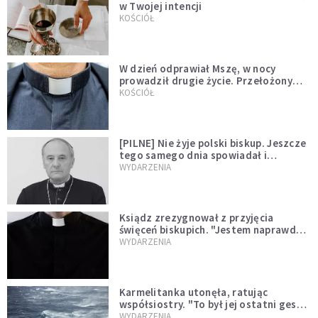
w Twojej intencji
KOŚCIÓŁ
W dzień odprawiał Mszę, w nocy
prowadził drugie życie. Przełożony
kazał mu opuścić zakon
KOŚCIÓŁ
[PILNE] Nie żyje polski biskup. Jeszcze
tego samego dnia spowiadał i
sprawował Mszę świętą
WYDARZENIA
Ksiądz zrezygnował z przyjęcia
święceń biskupich. "Jestem naprawdę
niegodny"
WYDARZENIA
Karmelitanka utonęła, ratując
współsiostry. "To był jej ostatni gest
miłości"
WYDARZENIA