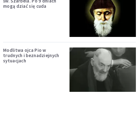
św. Szarbela. Po 9 dniach
mogą dziać się cuda
Modlitwa ojca Pio w
trudnych i beznadziejnych
sytuacjach