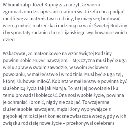
W homilii abp Józef Kupny zaznaczył, że wierni
zgromadzeni dzisiaj w sanktuarium św. Józefa chcą podjąć
modlitwę za małżeństwa i rodziny, by miały siłę budować
wierną miłość małżeńską i rodzinną na wzór Świętej Rodziny
i by sprostały zadaniu chrześcijańskiego wychowania swoich
dzieci.
Wskazywał, że małżonkowie na wzór Świętej Rodziny
powinni sobie służyć nawzajem. – Mężczyzna musi być sługą
wielu spraw w swoim zawodzie, w swoim życiowym
powołaniu, w małżeństwie i w rodzinie. Musi być sługą tej,
której ślubował miłość. Kobieta w małżeństwie powinna być
służebnicą życia tak jak Maryja. To jest jej powołanie i ku
temu prowadzi kobiecość. Ona nosi w sobie życie, powinna
je ochraniać i bronić, nigdy nie zabijać. To wzajemne
służenie sobie nawzajem, męża i żony wypływające z
głębokiej miłości jest konieczne zwłaszcza wtedy, gdy w ich
związku rodzi się nowe życie – przekonywał celebrans.