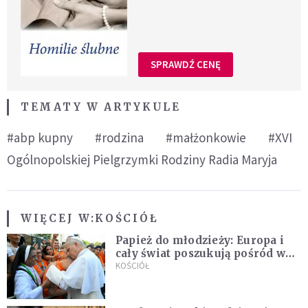
SPRAWDŹ CENĘ
TEMATY W ARTYKULE
#abp kupny
#rodzina
#małżonkowie
#XVI
Ogólnopolskiej Pielgrzymki Rodziny Radia Maryja
WIĘCEJ W:
KOŚCIÓŁ
Papież do młodzieży: Europa i
cały świat poszukują pośród was
nowych świętych
KOŚCIÓŁ