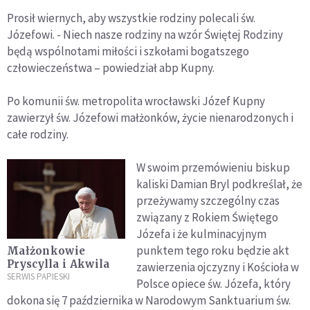
Prosił wiernych, aby wszystkie rodziny polecali św.
Józefowi. - Niech nasze rodziny na wzór Świętej Rodziny
będą wspólnotami miłości i szkołami bogatszego
człowieczeństwa – powiedział abp Kupny.
Po komunii św. metropolita wrocławski Józef Kupny
zawierzył św. Józefowi małżonków, życie nienarodzonych i
całe rodziny.
W swoim przemówieniu biskup
kaliski Damian Bryl podkreślał, że
przeżywamy szczególny czas
związany z Rokiem Świętego
Józefa i że kulminacyjnym
punktem tego roku będzie akt
Małżonkowie
Pryscylla i Akwila
zawierzenia ojczyzny i Kościoła w
SERWIS PAPIESKI
Polsce opiece św. Józefa, który
dokona się 7 października w Narodowym Sanktuarium św.