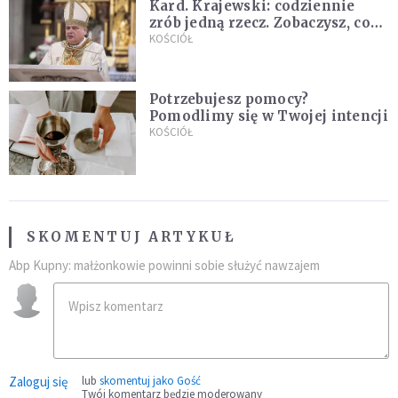
Kard. Krajewski: codziennie
zrób jedną rzecz. Zobaczysz, co
stanie się z twoim życiem
KOŚCIÓŁ
Potrzebujesz pomocy?
Pomodlimy się w Twojej intencji
KOŚCIÓŁ
SKOMENTUJ ARTYKUŁ
Abp Kupny: małżonkowie powinni sobie służyć nawzajem
Zaloguj się
lub
skomentuj jako Gość
Twój komentarz będzie moderowany