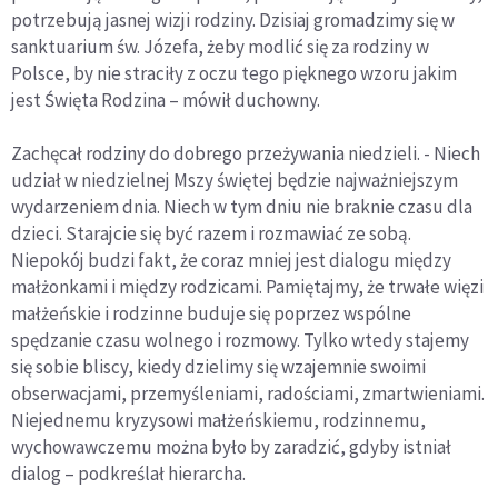
potrzebują jasnej wizji rodziny. Dzisiaj gromadzimy się w
sanktuarium św. Józefa, żeby modlić się za rodziny w
Polsce, by nie straciły z oczu tego pięknego wzoru jakim
jest Święta Rodzina – mówił duchowny.
Zachęcał rodziny do dobrego przeżywania niedzieli. - Niech
udział w niedzielnej Mszy świętej będzie najważniejszym
wydarzeniem dnia. Niech w tym dniu nie braknie czasu dla
dzieci. Starajcie się być razem i rozmawiać ze sobą.
Niepokój budzi fakt, że coraz mniej jest dialogu między
małżonkami i między rodzicami. Pamiętajmy, że trwałe więzi
małżeńskie i rodzinne buduje się poprzez wspólne
spędzanie czasu wolnego i rozmowy. Tylko wtedy stajemy
się sobie bliscy, kiedy dzielimy się wzajemnie swoimi
obserwacjami, przemyśleniami, radościami, zmartwieniami.
Niejednemu kryzysowi małżeńskiemu, rodzinnemu,
wychowawczemu można było by zaradzić, gdyby istniał
dialog – podkreślał hierarcha.