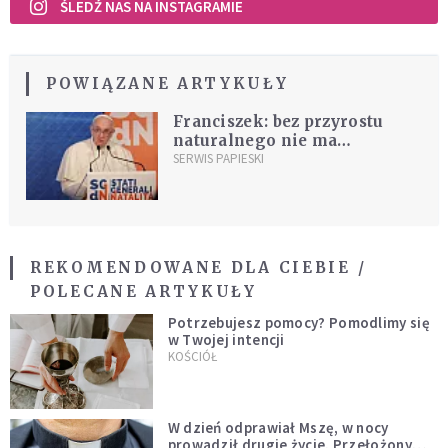
ŚLEDŹ NAS NA INSTAGRAMIE
POWIĄZANE ARTYKUŁY
Franciszek: bez przyrostu
naturalnego nie ma
przyszłości
SERWIS PAPIESKI
REKOMENDOWANE DLA CIEBIE /
POLECANE ARTYKUŁY
Potrzebujesz pomocy? Pomodlimy się
w Twojej intencji
KOŚCIÓŁ
W dzień odprawiał Mszę, w nocy
prowadził drugie życie. Przełożony