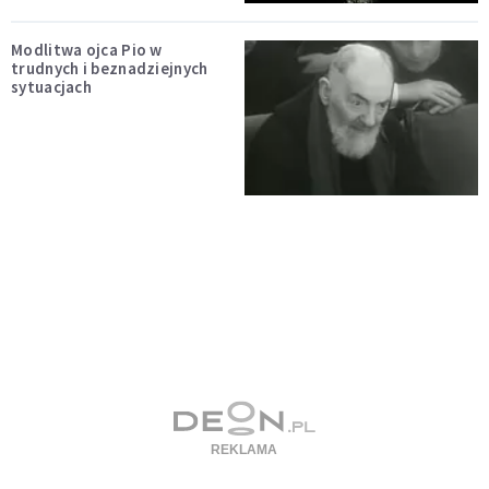
Modlitwa ojca Pio w
trudnych i beznadziejnych
sytuacjach