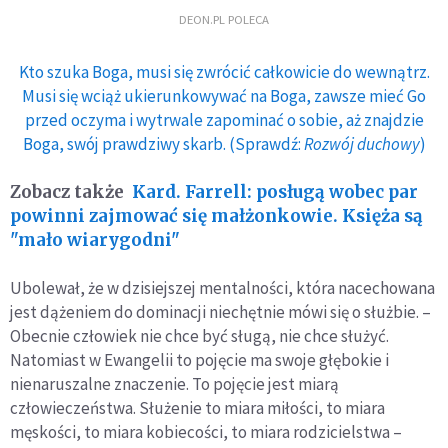
DEON.PL POLECA
Kto szuka Boga, musi się zwrócić całkowicie do wewnątrz.
Musi się wciąż ukierunkowywać na Boga, zawsze mieć Go
przed oczyma i wytrwale zapominać o sobie, aż znajdzie
Boga, swój prawdziwy skarb. (Sprawdź:
Rozwój duchowy
)
Zobacz także
Kard. Farrell: posługą wobec par
powinni zajmować się małżonkowie. Księża są
"mało wiarygodni"
Ubolewał, że w dzisiejszej mentalności, która nacechowana
jest dążeniem do dominacji niechętnie mówi się o służbie. –
Obecnie człowiek nie chce być sługą, nie chce służyć.
Natomiast w Ewangelii to pojęcie ma swoje głębokie i
nienaruszalne znaczenie. To pojęcie jest miarą
człowieczeństwa. Służenie to miara miłości, to miara
męskości, to miara kobiecości, to miara rodzicielstwa –