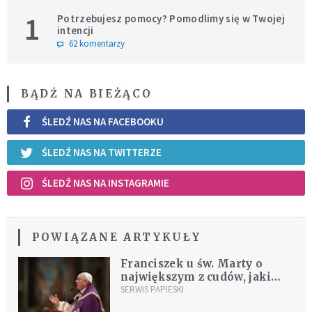
1
Potrzebujesz pomocy? Pomodlimy się w Twojej
intencji
62 komentarzy
BĄDŹ NA BIEŻĄCO
ŚLEDŹ NAS NA FACEBOOKU
ŚLEDŹ NAS NA TWITTERZE
ŚLEDŹ NAS NA INSTAGRAMIE
POWIĄZANE ARTYKUŁY
Franciszek u św. Marty o
największym z cudów, jaki
uczynił Jezus
SERWIS PAPIESKI