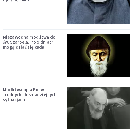
Niezawodna modlitwa do
św. Szarbela. Po 9 dniach
mogą dziać się cuda
Modlitwa ojca Pio w
trudnych i beznadziejnych
sytuacjach