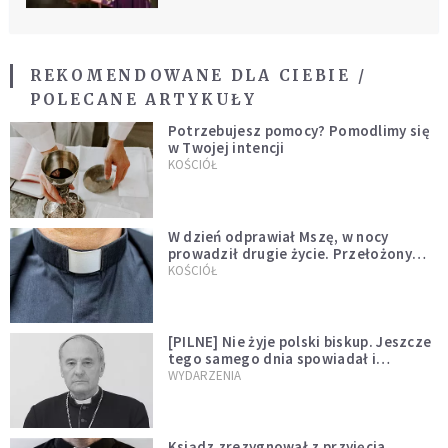
REKOMENDOWANE DLA CIEBIE /
POLECANE ARTYKUŁY
Potrzebujesz pomocy? Pomodlimy się
w Twojej intencji
KOŚCIÓŁ
W dzień odprawiał Mszę, w nocy
prowadził drugie życie. Przełożony
kazał mu opuścić zakon
KOŚCIÓŁ
[PILNE] Nie żyje polski biskup. Jeszcze
tego samego dnia spowiadał i
sprawował Mszę świętą
WYDARZENIA
Ksiądz zrezygnował z przyjęcia