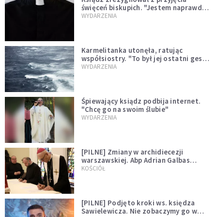
święceń biskupich. "Jestem naprawdę
niegodny"
WYDARZENIA
Karmelitanka utonęła, ratując
współsiostry. "To był jej ostatni gest
miłości"
WYDARZENIA
Śpiewający ksiądz podbija internet.
"Chcę go na swoim ślubie"
WYDARZENIA
[PILNE] Zmiany w archidiecezji
warszawskiej. Abp Adrian Galbas
wręczył dekrety nowym proboszczom
KOŚCIÓŁ
[PILNE] Podjęto kroki ws. księdza
Sawielewicza. Nie zobaczymy go w