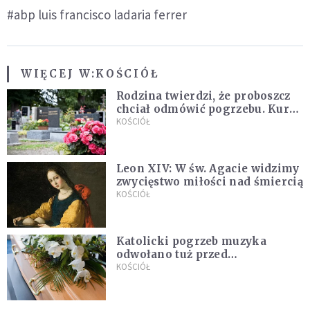
#abp luis francisco ladaria ferrer
WIĘCEJ W:
KOŚCIÓŁ
Rodzina twierdzi, że proboszcz
chciał odmówić pogrzebu. Kuria
zapowiada wyjaśnienia
KOŚCIÓŁ
Leon XIV: W św. Agacie widzimy
zwycięstwo miłości nad śmiercią
KOŚCIÓŁ
Katolicki pogrzeb muzyka
odwołano tuż przed
uroczystością. Powodem była
KOŚCIÓŁ
przynależność do masonerii