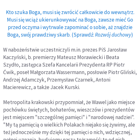
Kto szuka Boga, musi się zwrócić całkowicie do wewnątrz.
Musi się wciąż ukierunkowywać na Boga, zawsze mieć Go
przed oczyma i wytrwale zapominać o sobie, aż znajdzie
Boga, swój prawdziwy skarb. (Sprawdź:
Rozwój duchowy
)
W nabożeństwie uczestniczyli m.in. prezes PiS Jarosław
Kaczyński, b. premierzy Mateusz Morawiecki i Beata
Szydło, zastępca Szefa Kancelarii Prezydenta RP Piotr
Ćwik, poseł Małgorzata Wassermann, posłowie Piotr Gliński,
Andrzej Adamczyk, Przemysław Czarnek, Antoni
Macierewicz, a także Jacek Kurski.
Metropolita krakowski przypomniał, że Wawel jako miejsce
pochówku świętych, bohaterów, wieszczów i prezydentów
jest miejscem "szczególnej pamięci" i "narodowej nadziei".
"My tą pamięcią o wielkich Polakach niejako się żywimy, ale
też jednocześnie my dzięki tej pamięci o nich, wdzięcznej,
pełnej uznania, budujemy naszą tożsamość; to od nich -