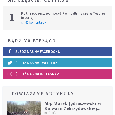
NAJCZĘŚCIEJ CZYTANE
1
Potrzebujesz pomocy? Pomodlimy się w Twojej
intencji
62 komentarzy
BĄDŹ NA BIEŻĄCO
ŚLEDŹ NAS NA FACEBOOKU
ŚLEDŹ NAS NA TWITTERZE
ŚLEDŹ NAS NA INSTAGRAMIE
POWIĄZANE ARTYKUŁY
Abp Marek Jędraszewski w
Kalwarii Zebrzydowskiej:
Kochajcie każde życie
KOŚCIÓŁ