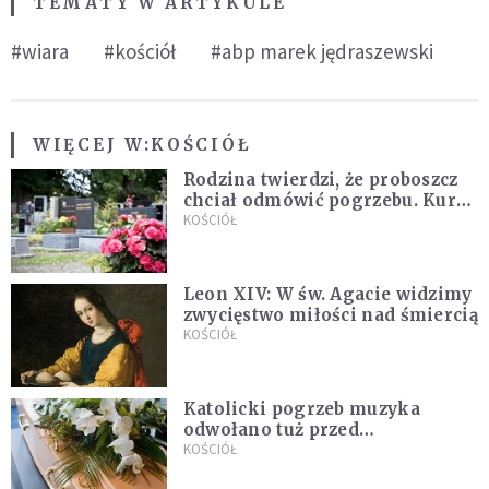
TEMATY W ARTYKULE
#wiara
#kościół
#abp marek jędraszewski
WIĘCEJ W:
KOŚCIÓŁ
Rodzina twierdzi, że proboszcz
chciał odmówić pogrzebu. Kuria
zapowiada wyjaśnienia
KOŚCIÓŁ
Leon XIV: W św. Agacie widzimy
zwycięstwo miłości nad śmiercią
KOŚCIÓŁ
Katolicki pogrzeb muzyka
odwołano tuż przed
uroczystością. Powodem była
KOŚCIÓŁ
przynależność do masonerii