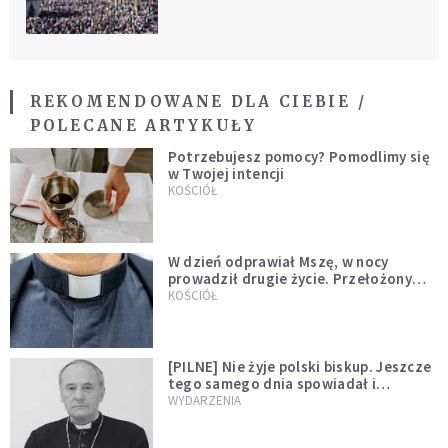
REKOMENDOWANE DLA CIEBIE /
POLECANE ARTYKUŁY
Potrzebujesz pomocy? Pomodlimy się
w Twojej intencji
KOŚCIÓŁ
W dzień odprawiał Mszę, w nocy
prowadził drugie życie. Przełożony
kazał mu opuścić zakon
KOŚCIÓŁ
[PILNE] Nie żyje polski biskup. Jeszcze
tego samego dnia spowiadał i
sprawował Mszę świętą
WYDARZENIA