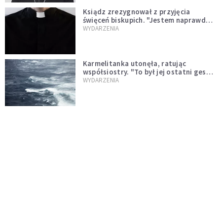
Ksiądz zrezygnował z przyjęcia
święceń biskupich. "Jestem naprawdę
niegodny"
WYDARZENIA
Karmelitanka utonęła, ratując
współsiostry. "To był jej ostatni gest
miłości"
WYDARZENIA
Śpiewający ksiądz podbija internet.
"Chcę go na swoim ślubie"
WYDARZENIA
[PILNE] Zmiany w archidiecezji
warszawskiej. Abp Adrian Galbas
wręczył dekrety nowym proboszczom
KOŚCIÓŁ
[PILNE] Podjęto kroki ws. księdza