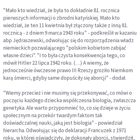
"Mało kto wiedział, że była to dokładnie 81. rocznica
pierwszych informacji o zbrodni katyńskiej. Mało kto
wiedział, że ten 11 kwietnia był złączony także z inną 81.
rocznicą - z dniem 9 marca 1943 roku" - podkreślił w kazaniu
abp Jędraszewski, odwołując się do rozporządzenia władz
niemieckich pozwalającego "polskim kobietom zabijać
własne dzieci". "I to była czysta konsekwencja tego, co
mówił Hitler 22 lipca 1942 roku. (…) A wiemy, że
jednocześnie ówczesne prawo III Rzeszy groziło Niemkom
karą śmierci, gdyby same dopuściły się aborcji" - dodał.
"Wiemy przecież i nie musimy się przekonywać, co mówi o
poczęciu każdego dziecka współczesna biologia, zwłaszcza
genetyka. Ale warto przypomnieć to, co się dzieje w życiu
społecznym na przekór twardym faktom tak
doświadczalnej nauki, jaką jest biologia" - powiedział
hierarcha. Odwołując się do deklaracji Francuzek z 1971
roku, w której oświadczyły, że dokonały aborcji, stwierdził,