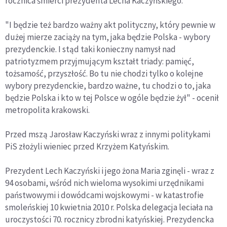
rocznica śmierci prezydenta Lecha Kaczyńskiego.
"I będzie też bardzo ważny akt polityczny, który pewnie w
dużej mierze zaciąży na tym, jaka będzie Polska - wybory
prezydenckie. I stąd taki konieczny namysł nad
patriotyzmem przyjmującym kształt triady: pamięć,
tożsamość, przyszłość. Bo tu nie chodzi tylko o kolejne
wybory prezydenckie, bardzo ważne, tu chodzi o to, jaka
będzie Polska i kto w tej Polsce w ogóle będzie żył" - ocenił
metropolita krakowski.
Przed mszą Jarosław Kaczyński wraz z innymi politykami
PiS złożyli wieniec przed Krzyżem Katyńskim.
Prezydent Lech Kaczyński i jego żona Maria zginęli - wraz z
94 osobami, wśród nich wieloma wysokimi urzędnikami
państwowymi i dowódcami wojskowymi - w katastrofie
smoleńskiej 10 kwietnia 2010 r. Polska delegacja leciała na
uroczystości 70. rocznicy zbrodni katyńskiej. Prezydencka