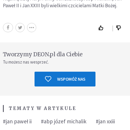
Paweł II i Jan XXIII byli wielkimi czcicielami Matki Bożej.
Tworzymy DEON.pl dla Ciebie
Tu możesz nas wesprzeć.
WSPOMÓŻ NAS
TEMATY W ARTYKULE
#jan paweł ii
#abp józef michalik
#jan xxiii