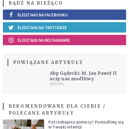
BĄDŹ NA BIEŻĄCO
ŚLEDŹ NAS NA FACEBOOKU
ŚLEDŹ NAS NA TWITTERZE
ŚLEDŹ NAS NA INSTAGRAMIE
POWIĄZANE ARTYKUŁY
Abp Gądecki: bł. Jan Paweł II
uczy nas modlitwy
KOŚCIÓŁ
REKOMENDOWANE DLA CIEBIE /
POLECANE ARTYKUŁY
Potrzebujesz pomocy? Pomodlimy się
w Twojej intencji