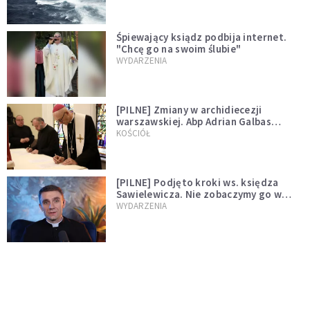
Śpiewający ksiądz podbija internet.
"Chcę go na swoim ślubie"
WYDARZENIA
[PILNE] Zmiany w archidiecezji
warszawskiej. Abp Adrian Galbas
wręczył dekrety nowym proboszczom
KOŚCIÓŁ
[PILNE] Podjęto kroki ws. księdza
Sawielewicza. Nie zobaczymy go w
mediach
WYDARZENIA