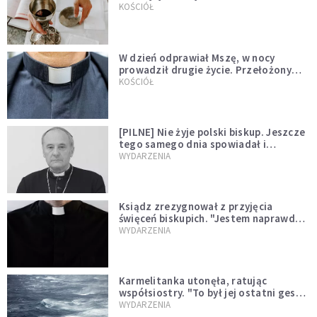
KOŚCIÓŁ
W dzień odprawiał Mszę, w nocy
prowadził drugie życie. Przełożony
kazał mu opuścić zakon
KOŚCIÓŁ
[PILNE] Nie żyje polski biskup. Jeszcze
tego samego dnia spowiadał i
sprawował Mszę świętą
WYDARZENIA
Ksiądz zrezygnował z przyjęcia
święceń biskupich. "Jestem naprawdę
niegodny"
WYDARZENIA
Karmelitanka utonęła, ratując
współsiostry. "To był jej ostatni gest
miłości"
WYDARZENIA