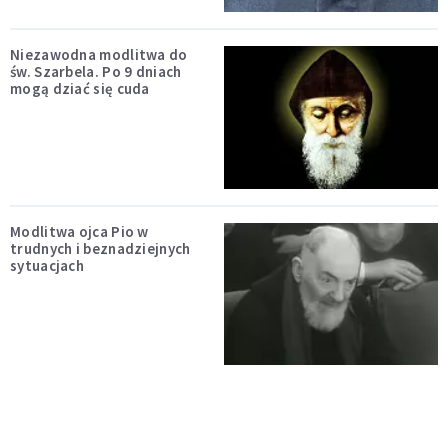
Niezawodna modlitwa do
św. Szarbela. Po 9 dniach
mogą dziać się cuda
Modlitwa ojca Pio w
trudnych i beznadziejnych
sytuacjach