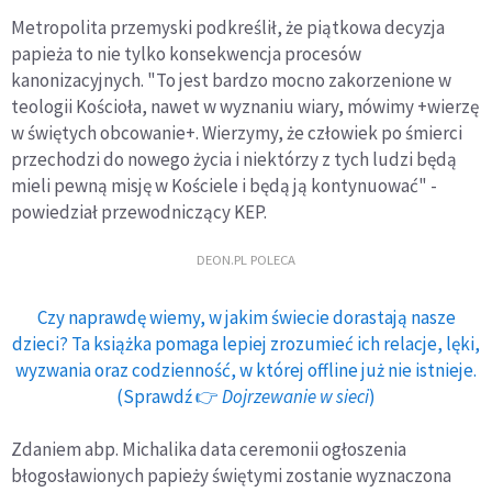
Metropolita przemyski podkreślił, że piątkowa decyzja
papieża to nie tylko konsekwencja procesów
kanonizacyjnych. "To jest bardzo mocno zakorzenione w
teologii Kościoła, nawet w wyznaniu wiary, mówimy +wierzę
w świętych obcowanie+. Wierzymy, że człowiek po śmierci
przechodzi do nowego życia i niektórzy z tych ludzi będą
mieli pewną misję w Kościele i będą ją kontynuować" -
powiedział przewodniczący KEP.
DEON.PL POLECA
Czy naprawdę wiemy, w jakim świecie dorastają nasze
dzieci? Ta książka pomaga lepiej zrozumieć ich relacje, lęki,
wyzwania oraz codzienność, w której offline już nie istnieje.
(Sprawdź 👉
Dojrzewanie w sieci
)
Zdaniem abp. Michalika data ceremonii ogłoszenia
błogosławionych papieży świętymi zostanie wyznaczona