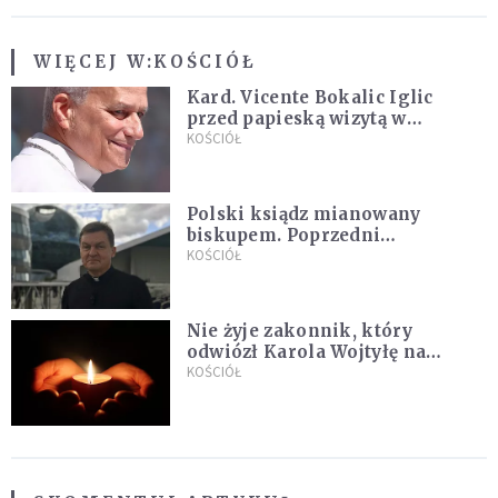
WIĘCEJ W:
KOŚCIÓŁ
Kard. Vicente Bokalic Iglic
przed papieską wizytą w
Argentynie: Nasz pokorny lud
KOŚCIÓŁ
kocha papieża
Polski ksiądz mianowany
biskupem. Poprzedni
ordynariusz zrezygnował
KOŚCIÓŁ
Nie żyje zakonnik, który
odwiózł Karola Wojtyłę na
konklawe. Jan Paweł II nazywał
KOŚCIÓŁ
go "winowajcą"