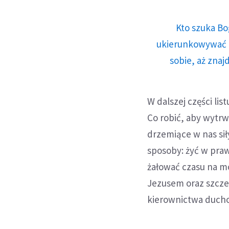
Kto szuka Bo
ukierunkowywać n
sobie, aż znaj
W dalszej części li
Co robić, aby wytrw
drzemiące w nas sił
sposoby: żyć w prawd
żałować czasu na m
Jezusem oraz szczer
kierownictwa duch