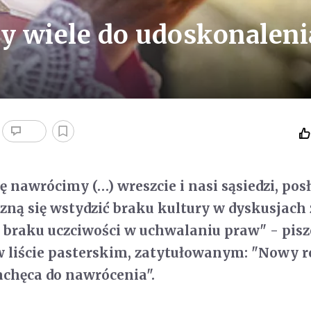
y wiele do udoskonaleni
ię nawrócimy (…) wreszcie i nasi sąsiedzi, pos
zną się wstydzić braku kultury w dyskusjach 
braku uczciwości w uchwalaniu praw" - pisz
w liście pasterskim, zatytułowanym: "Nowy 
achęca do nawrócenia".