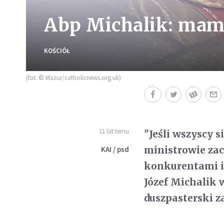
Abp Michalik: mam
KOŚCIÓŁ
(fot. © Mazur/catholicnews.org.uk)
11 lat temu
"Jeśli wszyscy s
ministrowie zac
KAI / psd
konkurentami i 
Józef Michalik 
duszpasterski z