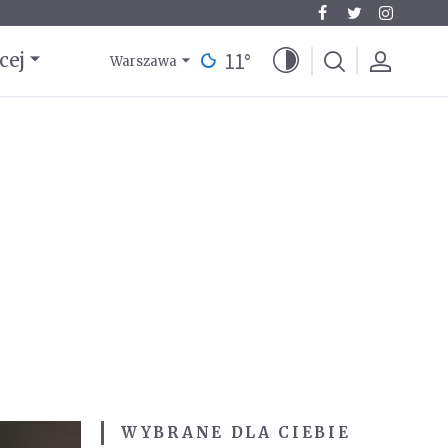
11
°
cej
Warszawa
WYBRANE DLA CIEBIE