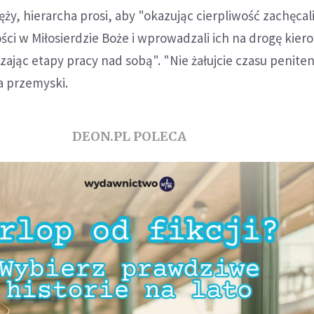
ęży, hierarcha prosi, aby "okazując cierpliwość zachęcal
ci w Miłosierdzie Boże i wprowadzali ich na drogę kie
jąc etapy pracy nad sobą". "Nie żałujcie czasu penite
a przemyski.
DEON.PL POLECA