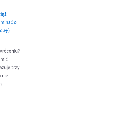
ciąż
ominać o
howy
)
awróceniu?
omić
azuje trzy
i nie
m