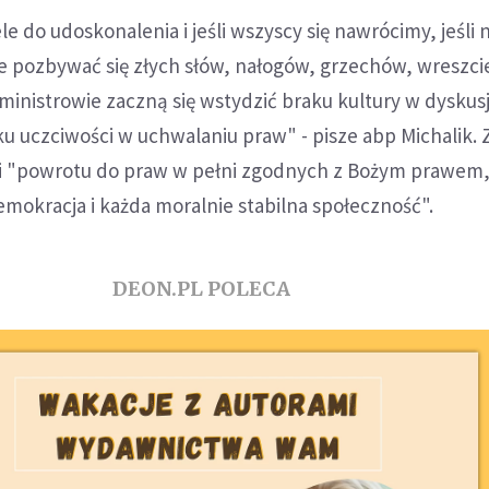
 do udoskonalenia i jeśli wszyscy się nawrócimy, jeśli
 pozbywać się złych słów, nałogów, grzechów, wreszcie 
i ministrowie zaczną się wstydzić braku kultury w dyskus
u uczciwości w uchwalaniu praw" - pisze abp Michalik.
li "powrotu do praw w pełni zgodnych z Bożym prawem
emokracja i każda moralnie stabilna społeczność".
DEON.PL POLECA