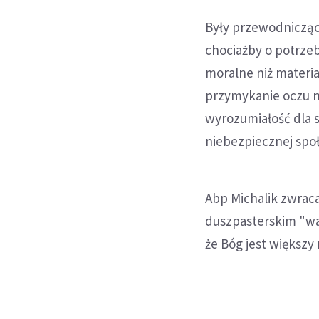
Były przewodnicząc
chociażby o potrzeb
moralne niż materia
przymykanie oczu n
wyrozumiałość dla s
niebezpiecznej społ
Abp Michalik zwra
duszpasterskim "wa
że Bóg jest większy 