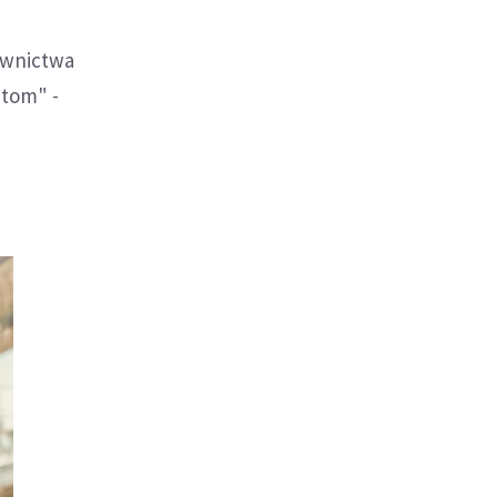
i
rownictwa
ntom" -