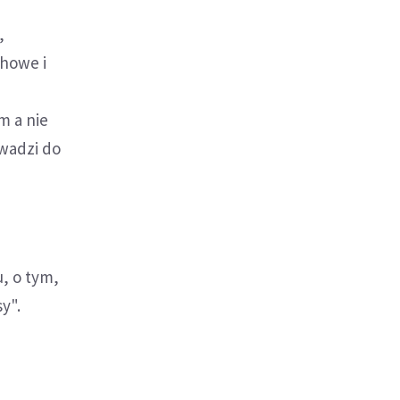
,
chowe i
m a nie
owadzi do
, o tym,
y".