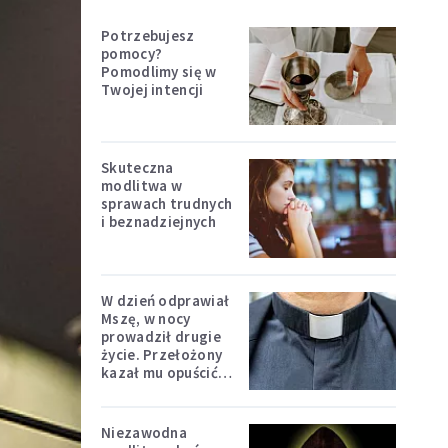
Potrzebujesz
pomocy?
Pomodlimy się w
Twojej intencji
Skuteczna
modlitwa w
sprawach trudnych
i beznadziejnych
W dzień odprawiał
Mszę, w nocy
prowadził drugie
życie. Przełożony
kazał mu opuścić
zakon
Niezawodna