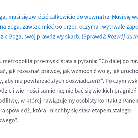
ga, musi się zwrócić całkowicie do wewnątrz. Musi się w
a Boga, zawsze mieć Go przed oczyma i wytrwale zap
dzie Boga, swój prawdziwy skarb. (Sprawdź:
Rozwój duc
stu metropolita przemyski stawia pytania: "Co dalej po n
ać, jak rozeznać prawdę, jak wzmocnić wolę, jak uruch
y, aby nie powtarzać złych doświadczeń?". Po czym wsk
zie i wierności sumieniu; nie bać się wielkich pragnień 
odlitwę, w której nawiązujemy osobisty kontakt z Pane
a spowiedź, która "niechby się stała etapem stałego
owego".