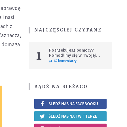
 naprawdę
i nasi
jach z
NAJCZĘŚCIEJ CZYTANE
 Zaznacza,
, domaga
Potrzebujesz pomocy?
1
Pomodlimy się w Twojej
intencji
62 komentarzy
BĄDŹ NA BIEŻĄCO
ŚLEDŹ NAS NA FACEBOOKU
ŚLEDŹ NAS NA TWITTERZE