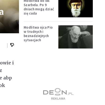
modlitwa do św.
Szarbela. Po 9
a
dniach mogą dziać
się cuda
Modlitwa ojca Pio
w trudnych i
beznadziejnych
sytuacjach
łowie i
z
e abp
rok