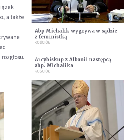
wiązek
o, a także
a
Abp Michalik wygrywa w sądzie
atrywane
z feministką
KOŚCIÓŁ
zed
 rozgłosu.
Arcybiskup z Albanii następcą
abp. Michalika
KOŚCIÓŁ