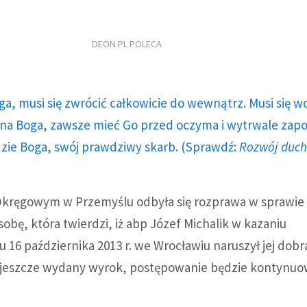
DEON.PL POLECA
ga, musi się zwrócić całkowicie do wewnątrz. Musi się w
a Boga, zawsze mieć Go przed oczyma i wytrwale zap
dzie Boga, swój prawdziwy skarb. (Sprawdź:
Rozwój duc
Okręgowym w Przemyślu odbyła się rozprawa w sprawie
obę, która twierdzi, iż abp Józef Michalik w kazaniu
16 października 2013 r. we Wrocławiu naruszył jej dobr
ał jeszcze wydany wyrok, postępowanie będzie kontynu