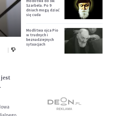
modlitwa do św.
Szarbela. Po 9
dniach mogą dziać
się cuda
Modlitwa ojca Pio
w trudnych i
beznadziejnych
sytuacjach
jest
.
ądowa
dialnego