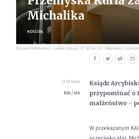
Przemyska Kuria za
Michalika
KOŚCIÓŁ
Ryszard Hołubowicz - Lublin.com.pl / CC BY-SA 3.0 / Wikimedia Common
11 lat temu
Ksiądz Arcybisk
przypominać o t
KAI / slo
małżeństwo - po
W przekazanym KAI 
przeciwko abp. Mic