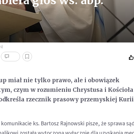
biera głos ws. abp.
s)
up miał nie tylko prawo, ale i obowiązek
ym, czym w rozumieniu Chrystusa i Kościoła 
dkreśla rzecznik prasowy przemyskiej Kurii
komunikacie ks. Bartosz Rajnowski pisze, że sprawa s
halikowi została wytoczona wyłącznie dla uzyskania me