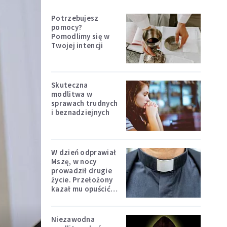
Potrzebujesz
pomocy?
Pomodlimy się w
Twojej intencji
Skuteczna
modlitwa w
sprawach trudnych
i beznadziejnych
W dzień odprawiał
Mszę, w nocy
prowadził drugie
życie. Przełożony
kazał mu opuścić
zakon
Niezawodna