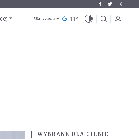
11
°
cej
Warszawa
WYBRANE DLA CIEBIE