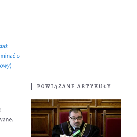
ciąż
ominać o
howy
)
POWIĄZANE ARTYKUŁY
a
owane.