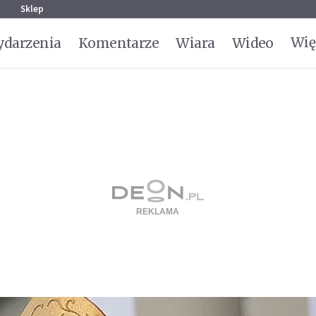
g
Sklep
Wię
darzenia
Komentarze
Wiara
Wideo