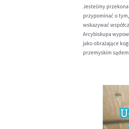
Jesteśmy przekonani
przypominać o tym, 
wskazywać współcze
Arcybiskupa wypowi
jako obrażające ko
przemyskim sądem z