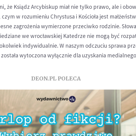
, że Ksiądz Arcybiskup miał nie tylko prawo, ale i obo
czym w rozumieniu Chrystusa i Kościoła jest małżeństw
sne zagrożenia wymierzone przeciwko rodzinie. Słow
edziane we wrocławskiej Katedrze nie mogą być rozp
gokolwiek indywidualnie. W naszym odczuciu sprawa pr
ostała wytoczona wyłącznie dla uzyskania medialnego
DEON.PL POLECA