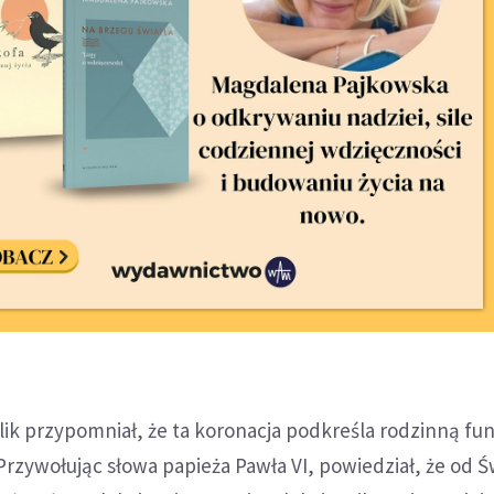
lik przypomniał, że ta koronacja podkreśla rodzinną fu
 Przywołując słowa papieża Pawła VI, powiedział, że od Ś