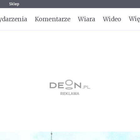
g
Sklep
Wię
darzenia
Komentarze
Wiara
Wideo