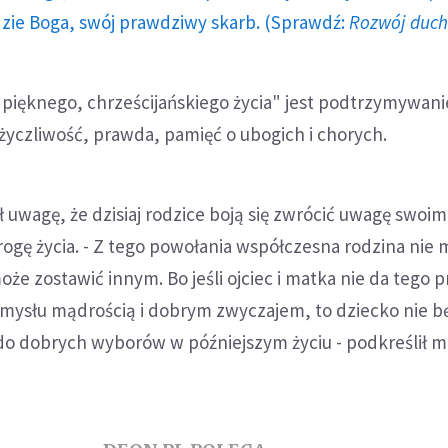
dzie Boga, swój prawdziwy skarb. (Sprawdź:
Rozwój duc
ą pięknego, chrześcijańskiego życia" jest podtrzymywanie
życzliwość, prawda, pamięć o ubogich i chorych.
ł uwagę, że dzisiaj rodzice boją się zwrócić uwagę swoi
rogę życia. - Z tego powołania współczesna rodzina nie
że zostawić innym. Bo jeśli ojciec i matka nie da tego 
 umysłu mądrością i dobrym zwyczajem, to dziecko nie b
o dobrych wyborów w późniejszym życiu - podkreślił m