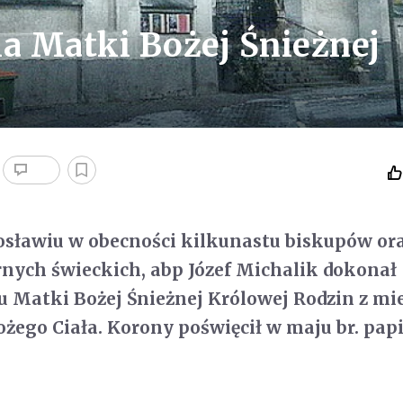
la Matki Bożej Śnieżnej
sławiu w obecności kilkunastu biskupów ora
nych świeckich, abp Józef Michalik dokonał
u Matki Bożej Śnieżnej Królowej Rodzin z mi
ożego Ciała. Korony poświęcił w maju br. pap