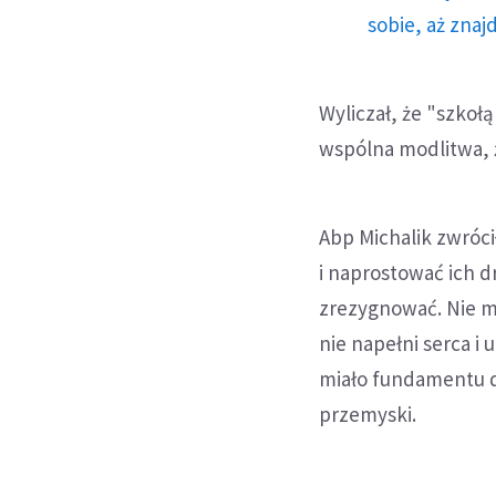
sobie, aż znaj
Wyliczał, że "szkoł
wspólna modlitwa, 
Abp Michalik zwróci
i naprostować ich d
zrezygnować. Nie mo
nie napełni serca i
miało fundamentu d
przemyski.