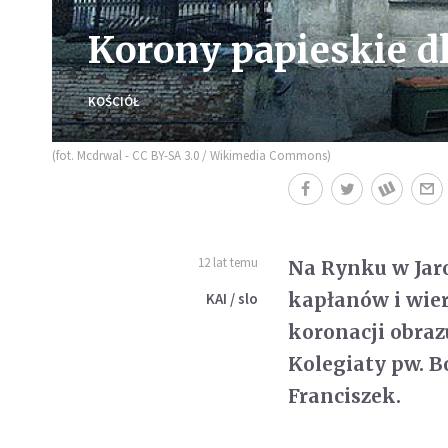
Korony papieskie d
KOŚCIÓŁ
(fot. Mcdrwal - CC BY-SA 3.0 / Wikimedia Commons)
12 lat temu
Na Rynku w Jaro
kapłanów i wier
KAI / slo
koronacji obraz
Kolegiaty pw. B
Franciszek.