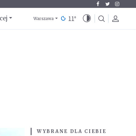
11
°
cej
Warszawa
WYBRANE DLA CIEBIE