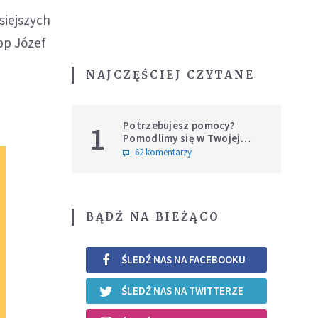
isiejszych
bp Józef
NAJCZĘŚCIEJ CZYTANE
Potrzebujesz pomocy?
1
Pomodlimy się w Twojej
intencji
62 komentarzy
BĄDŹ NA BIEŻĄCO
ŚLEDŹ NAS NA FACEBOOKU
ŚLEDŹ NAS NA TWITTERZE