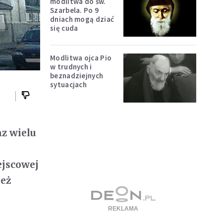
modlitwa do św.
Szarbela. Po 9
dniach mogą dziać
się cuda
Modlitwa ojca Pio
w trudnych i
beznadziejnych
sytuacjach
z wielu
ejscowej
ież