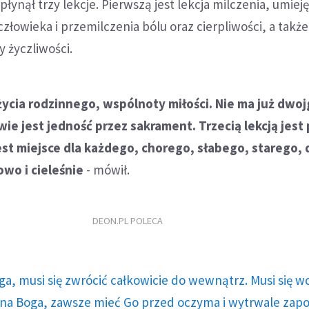
łynął trzy lekcje. Pierwszą jest lekcja milczenia, umiej
złowieka i przemilczenia bólu oraz cierpliwości, a także
 życzliwości.
życia rodzinnego, wspólnoty miłości. Nie ma już dwoj
ie jest jedność przez sakrament. Trzecią lekcją jest
jest miejsce dla każdego, chorego, słabego, starego, 
wo i cieleśnie
- mówił.
DEON.PL POLECA
ga, musi się zwrócić całkowicie do wewnątrz. Musi się w
a Boga, zawsze mieć Go przed oczyma i wytrwale zap