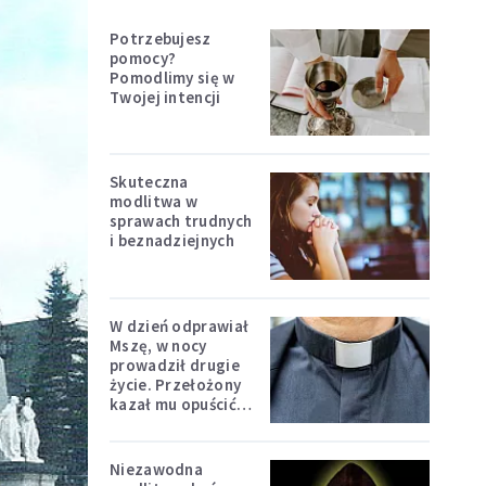
Potrzebujesz
pomocy?
Pomodlimy się w
Twojej intencji
Skuteczna
modlitwa w
sprawach trudnych
i beznadziejnych
W dzień odprawiał
Mszę, w nocy
prowadził drugie
życie. Przełożony
kazał mu opuścić
zakon
Niezawodna