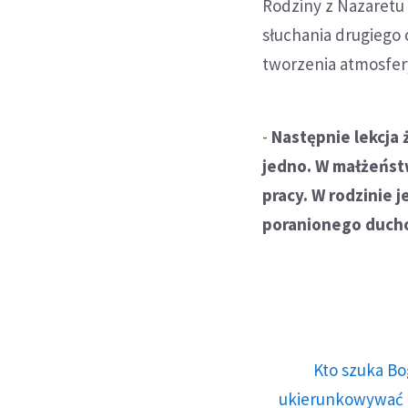
Rodziny z Nazaretu p
słuchania drugiego c
tworzenia atmosfery
-
Następnie lekcja 
jedno. W małżeństw
pracy. W rodzinie 
poranionego ducho
Kto szuka Bo
ukierunkowywać n