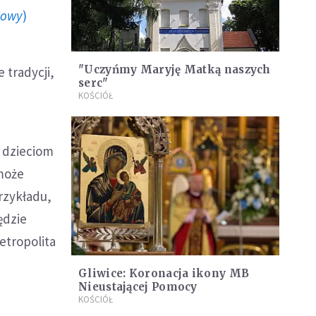
howy
)
"Uczyńmy Maryję Matką naszych
 tradycji,
serc"
KOŚCIÓŁ
m dzieciom
 może
przykładu,
ędzie
etropolita
Gliwice: Koronacja ikony MB
Nieustającej Pomocy
KOŚCIÓŁ