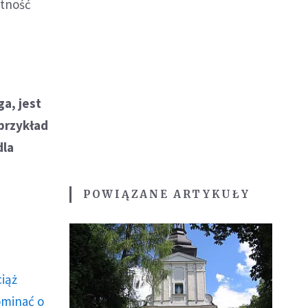
ętność
ga, jest
 przykład
dla
POWIĄZANE ARTYKUŁY
ciąż
ominać o