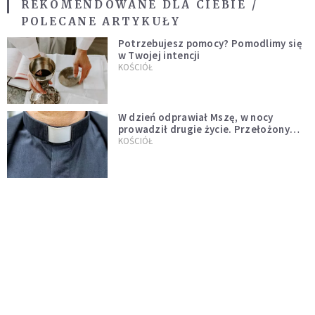
REKOMENDOWANE DLA CIEBIE /
POLECANE ARTYKUŁY
Potrzebujesz pomocy? Pomodlimy się
w Twojej intencji
KOŚCIÓŁ
W dzień odprawiał Mszę, w nocy
prowadził drugie życie. Przełożony
kazał mu opuścić zakon
KOŚCIÓŁ
[PILNE] Nie żyje polski biskup. Jeszcze
tego samego dnia spowiadał i
sprawował Mszę świętą
WYDARZENIA
Ksiądz zrezygnował z przyjęcia
święceń biskupich. "Jestem naprawdę
niegodny"
WYDARZENIA