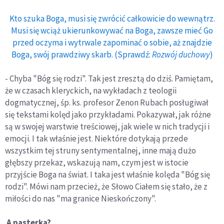
Kto szuka Boga, musi się zwrócić całkowicie do wewnątrz.
Musi się wciąż ukierunkowywać na Boga, zawsze mieć Go
przed oczyma i wytrwale zapominać o sobie, aż znajdzie
Boga, swój prawdziwy skarb. (Sprawdź:
Rozwój duchowy
)
- Chyba "Bóg się rodzi". Tak jest zresztą do dziś. Pamiętam,
że w czasach kleryckich, na wykładach z teologii
dogmatycznej, śp. ks. profesor Zenon Rubach posługiwał
się tekstami kolęd jako przykładami. Pokazywał, jak różne
są w swojej warstwie treściowej, jak wiele w nich tradycji i
emocji. I tak właśnie jest. Niektóre dotykają przede
wszystkim tej struny sentymentalnej, inne mają dużo
głębszy przekaz, wskazują nam, czym jest w istocie
przyjście Boga na świat. I taka jest właśnie kolęda "Bóg się
rodzi". Mówi nam przecież, że Słowo Ciałem się stało, że z
miłości do nas "ma granice Nieskończony".
A pasterka?