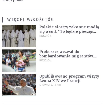
WIĘCEJ W:
KOŚCIÓŁ
Polskie siostry zakonne modlą
się o cud. "To będzie pieczęć
Pana Boga dla naszej wiary"
KOŚCIÓŁ
Proboszcz wezwał do
bombardowania migrantów.
"Masowy ogień przeciwko
KOŚCIÓŁ
najeźdźcom!"
Opublikowano program wizyty
Leona XIV we Francji
SERWIS PAPIESKI