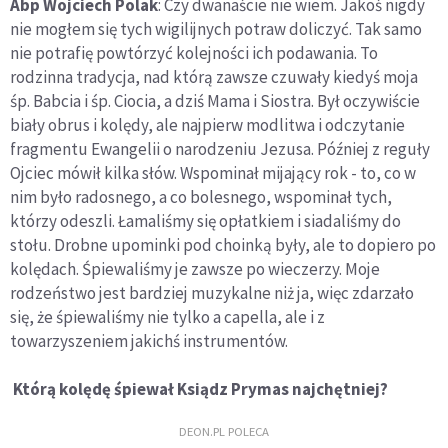
Abp Wojciech Polak
: Czy dwanaście nie wiem. Jakoś nigdy
nie mogłem się tych wigilijnych potraw doliczyć. Tak samo
nie potrafię powtórzyć kolejności ich podawania. To
rodzinna tradycja, nad którą zawsze czuwały kiedyś moja
śp. Babcia i śp. Ciocia, a dziś Mama i Siostra. Był oczywiście
biały obrus i kolędy, ale najpierw modlitwa i odczytanie
fragmentu Ewangelii o narodzeniu Jezusa. Później z reguły
Ojciec mówił kilka słów. Wspominał mijający rok - to, co w
nim było radosnego, a co bolesnego, wspominał tych,
którzy odeszli. Łamaliśmy się opłatkiem i siadaliśmy do
stołu. Drobne upominki pod choinką były, ale to dopiero po
kolędach. Śpiewaliśmy je zawsze po wieczerzy. Moje
rodzeństwo jest bardziej muzykalne niż ja, więc zdarzało
się, że śpiewaliśmy nie tylko a capella, ale i z
towarzyszeniem jakichś instrumentów.
Którą kolędę śpiewał Ksiądz Prymas najchętniej?
DEON.PL POLECA