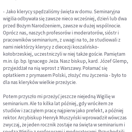
- Jako klerycy spędzaliśmy święta w domu. Seminaryjna
wigilia odbywała się zawsze nieco wcześniej, dzień lub dwa
przed Bożym Narodzeniem, zawsze w dużej wspólnocie.
Oprócz nas, naszych profesorów i moderatorów, sióstr i
pracowników seminarium, z uwagi na to, że studiowali z
nami niektórzy klerycy z diecezji koszalińsko-
kołobrzeskiej, uczestniczyli w niej także goście. Pamiętam
m.in. śp. bp. Ignacego Jeża. Nasz biskup, kard. Józef Glemp,
przyjeżdżał na nią wprost z Warszawy. Połamać się
opłatkiem z prymasem Polski, złożyć mu życzenia - było to
dla nas kleryków wielkie przeżycie.
Potem przyszło mi przeżyć jeszcze niejedną Wigilię w
seminarium. Ale to kilka lat później, gdy wróciłem ze
studiów i zacząłem pracę najpierw jako prefekt, a później
rektor. Arcybiskup Henryk Muszyński wprowadził wówczas
zwyczaj, że jeden rocznik zostaje na święta w seminarium i
spędza Wigilię z profesorami i moderatorami. Przychodzili