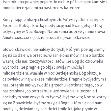
tym roku najpewniej pojadę do nich. A później spotkam się z
moimi diecezjanami na pasterce w katedrze.
Korzystając z okazji chciałbym złożyć wszystkim najlepsze
życzenia. Robiąc krótką medytację nad Ewangelią, którą
usłyszymy w Noc Bożego Narodzenia uderzyły mnie słowa
Anioła: cieszcie się, dziś narodził się wam Zbawiciel.
Słowo Zbawiciel nie należy do tych, którymi posługujemy
się na co dzień, a przecież właśnie ono mówi nam o bardzo
ważnej dla nas rzeczywistości. Mówi, że Bóg do człowieka
wychodzi, że pragnie go objąć swoją miłością i
miłosierdziem. Właśnie w Noc Betlejemską Bóg okazuje
człowiekowi największe miłosierdzie. Pragnie być jednym z
nas, pragnie nas wyzwolić z grzechu i dotknąć tego, co w
nas zranione, co potrzebuje uzdrowienia i uleczenia. I
chciałbym nam wszystkim życzyć, byśmy w tę Noc otworzyli
się na Zbawiciela, byśmy przyjęli Boga, który się nad nami
pochyla, doświadczyli czułości i miłości, jaka płynie w