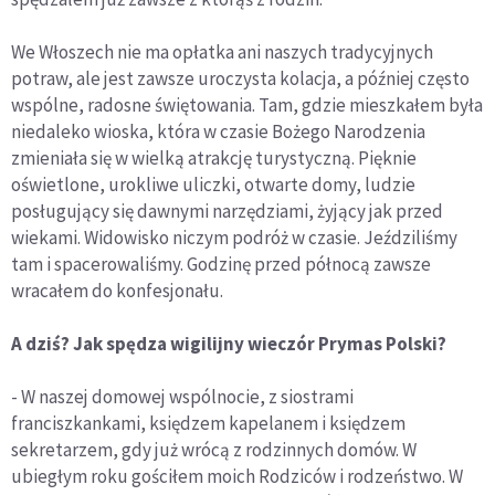
We Włoszech nie ma opłatka ani naszych tradycyjnych
potraw, ale jest zawsze uroczysta kolacja, a później często
wspólne, radosne świętowania. Tam, gdzie mieszkałem była
niedaleko wioska, która w czasie Bożego Narodzenia
zmieniała się w wielką atrakcję turystyczną. Pięknie
oświetlone, urokliwe uliczki, otwarte domy, ludzie
posługujący się dawnymi narzędziami, żyjący jak przed
wiekami. Widowisko niczym podróż w czasie. Jeździliśmy
tam i spacerowaliśmy. Godzinę przed północą zawsze
wracałem do konfesjonału.
A dziś? Jak spędza wigilijny wieczór Prymas Polski?
- W naszej domowej wspólnocie, z siostrami
franciszkankami, księdzem kapelanem i księdzem
sekretarzem, gdy już wrócą z rodzinnych domów. W
ubiegłym roku gościłem moich Rodziców i rodzeństwo. W