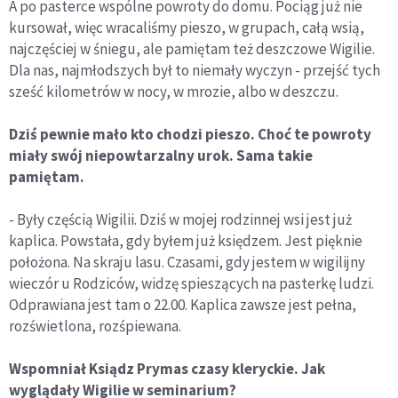
A po pasterce wspólne powroty do domu. Pociąg już nie
kursował, więc wracaliśmy pieszo, w grupach, całą wsią,
najczęściej w śniegu, ale pamiętam też deszczowe Wigilie.
Dla nas, najmłodszych był to niemały wyczyn - przejść tych
sześć kilometrów w nocy, w mrozie, albo w deszczu.
Dziś pewnie mało kto chodzi pieszo. Choć te powroty
miały swój niepowtarzalny urok. Sama takie
pamiętam.
- Były częścią Wigilii. Dziś w mojej rodzinnej wsi jest już
kaplica. Powstała, gdy byłem już księdzem. Jest pięknie
położona. Na skraju lasu. Czasami, gdy jestem w wigilijny
wieczór u Rodziców, widzę spieszących na pasterkę ludzi.
Odprawiana jest tam o 22.00. Kaplica zawsze jest pełna,
rozświetlona, rozśpiewana.
Wspomniał Ksiądz Prymas czasy kleryckie. Jak
wyglądały Wigilie w seminarium?