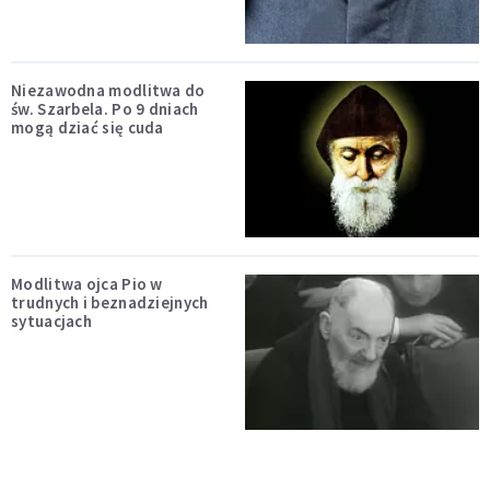
Niezawodna modlitwa do
św. Szarbela. Po 9 dniach
mogą dziać się cuda
Modlitwa ojca Pio w
trudnych i beznadziejnych
sytuacjach