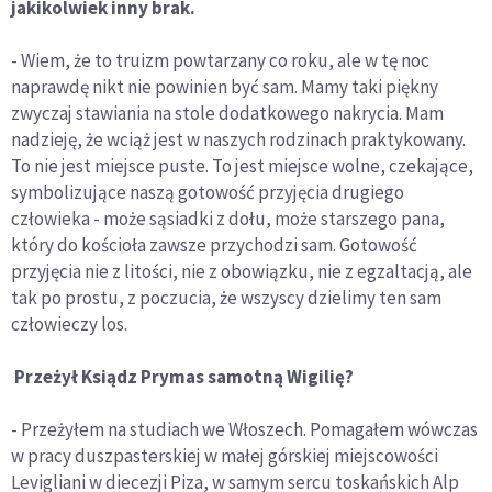
jakikolwiek inny brak.
- Wiem, że to truizm powtarzany co roku, ale w tę noc
naprawdę nikt nie powinien być sam. Mamy taki piękny
zwyczaj stawiania na stole dodatkowego nakrycia. Mam
nadzieję, że wciąż jest w naszych rodzinach praktykowany.
To nie jest miejsce puste. To jest miejsce wolne, czekające,
symbolizujące naszą gotowość przyjęcia drugiego
człowieka - może sąsiadki z dołu, może starszego pana,
który do kościoła zawsze przychodzi sam. Gotowość
przyjęcia nie z litości, nie z obowiązku, nie z egzaltacją, ale
tak po prostu, z poczucia, że wszyscy dzielimy ten sam
człowieczy los.
Przeżył Ksiądz Prymas samotną Wigilię?
- Przeżyłem na studiach we Włoszech. Pomagałem wówczas
w pracy duszpasterskiej w małej górskiej miejscowości
Levigliani w diecezji Piza, w samym sercu toskańskich Alp