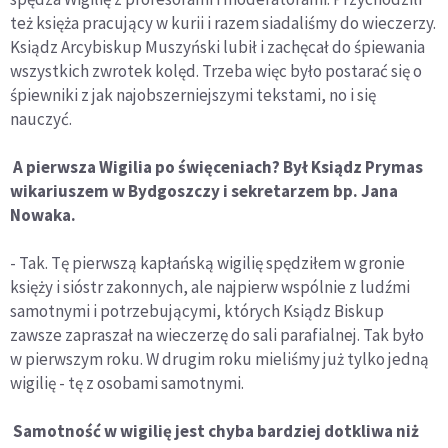
też księża pracujący w kurii i razem siadaliśmy do wieczerzy.
Ksiądz Arcybiskup Muszyński lubił i zachęcał do śpiewania
wszystkich zwrotek kolęd. Trzeba więc było postarać się o
śpiewniki z jak najobszerniejszymi tekstami, no i się
nauczyć.
A pierwsza Wigilia po święceniach? Był Ksiądz Prymas
wikariuszem w Bydgoszczy i sekretarzem bp. Jana
Nowaka.
- Tak. Tę pierwszą kapłańską wigilię spędziłem w gronie
księży i sióstr zakonnych, ale najpierw wspólnie z ludźmi
samotnymi i potrzebującymi, których Ksiądz Biskup
zawsze zapraszał na wieczerzę do sali parafialnej. Tak było
w pierwszym roku. W drugim roku mieliśmy już tylko jedną
wigilię - tę z osobami samotnymi.
Samotność w wigilię jest chyba bardziej dotkliwa niż