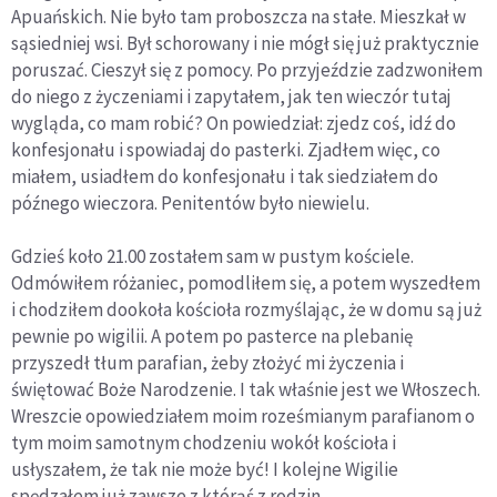
Apuańskich. Nie było tam proboszcza na stałe. Mieszkał w
sąsiedniej wsi. Był schorowany i nie mógł się już praktycznie
poruszać. Cieszył się z pomocy. Po przyjeździe zadzwoniłem
do niego z życzeniami i zapytałem, jak ten wieczór tutaj
wygląda, co mam robić? On powiedział: zjedz coś, idź do
konfesjonału i spowiadaj do pasterki. Zjadłem więc, co
miałem, usiadłem do konfesjonału i tak siedziałem do
późnego wieczora. Penitentów było niewielu.
Gdzieś koło 21.00 zostałem sam w pustym kościele.
Odmówiłem różaniec, pomodliłem się, a potem wyszedłem
i chodziłem dookoła kościoła rozmyślając, że w domu są już
pewnie po wigilii. A potem po pasterce na plebanię
przyszedł tłum parafian, żeby złożyć mi życzenia i
świętować Boże Narodzenie. I tak właśnie jest we Włoszech.
Wreszcie opowiedziałem moim roześmianym parafianom o
tym moim samotnym chodzeniu wokół kościoła i
usłyszałem, że tak nie może być! I kolejne Wigilie
spędzałem już zawsze z którąś z rodzin.