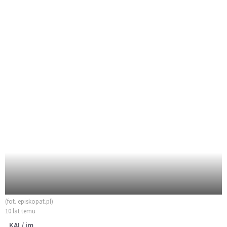
(fot. episkopat.pl)
10 lat temu
KAI / jm