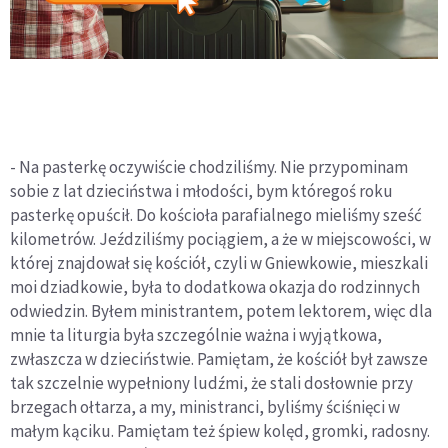
- Na pasterkę oczywiście chodziliśmy. Nie przypominam
sobie z lat dzieciństwa i młodości, bym któregoś roku
pasterkę opuścił. Do kościoła parafialnego mieliśmy sześć
kilometrów. Jeździliśmy pociągiem, a że w miejscowości, w
której znajdował się kościół, czyli w Gniewkowie, mieszkali
moi dziadkowie, była to dodatkowa okazja do rodzinnych
odwiedzin. Byłem ministrantem, potem lektorem, więc dla
mnie ta liturgia była szczególnie ważna i wyjątkowa,
zwłaszcza w dzieciństwie. Pamiętam, że kościół był zawsze
tak szczelnie wypełniony ludźmi, że stali dosłownie przy
brzegach ołtarza, a my, ministranci, byliśmy ściśnięci w
małym kąciku. Pamiętam też śpiew kolęd, gromki, radosny.