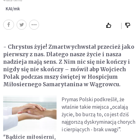
KAI/mk
- Chrystus żyje! Zmartwychwstał przecież jako
pierwszy z nas. Dlatego nasze życie i nasza
nadzieja mają sens. Z Nim nic się nie kończy i
nigdy się nie skończy – mówił abp Wojciech
Polak podczas mszy świętej w Hospicjum
Miłosiernego Samarytanina w Wągrowcu.
Prymas Polski podkreślił, że
właśnie takie miejsca „ocalają
życie, bo burzą to, co jest dziś
najgorszą dyskryminacją chorych
i cierpiących - brak uwagi”.
"Bądźcie miłosierni,