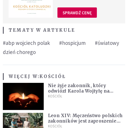
SPRAWDŹ CENĘ
TEMATY W ARTYKULE
#abp wojciech polak
#hospicjum
#światowy
dzień chorego
WIĘCEJ W:
KOŚCIÓŁ
Nie żyje zakonnik, który
odwiózł Karola Wojtyłę na
konklawe. Jan Paweł II nazywał
KOŚCIÓŁ
go "winowajcą"
Leon XIV: Męczeństwo polskich
zakonników jest zaproszeniem
do jedności i misji całego
KOŚCIÓŁ