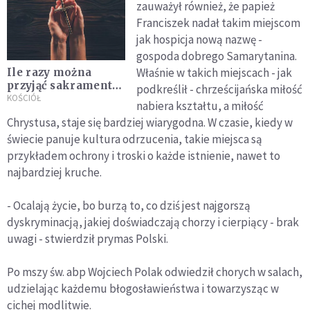
zauważył również, że papież
Franciszek nadał takim miejscom
jak hospicja nową nazwę -
gospoda dobrego Samarytanina.
Właśnie w takich miejscach - jak
Ile razy można
przyjąć sakrament
podkreślił - chrześcijańska miłość
namaszczenia
KOŚCIÓŁ
nabiera kształtu, a miłość
chorych?
Chrystusa, staje się bardziej wiarygodna. W czasie, kiedy w
świecie panuje kultura odrzucenia, takie miejsca są
przykładem ochrony i troski o każde istnienie, nawet to
najbardziej kruche.
- Ocalają życie, bo burzą to, co dziś jest najgorszą
dyskryminacją, jakiej doświadczają chorzy i cierpiący - brak
uwagi - stwierdził prymas Polski.
Po mszy św. abp Wojciech Polak odwiedził chorych w salach,
udzielając każdemu błogosławieństwa i towarzysząc w
cichej modlitwie.