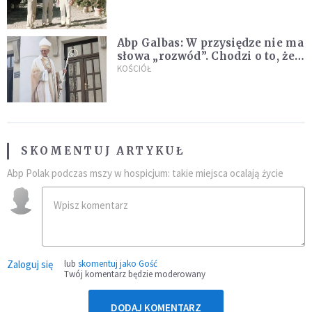
Kościoła
Abp Galbas: W przysiędze nie ma
słowa „rozwód”. Chodzi o to, że
„cię nie opuszczę”
KOŚCIÓŁ
SKOMENTUJ ARTYKUŁ
Abp Polak podczas mszy w hospicjum: takie miejsca ocalają życie
Zaloguj się
lub
skomentuj jako Gość
Twój komentarz będzie moderowany
DODAJ KOMENTARZ