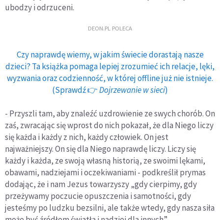
ubodzy i odrzuceni.
DEON.PL POLECA
Czy naprawdę wiemy, w jakim świecie dorastają nasze
dzieci? Ta książka pomaga lepiej zrozumieć ich relacje, lęki,
wyzwania oraz codzienność, w której offline już nie istnieje.
(Sprawdź 👉
Dojrzewanie w sieci
)
- Przyszli tam, aby znaleźć uzdrowienie ze swych chorób. On
zaś, zwracając się wprost do nich pokazał, że dla Niego liczy
się każda i każdy z nich, każdy człowiek. On jest
najważniejszy. On się dla Niego naprawdę liczy. Liczy się
każdy i każda, ze swoją własną historią, ze swoimi lękami,
obawami, nadziejami i oczekiwaniami - podkreślił prymas
dodając, że i nam Jezus towarzyszy „gdy cierpimy, gdy
przeżywamy poczucie opuszczenia i samotności, gdy
jesteśmy po ludzku bezsilni, ale także wtedy, gdy nasza siła
może być źródłem światła i nadziei dla innych”.