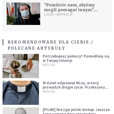
"Pomóżcie nam, abyśmy
mogli pomagać innym".
Wzruszający apel z Wilna
LUDZIE I INSPIRACJE
REKOMENDOWANE DLA CIEBIE /
POLECANE ARTYKUŁY
Potrzebujesz pomocy? Pomodlimy się
w Twojej intencji
KOŚCIÓŁ
W dzień odprawiał Mszę, w nocy
prowadził drugie życie. Przełożony
kazał mu opuścić zakon
KOŚCIÓŁ
[PILNE] Nie żyje polski biskup. Jeszcze
tego samego dnia spowiadał i