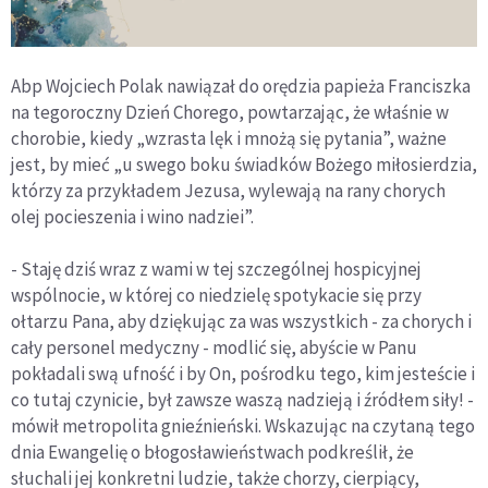
Abp Wojciech Polak nawiązał do orędzia papieża Franciszka
na tegoroczny Dzień Chorego, powtarzając, że właśnie w
chorobie, kiedy „wzrasta lęk i mnożą się pytania”, ważne
jest, by mieć „u swego boku świadków Bożego miłosierdzia,
którzy za przykładem Jezusa, wylewają na rany chorych
olej pocieszenia i wino nadziei”.
- Staję dziś wraz z wami w tej szczególnej hospicyjnej
wspólnocie, w której co niedzielę spotykacie się przy
ołtarzu Pana, aby dziękując za was wszystkich - za chorych i
cały personel medyczny - modlić się, abyście w Panu
pokładali swą ufność i by On, pośrodku tego, kim jesteście i
co tutaj czynicie, był zawsze waszą nadzieją i źródłem siły! -
mówił metropolita gnieźnieński. Wskazując na czytaną tego
dnia Ewangelię o błogosławieństwach podkreślił, że
słuchali jej konkretni ludzie, także chorzy, cierpiący,