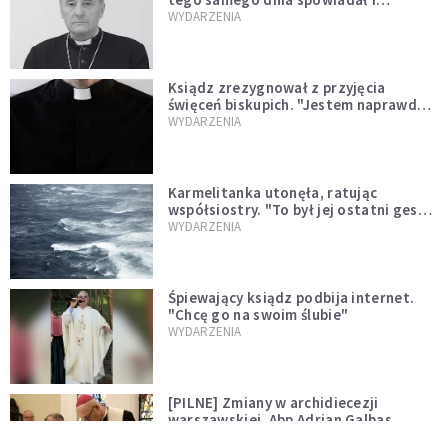
sprawował Mszę świętą
WYDARZENIA
Ksiądz zrezygnował z przyjęcia
święceń biskupich. "Jestem naprawdę
niegodny"
WYDARZENIA
Karmelitanka utonęła, ratując
współsiostry. "To był jej ostatni gest
miłości"
WYDARZENIA
Śpiewający ksiądz podbija internet.
"Chcę go na swoim ślubie"
WYDARZENIA
[PILNE] Zmiany w archidiecezji
warszawskiej. Abp Adrian Galbas
wręczył dekrety nowym proboszczom
KOŚCIÓŁ